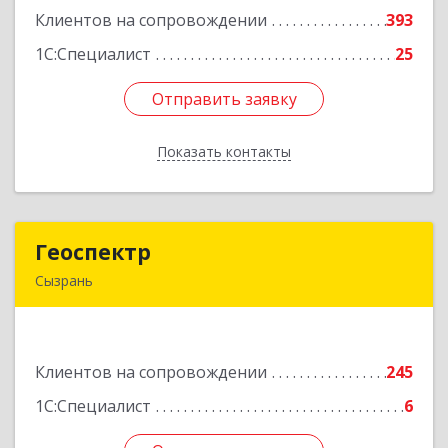
Клиентов на сопровождении
393
Подробнее
1С:Специалист
25
Отправить заявку
Отправить заявку
Показать контакты
Назад
Геоспектр
Геоспектр
Сызрань
446001, Самарская обл, Сызрань г, Кирова ул,
дом № 46
Клиентов на сопровождении
245
Подробнее
1С:Специалист
6