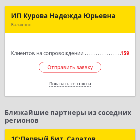
ИП Курова Надежда Юрьевна
ИП Курова Надежда Юрьевна
Балаково
413857, Саратовская обл, Балаково г,
Комсомольская ул, дом № 51, кв.81
Клиентов на сопровождении
159
Подробнее
Отправить заявку
Отправить заявку
Показать контакты
Назад
Ближайшие партнеры из соседних
регионов
1С:Первый Бит, Саратов
1С:Первый Бит, Саратов