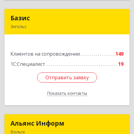
Базис
Базис
Энгельс
413100, Саратовская обл, м.р-н Энгельсский, г.п.
город Энгельс, Энгельс г, Тихая ул, дом № 55
Клиентов на сопровождении
149
Подробнее
1С:Специалист
19
Отправить заявку
Отправить заявку
Показать контакты
Назад
Альянс Информ
Альянс Информ
Вольск