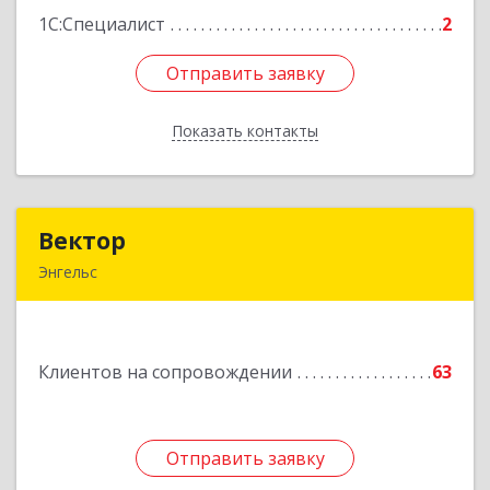
1С:Специалист
2
Отправить заявку
Отправить заявку
Показать контакты
Назад
Вектор
Вектор
Энгельс
413107, Саратовская обл, Энгельс г, Трудовая
ул, дом № 12/1, квартира №216
Клиентов на сопровождении
63
Подробнее
Отправить заявку
Отправить заявку