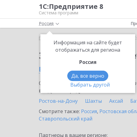
1С:Предприятие 8
Система программ
Россия
Пр
Главная
Сервисы ИТС
1С:ФинОтчетность
1С
Информация на сайте будет
отображаться для региона
Заказать 1С:ФинОтче
Россия
в Волгодонске
Да, все верно
Ознакомьтесь с информационными карт
Выбрать другой
внедрение продукта.
Ростов-на-Дону
Шахты
Аксай
Ба
Смотрите также:
Россия
,
Ростовская обл
Ставропольский край
Партнеры в вашем регионе: