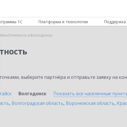
ограммы 1С
Платформа и технологии
Поддержка 
:ФинОтчетность в Волгодонске
тность
очками, выберите партнёра и отправьте заявку на ко
тайск
Волгодонск
Показать все населенные
пункт
асть
,
Волгоградская область
,
Воронежская область
,
Крас