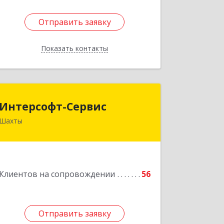
Отправить заявку
Отправить заявку
Показать контакты
Назад
Интерсофт-Сервис
Интерсофт-Сервис
Шахты
346480, Ростовская обл, Шахты г,
Советская ул, дом № 279/10
Подробнее
Клиентов на сопровождении
56
Отправить заявку
Отправить заявку