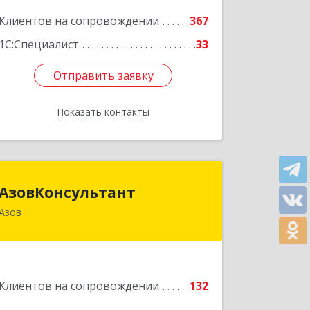
Подробнее
Клиентов на сопровождении
367
1С:Специалист
33
Отправить заявку
Отправить заявку
Показать контакты
Назад
АзовКонсультант
АзовКонсультант
Азов
346780, Ростовская обл, Азов г,
Петровский б-р, дом № 5
Подробнее
Клиентов на сопровождении
132