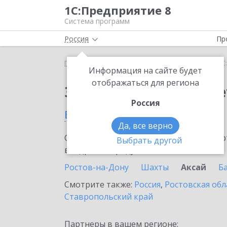
1С:Предприятие 8
Система программ
Россия
Пр
Главная
Сервисы ИТС
1С:ФинОтчетность
1С
Информация на сайте будет
отображаться для региона
Заказать 1С:ФинОтче
Россия
в Аксае
Да, все верно
Ознакомьтесь с информационными карт
Выбрать другой
внедрение продукта.
Ростов-на-Дону
Шахты
Аксай
Б
Смотрите также:
Россия
,
Ростовская обл
Ставропольский край
Партнеры в вашем регионе: