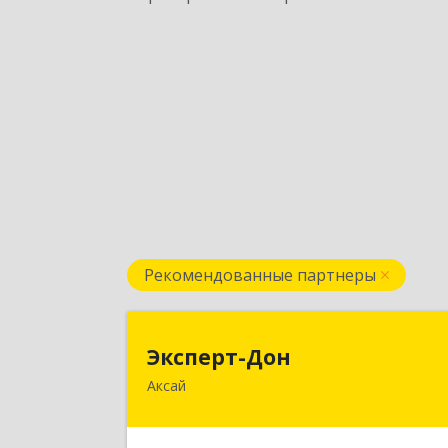
Рекомендованные партнеры
Эксперт-До
Эксперт-Дон
Аксай
346720, Ростовская обл, Аксай г
Буденного ул, дом № 136, оф.16-1