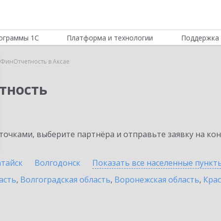
ограммы 1С
Платформа и технологии
Поддержка 
:ФинОтчетность в Аксае
тность
очками, выберите партнёра и отправьте заявку на ко
атайск
Волгодонск
Показать все населенные
пункт
асть
,
Волгоградская область
,
Воронежская область
,
Крас