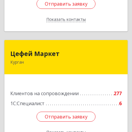
Отправить заявку
Отправить заявку
Показать контакты
Назад
Цефей Маркет
Цефей Маркет
Курган
640002, Курганская обл, Курган г, М.Горького
ул, дом № 35/1
Подробнее
Клиентов на сопровождении
277
1С:Специалист
6
Отправить заявку
Отправить заявку