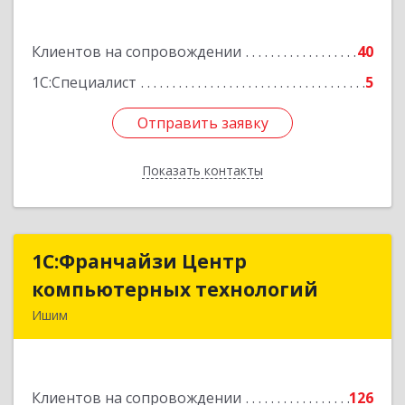
Ф.Энгельса ул, дом № 26
Клиентов на сопровождении
40
Подробнее
1С:Специалист
5
Отправить заявку
Отправить заявку
Показать контакты
Назад
1С:Франчайзи Центр
1С:Франчайзи Центр
компьютерных технологий
компьютерных технологий
Ишим
627750, Тюменская обл, Ишим г, 30 лет ВЛКСМ
ул, дом № 28/2
Клиентов на сопровождении
126
Подробнее