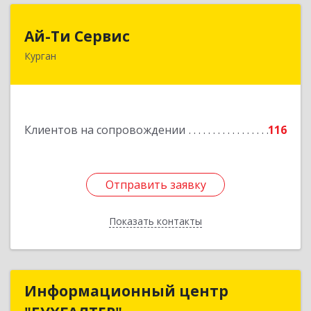
Ай-Ти Сервис
Ай-Ти Сервис
Курган
640032, Курганская обл, г.о. Город Курган,
Курган г, Бажова ул, дом № 49, оф.304
Подробнее
Клиентов на сопровождении
116
Отправить заявку
Отправить заявку
Показать контакты
Назад
Информационный центр
Информационный центр