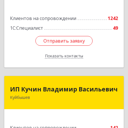
Подробнее
Клиентов на сопровождении
1242
1С:Специалист
49
Отправить заявку
Отправить заявку
Показать контакты
Назад
ИП Кучин Владимир Васильевич
ИП Кучин Владимир Васильевич
Куйбышев
632387, Новосибирская обл, Куйбышев г,
Тургенева ул, дом № 4
Подробнее
Клиентов на сопровождении
142