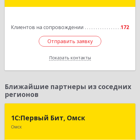
Степногорск, 3, дом № 41
Подробнее
Клиентов на сопровождении
172
Отправить заявку
Отправить заявку
Показать контакты
Назад
Ближайшие партнеры из соседних
регионов
1С:Первый Бит, Омск
1С:Первый Бит, Омск
Омск
644099, Омская обл, Омск г, Гагарина ул, дом №
14, оф.208