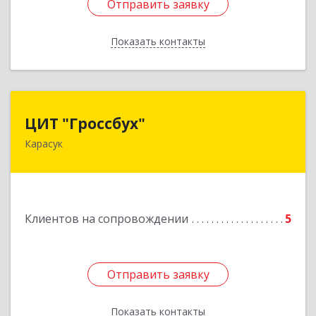
Отправить заявку
Отправить заявку
Показать контакты
Назад
ЦИТ "Гроссбух"
ЦИТ "Гроссбух"
Карасук
632861, Новосибирская обл, Карасукский р-н,
Карасук г, Сорокина ул, дом № 9, оф.3
Подробнее
Клиентов на сопровождении
5
Отправить заявку
Отправить заявку
Показать контакты
Назад