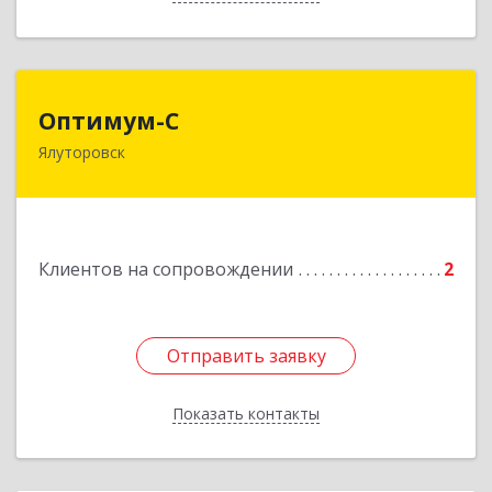
Оптимум-С
Оптимум-С
Ялуторовск
Подробнее
Клиентов на сопровождении
2
Отправить заявку
Отправить заявку
Показать контакты
Назад