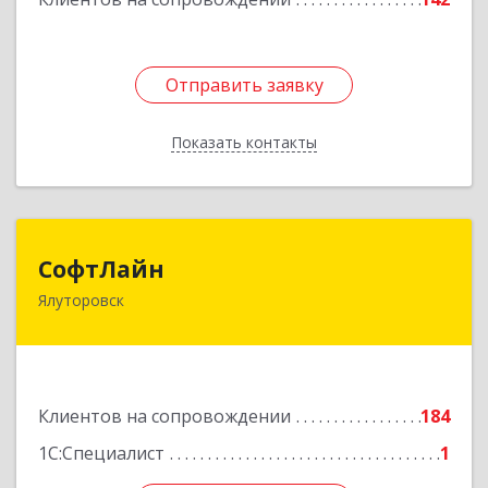
Отправить заявку
Отправить заявку
Показать контакты
Назад
СофтЛайн
СофтЛайн
Ялуторовск
627010, Тюменская обл, Ялуторовский р-н,
Ялуторовск г, Ленина ул, дом № 28
Подробнее
Клиентов на сопровождении
184
1С:Специалист
1