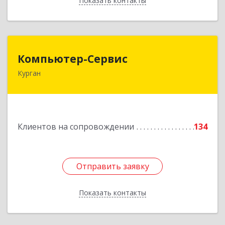
Показать контакты
Назад
Компьютер-Сервис
Компьютер-Сервис
Курган
640022, Курганская обл, Курган г, Василия
Блюхера ул, дом № 30, пом.1
Подробнее
Клиентов на сопровождении
134
Отправить заявку
Отправить заявку
Показать контакты
Назад