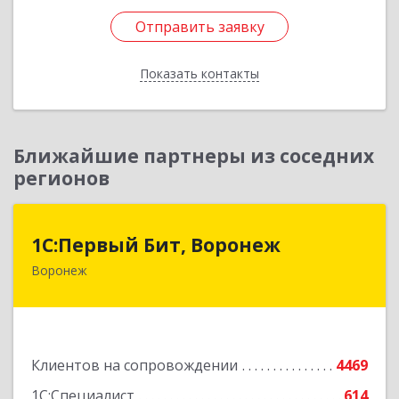
Отправить заявку
Отправить заявку
Показать контакты
Назад
Ближайшие партнеры из соседних
регионов
1С:Первый Бит, Воронеж
1С:Первый Бит, Воронеж
Воронеж
394006, Воронежская обл, Воронеж г, 20-летия
Октября ул, дом № 119, оф.711
Подробнее
Клиентов на сопровождении
4469
1С:Специалист
614