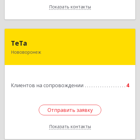
Показать контакты
Назад
ТеТа
ТеТа
Нововоронеж
396 073, Нововоронеж г, а/я, дом № 30
Подробнее
Клиентов на сопровождении
4
Отправить заявку
Отправить заявку
Показать контакты
Назад