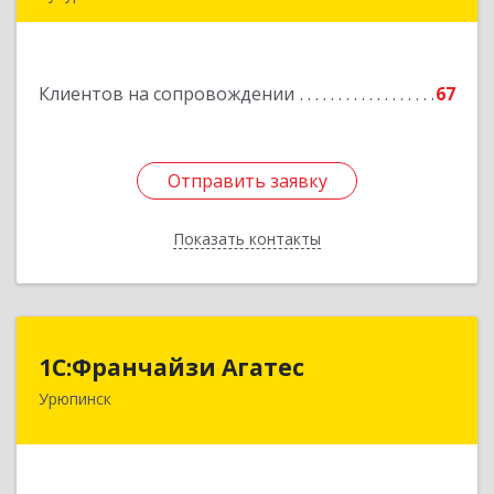
Подробнее
Клиентов на сопровождении
67
Отправить заявку
Отправить заявку
Показать контакты
Назад
1С:Франчайзи Агатес
1С:Франчайзи Агатес
Урюпинск
403113, Волгоградская обл, Урюпинск г, Ленина
пр-кт, дом № 90а
Подробнее