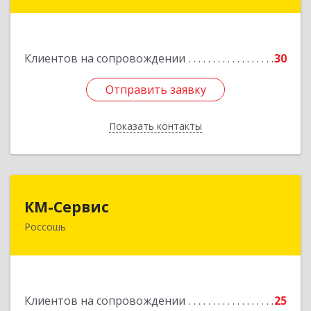
396650, Воронежская обл, Россошанский р-н,
Россошь г,ул Октябрьская 76 Г
Клиентов на сопровождении
30
Подробнее
Отправить заявку
Отправить заявку
Показать контакты
Назад
КМ-Сервис
КМ-Сервис
Россошь
396650, Воронежская обл, Россошанский р-н,
Россошь г, Мира ул, дом № 42,2
Подробнее
Клиентов на сопровождении
25