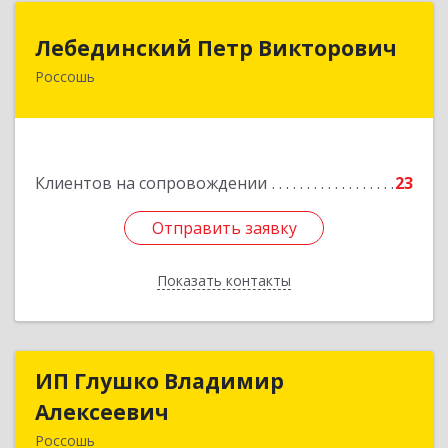
Лебединский Петр Викторович
Лебединский Петр Викторович
Россошь
396650, Воронежская обл., г. Россошь, пер.
Крамского 11
Подробнее
Клиентов на сопровождении
23
Отправить заявку
Отправить заявку
Показать контакты
Назад
ИП Глушко Владимир
ИП Глушко Владимир
Алексеевич
Алексеевич
Россошь