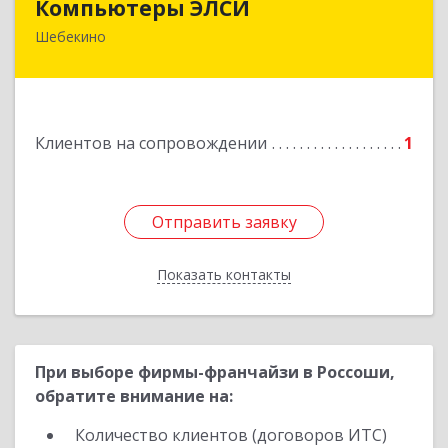
Компьютеры ЭЛСИ
Шебекино
309290, Белгородская обл, Шебекино,
ул.Ленина , д.12
Подробнее
Клиентов на сопровождении
1
Отправить заявку
Отправить заявку
Показать контакты
Назад
При выборе фирмы-франчайзи в Россоши,
обратите внимание на:
Количество клиентов (договоров ИТС)