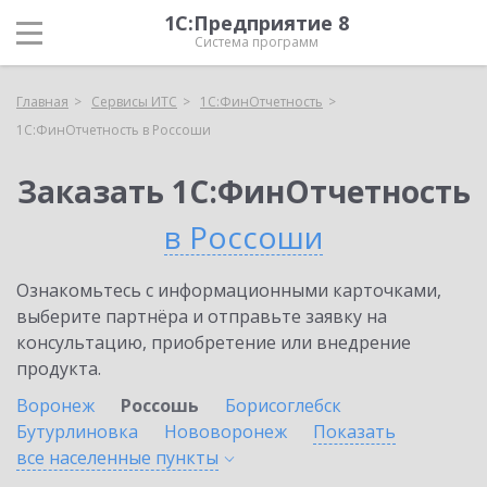
1С:Предприятие 8
Система программ
Главная
Сервисы ИТС
1С:ФинОтчетность
1С:ФинОтчетность в Россоши
Заказать 1С:ФинОтчетность
в Россоши
Ознакомьтесь с информационными карточками,
выберите партнёра и отправьте заявку на
консультацию, приобретение или внедрение
продукта.
Воронеж
Россошь
Борисоглебск
Бутурлиновка
Нововоронеж
Показать
все населенные
пункты