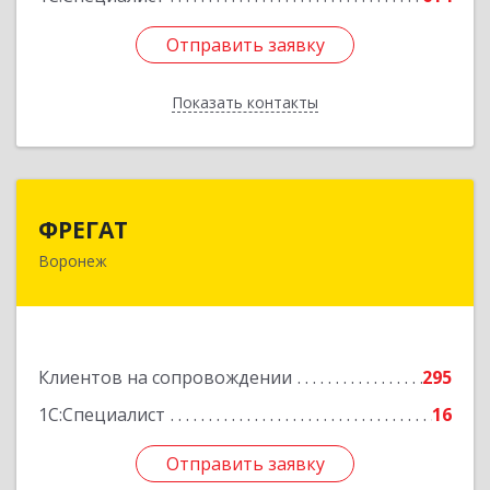
Отправить заявку
Отправить заявку
Показать контакты
Назад
ФРЕГАТ
ФРЕГАТ
Воронеж
394006, Воронежская обл, Воронеж г,
Бахметьева ул, дом № 2Б, пом.I, офис 220
Подробнее
Клиентов на сопровождении
295
1С:Специалист
16
Отправить заявку
Отправить заявку