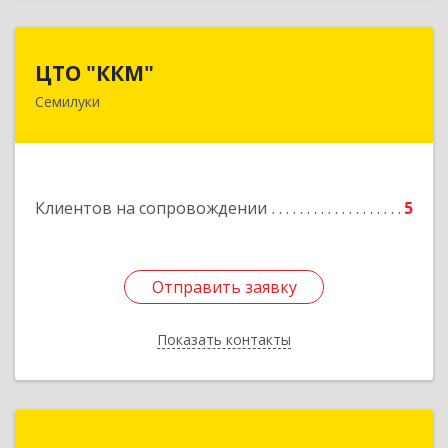
ЦТО "ККМ"
ЦТО "ККМ"
Семилуки
Подробнее
Клиентов на сопровождении
5
Отправить заявку
Отправить заявку
Показать контакты
Назад
Компьютеры ЭЛСИ