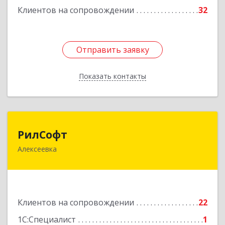
Клиентов на сопровождении
32
Отправить заявку
Отправить заявку
Показать контакты
Назад
РилСофт
РилСофт
Алексеевка
309850, Белгородская обл, Алексеевский р-н,
Алексеевка г, 1-й Мостовой пер, дом № 5А
Подробнее
Клиентов на сопровождении
22
1С:Специалист
1