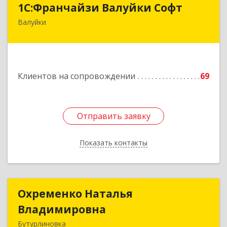
1С:Франчайзи Валуйки Софт
Валуйки
309996, Белгородская обл, Валуйки г, Горького,
дом № 21, кв.21
Подробнее
Клиентов на сопровождении
69
Отправить заявку
Отправить заявку
Показать контакты
Назад
Охременко Наталья
Охременко Наталья
Владимировна
Владимировна
Бутурлиновка