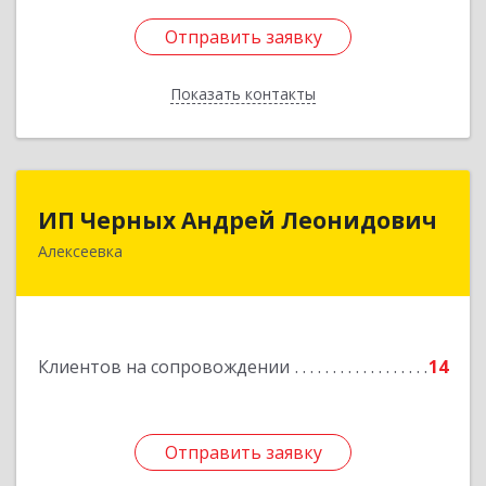
Отправить заявку
Отправить заявку
Показать контакты
Назад
ИП Черных Андрей Леонидович
ИП Черных Андрей Леонидович
Алексеевка
309850, Белгородская обл, Алексеевский р-н,
Алексеевка г, Совхозная ул, дом № 23, кв.2
Подробнее
Клиентов на сопровождении
14
Отправить заявку
Отправить заявку