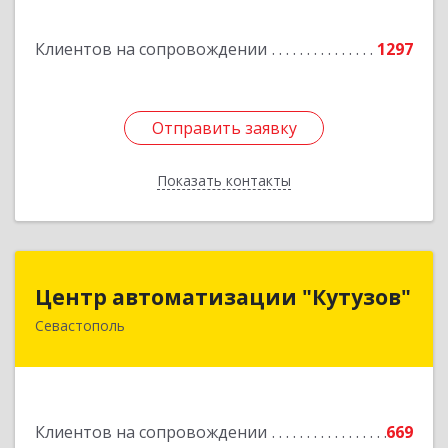
Клиентов на сопровождении
1297
Отправить заявку
Отправить заявку
Показать контакты
Назад
Центр автоматизации "Кутузов"
Центр автоматизации "Кутузов"
Севастополь
299011, Севастополь г, Генерала Петрова ул,
дом № 20, корпус 1, оф.1
Подробнее
Клиентов на сопровождении
669