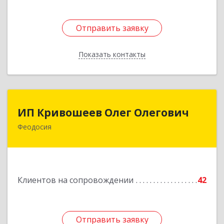
Отправить заявку
Отправить заявку
Показать контакты
Назад
ИП Кривошеев Олег Олегович
ИП Кривошеев Олег Олегович
Феодосия
Подробнее
Клиентов на сопровождении
42
Отправить заявку
Отправить заявку