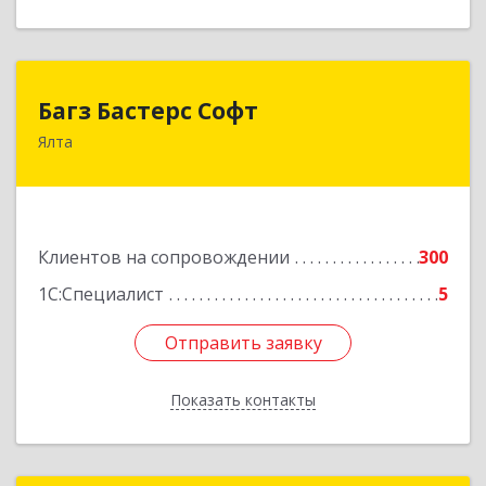
Багз Бастерс Софт
Багз Бастерс Софт
Ялта
298603, Крым Респ, Ялта г, Свердлова ул, дом №
34
Подробнее
Клиентов на сопровождении
300
1С:Специалист
5
Отправить заявку
Отправить заявку
Показать контакты
Назад