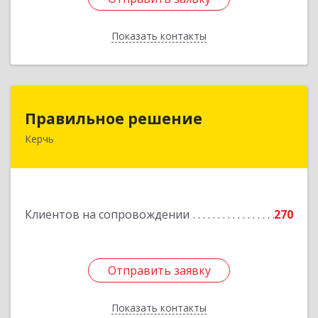
Показать контакты
Назад
Правильное решение
Правильное решение
Керчь
298330, Крым Респ, Керчь г, Адмиралтейский
проезд, дом № 1
Подробнее
Клиентов на сопровождении
270
Отправить заявку
Отправить заявку
Показать контакты
Назад