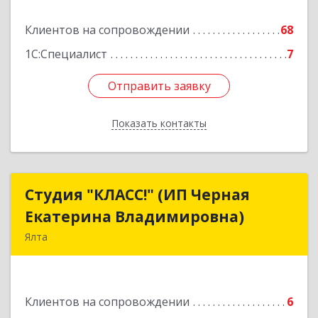
Подробнее
Клиентов на сопровождении
68
1С:Специалист
7
Отправить заявку
Отправить заявку
Показать контакты
Назад
Студия "КЛАСС!" (ИП Черная
Студия "КЛАСС!" (ИП Черная
Екатерина Владимировна)
Екатерина Владимировна)
Ялта
98600, г. Ялта, ул. Свердлова, 24
Подробнее
Клиентов на сопровождении
6