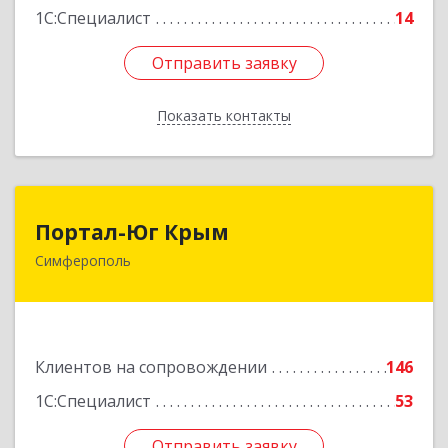
1С:Специалист
14
Отправить заявку
Отправить заявку
Показать контакты
Назад
Портал-Юг Крым
Портал-Юг Крым
Симферополь
295015, Крым Респ, Симферополь г, Козлова ул,
дом № 27
Подробнее
Клиентов на сопровождении
146
1С:Специалист
53
Отправить заявку
Отправить заявку