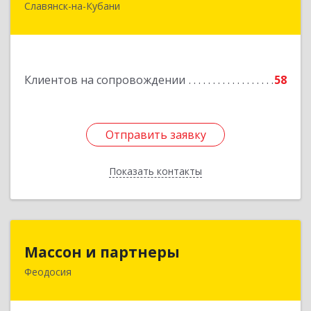
Славянск-на-Кубани
353562, Краснодарский край, Славянский р-н,
Славянск-на-Кубани г, Крупской ул, дом № 12
Подробнее
Клиентов на сопровождении
58
Отправить заявку
Отправить заявку
Показать контакты
Назад
Массон и партнеры
Массон и партнеры
Феодосия
298112, Крым Респ, Феодосия г, Крымская ул,
дом № 31