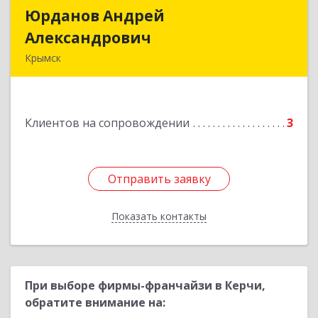
Юрданов Андрей
Юрданов Андрей
Александрович
Александрович
Крымск
353384 Краснодарский край г. Крымск ул.
Юбилейная 8
Клиентов на сопровождении
3
Подробнее
Отправить заявку
Отправить заявку
Показать контакты
Назад
При выборе фирмы-франчайзи в Керчи,
обратите внимание на: