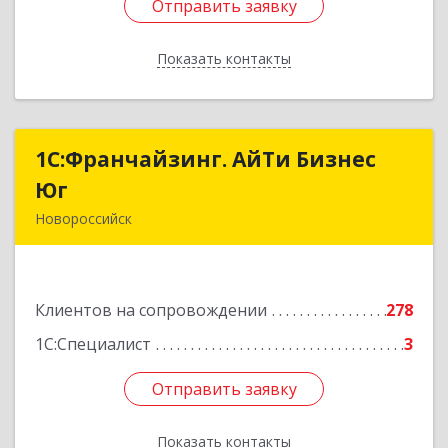
Отправить заявку
Отправить заявку
Показать контакты
Назад
1С:Франчайзинг. АйТи Бизнес
1С:Франчайзинг. АйТи Бизнес
Юг
Юг
Новороссийск
353907, Краснодарский край, Новороссийск г,
Видова ул, дом № 65, оф.2
Клиентов на сопровождении
278
Подробнее
1С:Специалист
3
Отправить заявку
Отправить заявку
Показать контакты
Назад