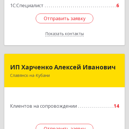
1С:Специалист
6
Отправить заявку
Отправить заявку
Показать контакты
Назад
ИП Харченко Алексей Иванович
ИП Харченко Алексей Иванович
Славянск-на-Кубани
353 579, Краснодарский край, ст.Петровская,
ул.Кирпичная д.32
Подробнее
Клиентов на сопровождении
14
Отправить заявку
Отправить заявку