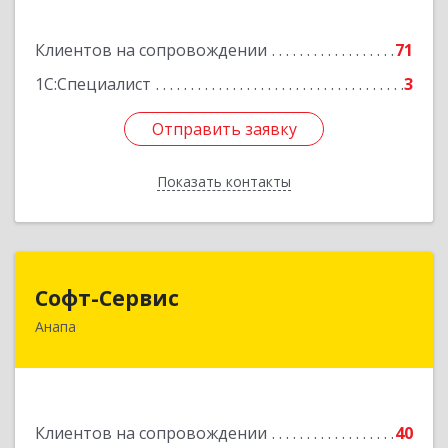
Подробнее
Клиентов на сопровождении
71
1С:Специалист
3
Отправить заявку
Отправить заявку
Показать контакты
Назад
Софт-Сервис
Софт-Сервис
Анапа
353440, Краснодарский край, Анапский р-н,
Анапа г, Владимирская ул, дом № 140, кв.93
Подробнее
Клиентов на сопровождении
40