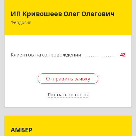
ИП Кривошеев Олег Олегович
ИП Кривошеев Олег Олегович
Феодосия
Подробнее
Клиентов на сопровождении
42
Отправить заявку
Отправить заявку
Показать контакты
Назад
АМБЕР
АМБЕР