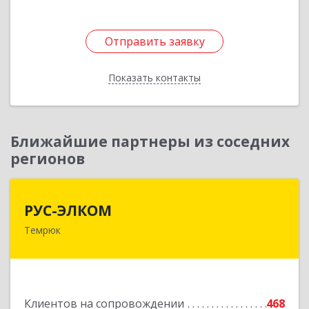
Отправить заявку
Отправить заявку
Показать контакты
Назад
Ближайшие партнеры из соседних
регионов
РУС-ЭЛКОМ
РУС-ЭЛКОМ
Темрюк
353500, Краснодарский край, Темрюкский р-н,
Темрюк г, Ленина ул, дом № 104
Подробнее
Клиентов на сопровождении
468