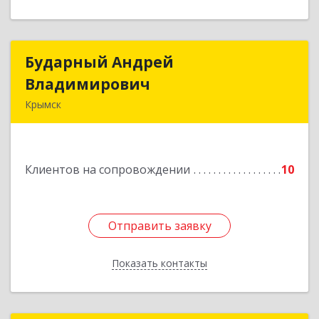
Бударный Андрей
Бударный Андрей
Владимирович
Владимирович
Крымск
353389, Краснодарский край, Крымск г,
Революционная ул, дом № 47
Клиентов на сопровождении
10
Подробнее
Отправить заявку
Отправить заявку
Показать контакты
Назад