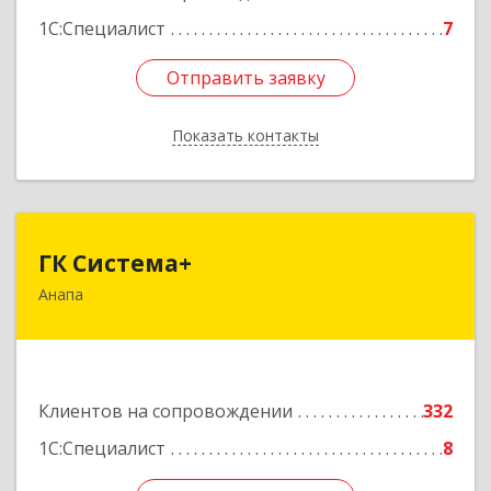
1С:Специалист
7
Отправить заявку
Отправить заявку
Показать контакты
Назад
ГК Система+
ГК Система+
Анапа
353450, Краснодарский край, Анапский р-н,
Анапа г, Лермонтова ул, дом № 116, корпус Г,
оф.7
Подробнее
Клиентов на сопровождении
332
1С:Специалист
8