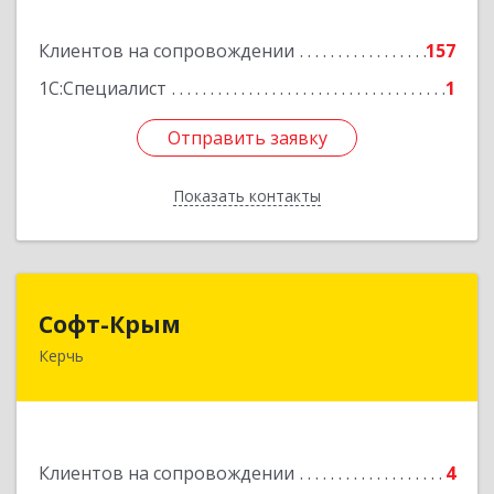
Подробнее
Клиентов на сопровождении
157
1С:Специалист
1
Отправить заявку
Отправить заявку
Показать контакты
Назад
Софт-Крым
Софт-Крым
Керчь
Республика Калмыкия, г. Элиста, ул. Губаревича,
5, офис 304
Подробнее
Клиентов на сопровождении
4