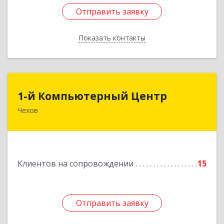
Отправить заявку
Отправить заявку
Показать контакты
Назад
1-й Компьютерный Центр
1-й Компьютерный Центр
Чехов
142306, Московская обл, Чеховский р-н, Чехов
г, Речной туп, стр.9
Подробнее
Клиентов на сопровождении
15
Отправить заявку
Отправить заявку