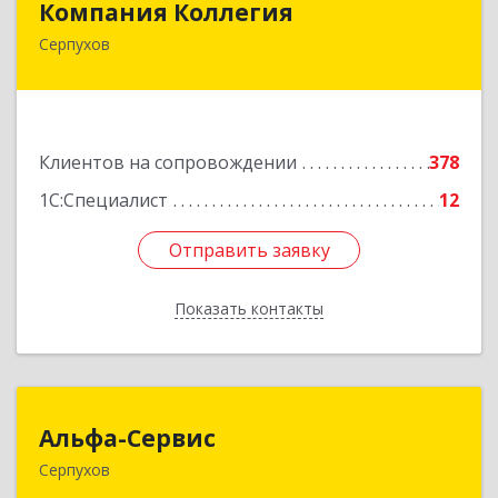
Компания Коллегия
Серпухов
142211, Московская обл, Серпухов г, Оборонная
ул, дом № 19
Подробнее
Клиентов на сопровождении
378
1С:Специалист
12
Отправить заявку
Отправить заявку
Показать контакты
Назад
Альфа-Сервис
Альфа-Сервис
Серпухов
142200, Московская обл, Серпухов г,