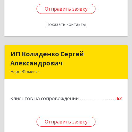
Отправить заявку
Отправить заявку
Показать контакты
Назад
ИП Колиденко Сергей
ИП Колиденко Сергей
Александрович
Александрович
Наро-Фоминск
143300, Московская обл, Наро-Фоминский р-н,
Наро-Фоминск г, Маршала Жукова Г.К. ул, дом
№ 14-92
Клиентов на сопровождении
62
Подробнее
Отправить заявку
Отправить заявку