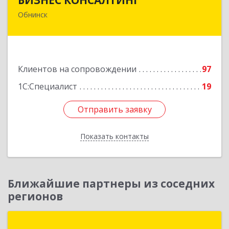
Обнинск
249032, Калужская обл, Обнинск г, Курчатова ул,
дом № 27/2, пом.281
Подробнее
Клиентов на сопровождении
97
1С:Специалист
19
Отправить заявку
Отправить заявку
Показать контакты
Назад
Ближайшие партнеры из соседних
регионов
Компания Коллегия