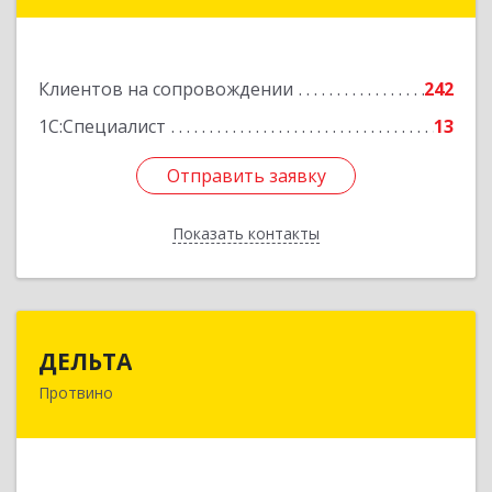
Красноармейская ул, дом № 35/60
Подробнее
Клиентов на сопровождении
242
1С:Специалист
13
Отправить заявку
Отправить заявку
Показать контакты
Назад
ДЕЛЬТА
ДЕЛЬТА
Протвино
142281, Московская обл, Протвино г,
Кременковское ш, дом № 9А
Подробнее