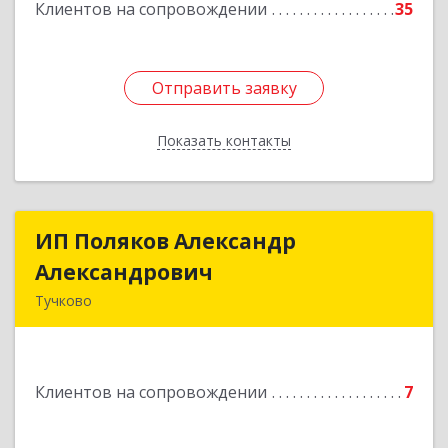
Клиентов на сопровождении
35
Отправить заявку
Отправить заявку
Показать контакты
Назад
ИП Поляков Александр
ИП Поляков Александр
Александрович
Александрович
Тучково
143160, Московская обл., Рузский р-н,
Дорохово п., Московская ул., д.9
Клиентов на сопровождении
7
Подробнее