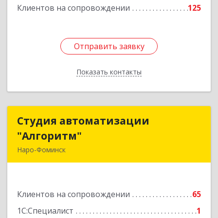
Клиентов на сопровождении
125
Отправить заявку
Отправить заявку
Показать контакты
Назад
Студия автоматизации
Студия автоматизации
"Алгоритм"
"Алгоритм"
Наро-Фоминск
143306, Московская обл, г.о. Наро-Фоминский,
Наро-Фоминск г, Латышская ул, дом № 13А,
пом.4
Клиентов на сопровождении
65
Подробнее
1С:Специалист
1