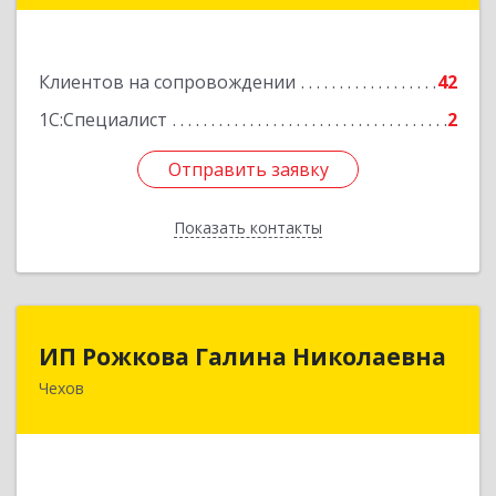
Подробнее
Клиентов на сопровождении
42
1С:Специалист
2
Отправить заявку
Отправить заявку
Показать контакты
Назад
ИП Рожкова Галина Николаевна
ИП Рожкова Галина Николаевна
Чехов
142306, Московская обл, Чеховский р-н, Чехов
г, Лопасненская ул, дом № 7, кв.99
Подробнее