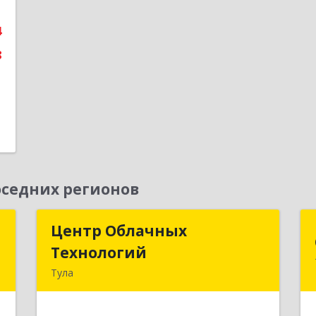
3
4
е
8
седних регионов
д
Центр Облачных
Центр Облачных
Технологий
Технологий
а
Тула
5
300000, Тульская обл, г.о. город Тула,
Тула г, Жуковского ул, дом № 58,