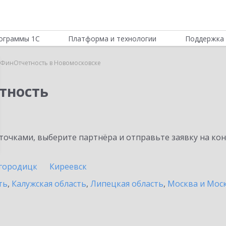
ограммы 1С
Платформа и технологии
Поддержка 
:ФинОтчетность в Новомосковске
тность
очками, выберите партнёра и отправьте заявку на ко
городицк
Киреевск
ть
,
Калужская область
,
Липецкая область
,
Москва и Моск