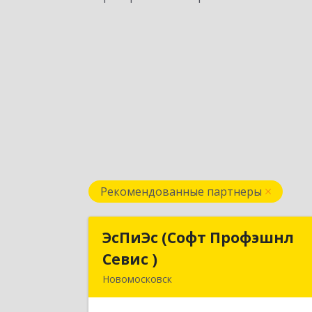
Рекомендованные партнеры
ЭсПиЭс (Софт Профэшнл
ЭсПиЭс (Софт Профэшн
Севис )
Севис 
Новомосковск
301659, Тульская обл
Новомосковский р-н, Новомосковс