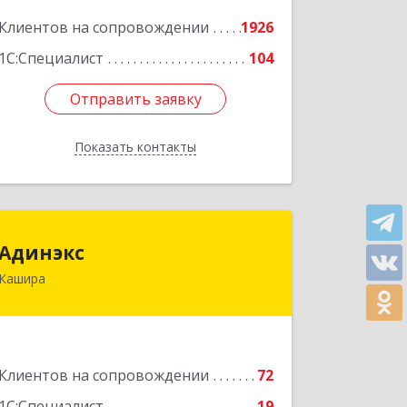
Подробнее
Клиентов на сопровождении
1926
1С:Специалист
104
Отправить заявку
Отправить заявку
Показать контакты
Назад
Адинэкс
Адинэкс
Кашира
142900, Московская обл, г.о. Кашира,
Кашира г, Стрелецкая ул, дом № 70/1
Подробнее
Клиентов на сопровождении
72
1С:Специалист
19