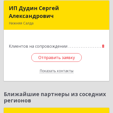
ИП Дудин Сергей
ИП Дудин Сергей
Александрович
Александрович
Нижняя Салда
624740, Свердловская обл, Нижняя Салда г,
Энгельса ул, дом № 98
Клиентов на сопровождении
8
Подробнее
Отправить заявку
Отправить заявку
Показать контакты
Назад
Ближайшие партнеры из соседних
регионов