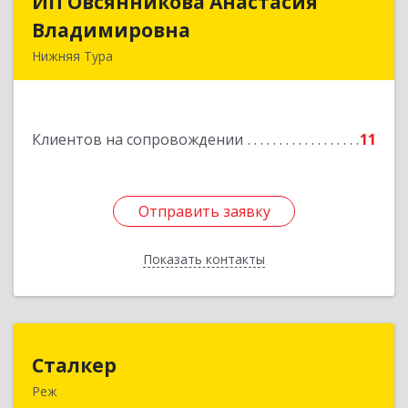
ИП Овсянникова Анастасия
ИП Овсянникова Анастасия
Владимировна
Владимировна
Нижняя Тура
624222, Свердловская обл, Нижняя Тура г,
Машиностроителей ул, дом № 7, кв.30
Клиентов на сопровождении
11
Подробнее
Отправить заявку
Отправить заявку
Показать контакты
Назад
Сталкер
Сталкер
Реж
623750, Свердловская обл, Режевской р-н, Реж