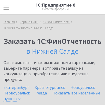
1С:Предприятие 8
Система программ
Главная
Сервисы ИТС
1С:ФинОтчетность
1С:ФинОтчетность в Нижней Салде
Заказать 1С:ФинОтчетность
в Нижней Салде
Ознакомьтесь с информационными карточками,
выберите партнёра и отправьте заявку на
консультацию, приобретение или внедрение
продукта.
Екатеринбург
Краснотурьинск
Новоуральск
Первоуральск
Ревда
Показать все населенные
пункты