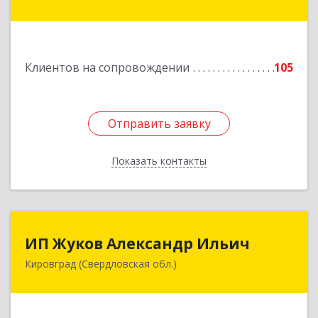
ул, дом № 9
Подробнее
Клиентов на сопровождении
105
Отправить заявку
Отправить заявку
Показать контакты
Назад
ИП Жуков Александр Ильич
ИП Жуков Александр Ильич
Кировград (Свердловская обл.)
624140, Свердловская обл, Кировград г,
Свердлова ул, дом № 68Б, оф.61