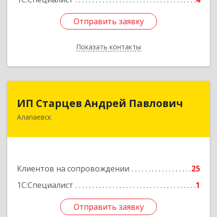
Отправить заявку
Отправить заявку
Показать контакты
Назад
ИП Старцев Андрей Павлович
ИП Старцев Андрей Павлович
Алапаевск
624601, Свердловская обл, Алапаевск г,
Братьев Смольниковых ул, дом № 38, кв.16
Подробнее
Клиентов на сопровождении
25
1С:Специалист
1
Отправить заявку
Отправить заявку