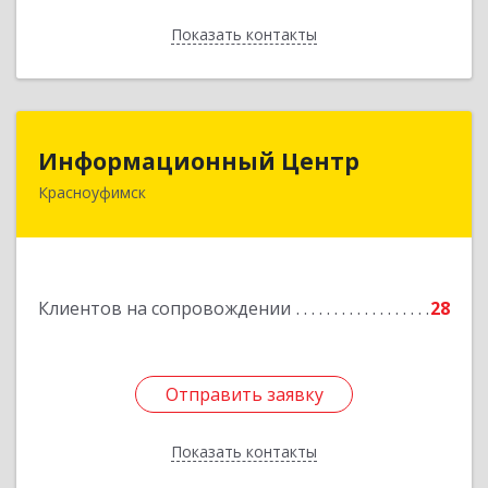
Показать контакты
Назад
Информационный Центр
Информационный Центр
Красноуфимск
623300, Свердловская обл, Красноуфимск г,
Мизерова ул, дом № 112А
Подробнее
Клиентов на сопровождении
28
Отправить заявку
Отправить заявку
Показать контакты
Назад