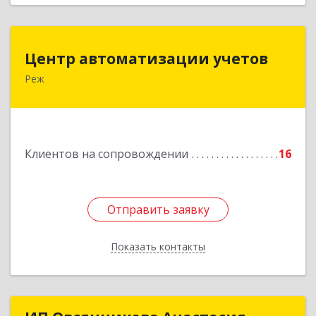
Центр автоматизации учетов
Центр автоматизации учетов
Реж
623750, Свердловская обл, Режевской р-н, Реж
г, Энгельса ул, дом № 6 А
Подробнее
Клиентов на сопровождении
16
Отправить заявку
Отправить заявку
Показать контакты
Назад