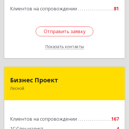
Подробнее
Клиентов на сопровождении
81
Отправить заявку
Отправить заявку
Показать контакты
Назад
Бизнес Проект
Бизнес Проект
Лесной
624200, Свердловская обл, Лесной г, Сиротина
ул, дом № 11
Подробнее
Клиентов на сопровождении
167
1С:Специалист
4