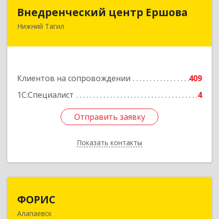
Внедренческий центр Ершова
Внедренческий центр Ершова
Нижний Тагил
622030, Свердловская обл, Нижний Тагил г,
Черноисточинское ш, дом № 58А, оф.6
Подробнее
Клиентов на сопровождении
409
1С:Специалист
4
Отправить заявку
Отправить заявку
Показать контакты
Назад
ФОРИС
ФОРИС
Алапаевск
624601, Свердловская обл, Алапаевск г, Ленина