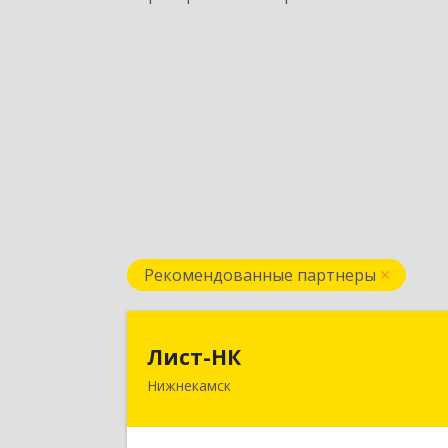
Рекомендованные партнеры
Лист-Н
Лист-НК
Нижнекамск
423585, Татарстан Респ
Нижнекамский р-н, Нижнекамск г
Вокзальная ул, дом № 38 Г, оф.2