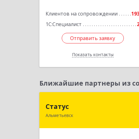
Подробне
Клиентов на сопровождении
19
1С:Специалист
Отправить заявку
Отправить заявку
Показать контакты
Назад
Ближайшие партнеры из со
Стату
Статус
Альметьевск
423450, Татарстан Респ, Альметьевс
г, Мира ул, дом № 1