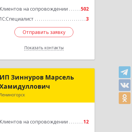
Подробнее
Клиентов на сопровождении
502
1С:Специалист
3
Отправить заявку
Отправить заявку
Показать контакты
Назад
ИП Зиннуров Марсель
ИП Зиннуров Марсель
Хамидуллович
Хамидуллович
Лениногорск
423250, Татарстан Респ,
Лениногорский р-н, Лениногорск г,
Халиуллина ул, дом № 79
Клиентов на сопровождении
12
Подробнее