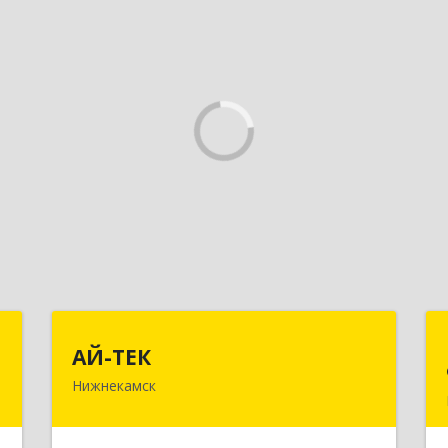
К
АЙ-ТЕК
АЙ-ТЕК
Нижнекамск
,
423570, Татарстан Респ,
,
Нижнекамский р-н, Нижнекамск г,
9
Шинников пр-кт, дом № 13А,