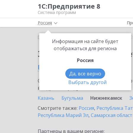
1С:Предприятие 8
Система программ
Россия
Пр
Главная
Сервисы ИТС
1С:ФинОтчетность
1С
Информация на сайте будет
отображаться для региона
Заказать 1С:ФинОтче
Россия
в Нижнекамске
Да, все верно
Ознакомьтесь с информационными карт
Выбрать другой
внедрение продукта.
Казань
Бугульма
Нижнекамск
З
Смотрите также:
Россия
,
Республика Тат
Республика Марий Эл
,
Самарская област
Партнеры в вашем регионе: