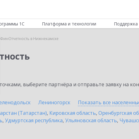
ограммы 1С
Платформа и технологии
Поддержка 
:ФинОтчетность в Нижнекамске
тность
очками, выберите партнёра и отправьте заявку на ко
еленодольск
Лениногорск
Показать все населенн
арстан (Татарстан)
,
Кировская область
,
Оренбургская о
ь
,
Удмуртская республика
,
Ульяновская область
,
Чувашск