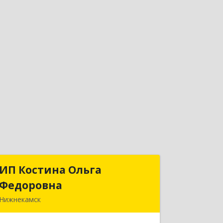
ИП Костина Ольга
ИП Костина Ольга
Федоровна
Федоровна
Нижнекамск
Подробнее