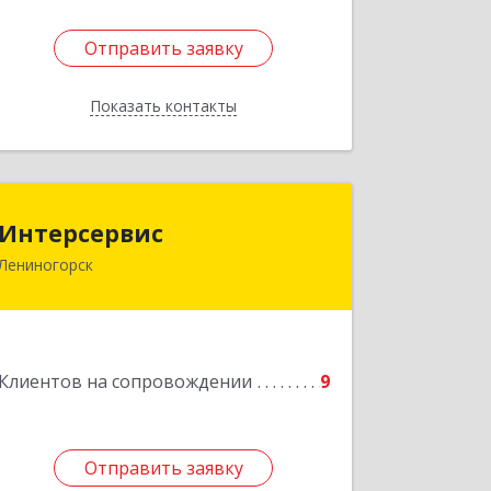
Отправить заявку
Отправить заявку
Показать контакты
Назад
Интерсервис
Интерсервис
Лениногорск
423250, Татарстан Респ, Лениногорск
г, Гагарина ул, дом № 36
Подробнее
Клиентов на сопровождении
9
Отправить заявку
Отправить заявку