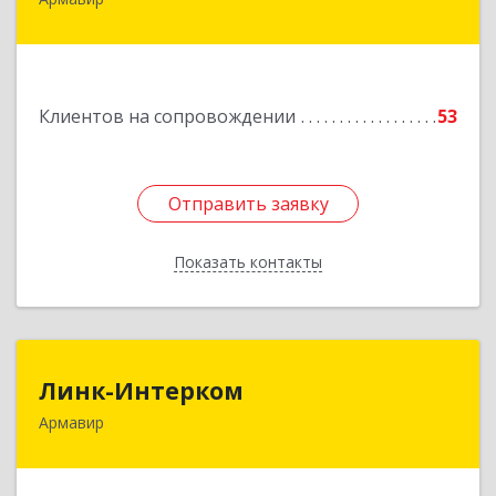
Подробнее
Клиентов на сопровождении
53
Отправить заявку
Отправить заявку
Показать контакты
Назад
Линк-Интерком
Линк-Интерком
Армавир
352930, Краснодарский край, г.о.город
Армавир, Армавир г, Каспарова ул, дом № 19,
пом.3