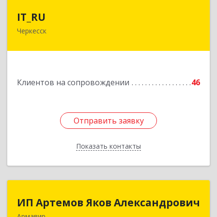
IT_RU
IT_RU
Черкесск
Подробнее
Клиентов на сопровождении
46
Отправить заявку
Отправить заявку
Показать контакты
Назад
ИП Артемов Яков Александрович
ИП Артемов Яков Александрович
Армавир