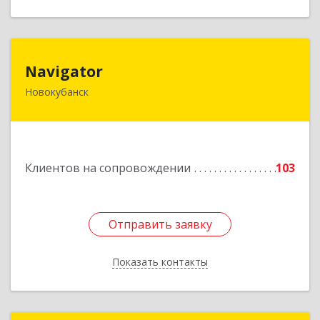
Navigator
Navigator
Новокубанск
352240, Краснодарский край, Новокубанск г,
Пушкина ул, дом № 67
Подробнее
Клиентов на сопровождении
103
Отправить заявку
Отправить заявку
Показать контакты
Назад