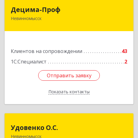
Децима-Проф
Децима-Проф
Невинномысск
357100, Ставропольский край, Невинномысск г,
Гагарина ул, дом № 63
Подробнее
Клиентов на сопровождении
43
1С:Специалист
2
Отправить заявку
Отправить заявку
Показать контакты
Назад
Удовенко О.С.
Удовенко О.С.
Невинномысск
357 100, г.Невинномысск, ул.Революцеонная,