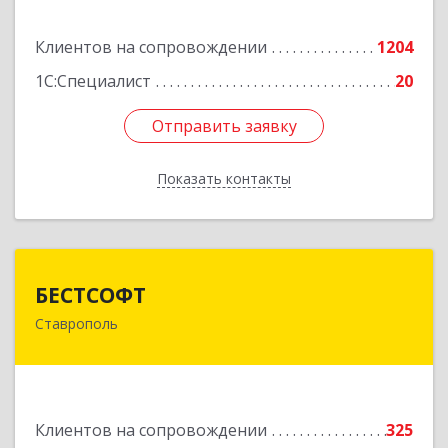
Подробнее
Клиентов на сопровождении
1204
1С:Специалист
20
Отправить заявку
Отправить заявку
Показать контакты
Назад
БЕСТСОФТ
БЕСТСОФТ
Ставрополь
355011, Ставропольский край, Ставрополь г,
45 Параллель ул, дом № 38, оф.151
Подробнее
Клиентов на сопровождении
325