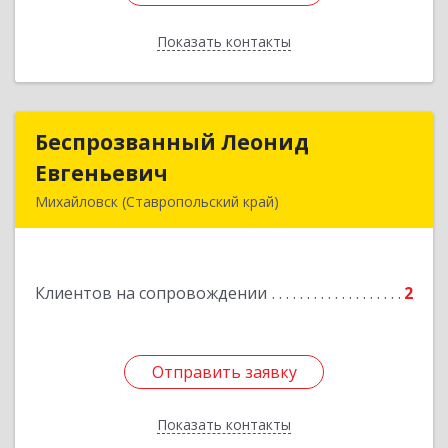
Показать контакты
Назад
Беспрозванный Леонид
Беспрозванный Леонид
Евгеньевич
Евгеньевич
Михайловск (Ставропольский край)
Подробнее
Клиентов на сопровождении
2
Отправить заявку
Отправить заявку
Показать контакты
Назад