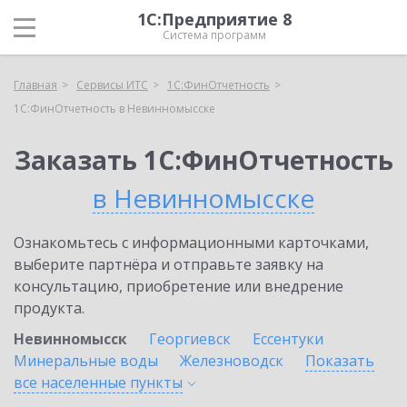
1С:Предприятие 8
Система программ
Главная
Сервисы ИТС
1С:ФинОтчетность
1С:ФинОтчетность в Невинномысске
Заказать 1С:ФинОтчетность
в Невинномысске
Ознакомьтесь с информационными карточками,
выберите партнёра и отправьте заявку на
консультацию, приобретение или внедрение
продукта.
Невинномысск
Георгиевск
Ессентуки
Минеральные воды
Железноводск
Показать
все населенные
пункты