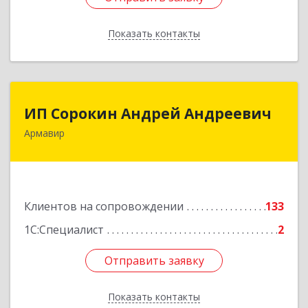
Показать контакты
Назад
ИП Сорокин Андрей Андреевич
ИП Сорокин Андрей Андреевич
Армавир
352900, Краснодарский край, Армавир г,
Ф.Энгельса ул, дом № 25, кв.309
Подробнее
Клиентов на сопровождении
133
1С:Специалист
2
Отправить заявку
Отправить заявку
Показать контакты
Назад