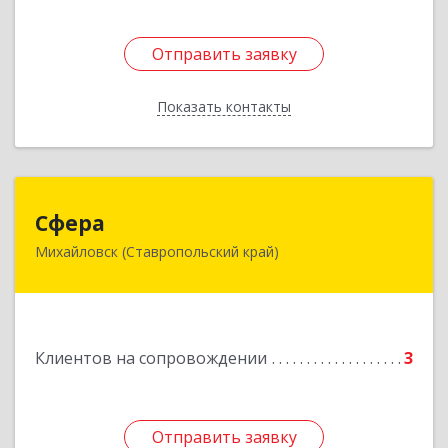
Отправить заявку
Отправить заявку
Показать контакты
Назад
Сфера
Сфера
Михайловск (Ставропольский край)
356240, Ставропольский край, Шпаковский р-
н, Михайловск г, Ленина ул, дом № 156/2,
пом.111
Подробнее
Клиентов на сопровождении
3
Отправить заявку
Отправить заявку