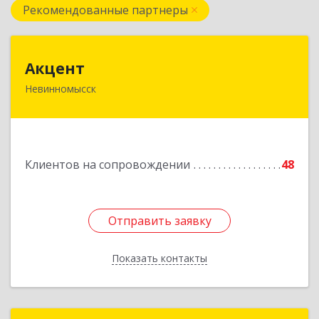
Рекомендованные партнеры
Акцент
Акцент
Невинномысск
357112, Ставропольский край, Невинномысск г,
Менделеева ул, дом № 52, оф.2
Подробнее
Клиентов на сопровождении
48
Отправить заявку
Отправить заявку
Показать контакты
Назад