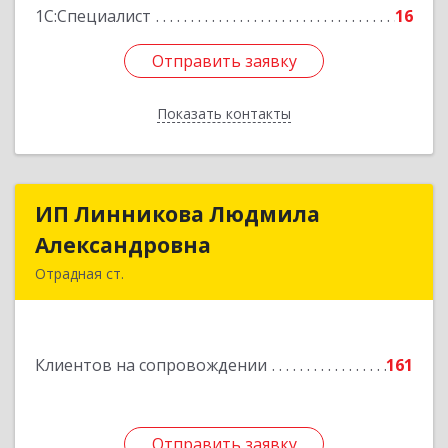
1С:Специалист
16
Отправить заявку
Отправить заявку
Показать контакты
Назад
ИП Линникова Людмила
ИП Линникова Людмила
Александровна
Александровна
Отрадная ст.
352290, Краснодарский край, Отрадненский р-
н, Отрадная ст-ца, Курортная ул, дом № 39Б
Клиентов на сопровождении
161
Подробнее
Отправить заявку
Отправить заявку