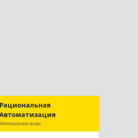
Рациональная
Рациональная
Автоматизация
Автоматизация
Минеральные воды
357209, Ставропольский край, м.о.
Минераловодский, Минеральные