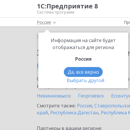
1С:Предприятие 8
Система программ
Россия
Пр
Главная
Сервисы ИТС
1С:ФинОтчетность
1С
Информация на сайте будет
отображаться для региона
Заказать 1С:ФинОтче
Россия
в Минеральных водах
Да, все верно
Ознакомьтесь с информационными карт
Выбрать другой
внедрение продукта.
Невинномысск
Георгиевск
Ессенту
Смотрите также:
Россия
,
Ставропольски
край
,
Республика Дагестан
,
Республика 
Партнеры в вашем регионе: