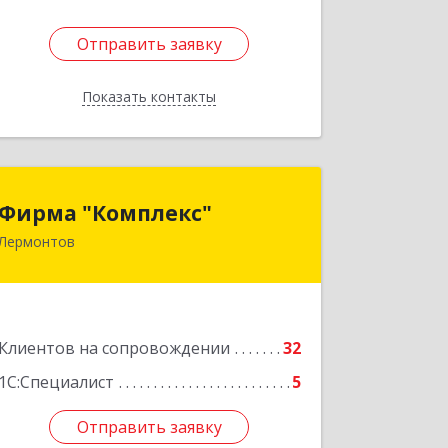
Отправить заявку
Отправить заявку
Показать контакты
Назад
Фирма "Комплекс"
Фирма "Комплекс"
Лермонтов
357348, Ставропольский край,
Лермонтов г, Острогорка с, Степная
ул, дом № 46, а
Подробнее
Клиентов на сопровождении
32
1С:Специалист
5
Отправить заявку
Отправить заявку