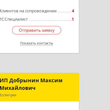
Воды г, 22 Партсъезда пр-кт,
Клиентов на сопровождении
домовладение № 9, корпус 1
4
1С:Специалист
1
Подробнее
Отправить заявку
Отправить заявку
Показать контакты
Назад
ИП Добрынин Максим
ИП Добрынин Максим
Михайлович
Михайлович
Ессентуки
357601, Ставропольский край,
Ессентуки, Спасателей, дом № 5, кв.43