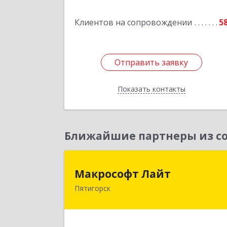
Подробне
Клиентов на сопровождении
5
Отправить заявку
Отправить заявку
Показать контакты
Назад
Ближайшие партнеры из со
Макрософт Лай
Макрософт Лайт
Пятигорск
357501, Ставропольский край
Пятигорск г, Коста Хетагурова ул, до
№ 