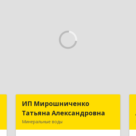
с
ИП Мирошниченко
ИП Мирошниченко
Татьяна Александровна
Татьяна Александровна
,
Минеральные воды
,
357212, Ставропольский край,
8
Минераловодский р-н, Минеральные