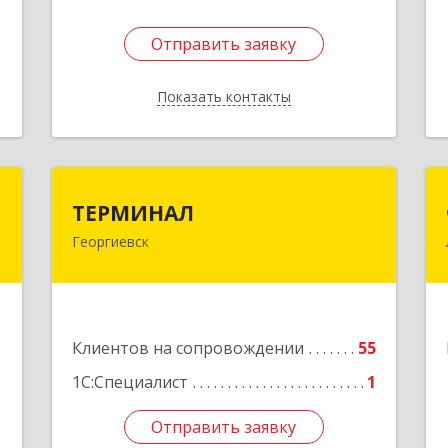
Отправить заявку
Отправить заявку
Показать контакты
Назад
р
ТЕРМИНАЛ
ТЕРМИНАЛ
ч
Георгиевск
357820, Ставропольский край,
Георгиевск г, Калинина ул, дом № 109
е
Подробнее
1
Клиентов на сопровождении
55
1С:Специалист
1
Отправить заявку
Отправить заявку