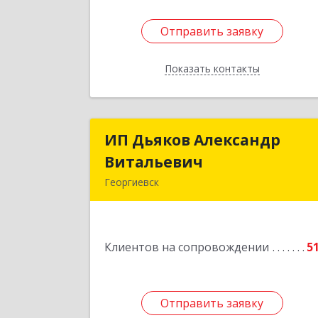
Отправить заявку
Отправить заявку
Показать контакты
Назад
ИП Дьяков Александр
ИП Дьяков Александ
Витальевич
Витальеви
Георгиевск
Подробне
Клиентов на сопровождении
5
Отправить заявку
Отправить заявку