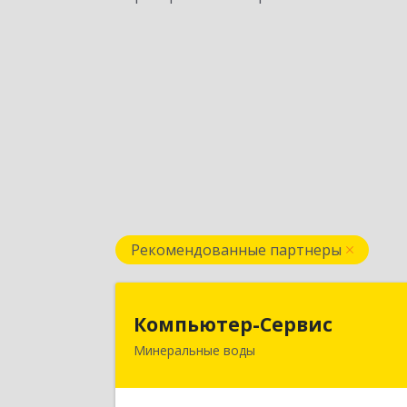
Рекомендованные партнеры
Компьютер-Серви
Компьютер-Сервис
Минеральные воды
357202, Ставропольский край
Минеральные Воды г, Гагарина ул
дом № 4