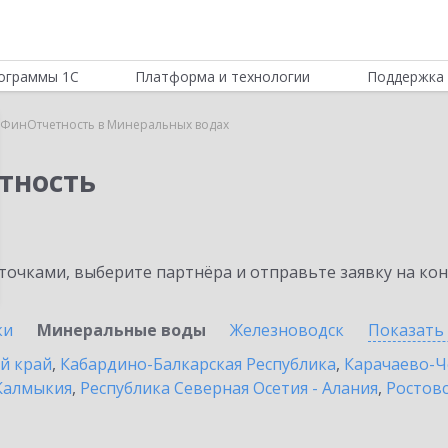
ограммы 1С
Платформа и технологии
Поддержка 
:ФинОтчетность в Минеральных водах
тность
очками, выберите партнёра и отправьте заявку на ко
ки
Минеральные воды
Железноводск
Показать
й край
,
Кабардино-Балкарская Республика
,
Карачаево-Ч
Калмыкия
,
Республика Северная Осетия - Алания
,
Ростовс