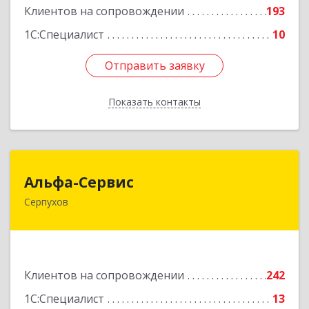
Клиентов на сопровождении
193
1С:Специалист
10
Отправить заявку
Отправить заявку
Показать контакты
Назад
Альфа-Сервис
Альфа-Сервис
Серпухов
142200, Московская обл, Серпухов г,
Красноармейская ул, дом № 35/60
Подробнее
Клиентов на сопровождении
242
1С:Специалист
13