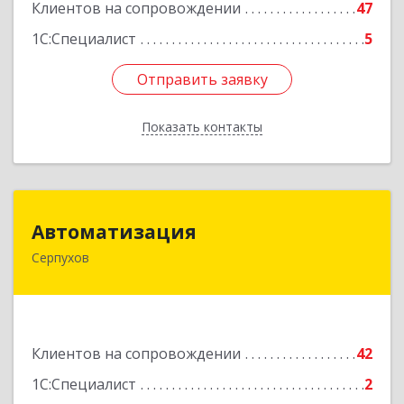
Клиентов на сопровождении
47
1С:Специалист
5
Отправить заявку
Отправить заявку
Показать контакты
Назад
Автоматизация
Автоматизация
Серпухов
142205, Московская обл, Серпухов г,
Комсомольская ул, дом № 4а, кв.136
Подробнее
Клиентов на сопровождении
42
1С:Специалист
2