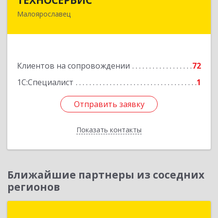
Малоярославец
249094, Калужская обл, Малоярославецкий р-н,
Малоярославец г, Зеленая ул, дом № 2а
Подробнее
Клиентов на сопровождении
72
1С:Специалист
1
Отправить заявку
Отправить заявку
Показать контакты
Назад
Ближайшие партнеры из соседних
регионов
БАЛАНС