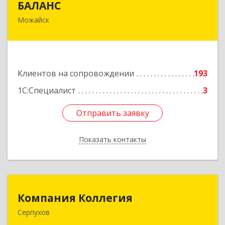
БАЛАНС
Можайск
143200, Московская обл, Можайский р-н,
Можайск г, Переяслав-Хмельницкого ул, дом №
36, оф.5
Подробнее
Клиентов на сопровождении
193
1С:Специалист
3
Отправить заявку
Отправить заявку
Показать контакты
Назад
Компания Коллегия
Компания Коллегия
Серпухов
142211, Московская обл, Серпухов г, Оборонная