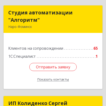
Студия автоматизации
Студия автоматизации
"Алгоритм"
"Алгоритм"
Наро-Фоминск
143306, Московская обл, г.о. Наро-Фоминский,
Наро-Фоминск г, Латышская ул, дом № 13А,
пом.4
Клиентов на сопровождении
65
Подробнее
1С:Специалист
1
Отправить заявку
Отправить заявку
Показать контакты
Назад
ИП Колиденко Сергей
ИП Колиденко Сергей