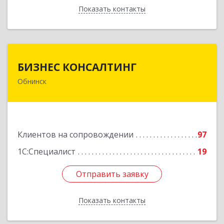
Показать контакты
Назад
БИЗНЕС КОНСАЛТИНГ
БИЗНЕС КОНСАЛТИНГ
Обнинск
249032, Калужская обл, Обнинск г, Курчатова ул,
дом № 27/2, пом.281
Подробнее
Клиентов на сопровождении
97
1С:Специалист
19
Отправить заявку
Отправить заявку
Показать контакты
Назад