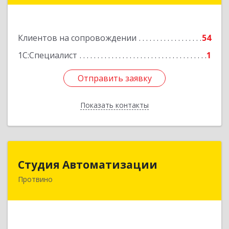
Подробнее
Клиентов на сопровождении
54
1С:Специалист
1
Отправить заявку
Отправить заявку
Показать контакты
Назад
Студия Автоматизации
Студия Автоматизации
Протвино
142281, Московская обл, Протвино г, Ленина
ул, дом № 39, оф.8
Подробнее