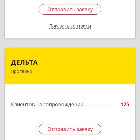
Отправить заявку
Отправить заявку
Показать контакты
Назад
ДЕЛЬТА
ДЕЛЬТА
Протвино
142281, Московская обл, Протвино г,
Кременковское ш, дом № 9А
Подробнее
Клиентов на сопровождении
125
Отправить заявку
Отправить заявку