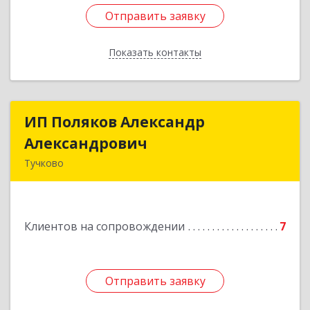
Отправить заявку
Отправить заявку
Показать контакты
Назад
ИП Поляков Александр
ИП Поляков Александр
Александрович
Александрович
Тучково
143160, Московская обл., Рузский р-н,
Дорохово п., Московская ул., д.9
Клиентов на сопровождении
7
Подробнее
Отправить заявку
Отправить заявку