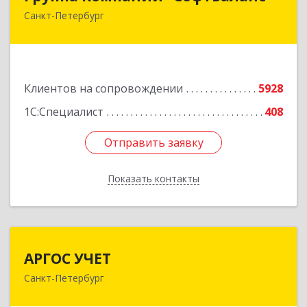
Санкт-Петербург
195112, Санкт-Петербург г, Заневский пр-кт,
дом № 30, корпус 2, литера А
Подробнее
Клиентов на сопровождении
5928
1С:Специалист
408
Отправить заявку
Отправить заявку
Показать контакты
Назад
АРГОС УЧЕТ
АРГОС УЧЕТ
Санкт-Петербург
196191, Санкт-Петербург г, Конституции пл,
дом № 7, оф.416