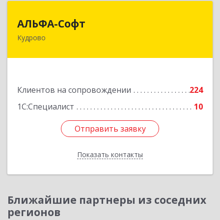
АЛЬФА-Софт
АЛЬФА-Софт
Кудрово
188692, Ленинградская обл, Всеволожский м.р-
н, г.п.Заневское, Кудрово г, Пражская ул, дом №
3, кв.305
Подробнее
Клиентов на сопровождении
224
1С:Специалист
10
Отправить заявку
Отправить заявку
Показать контакты
Назад
Ближайшие партнеры из соседних
регионов