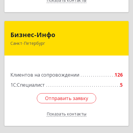
Показать контакты
Назад
Бизнес-Инфо
Бизнес-Инфо
Санкт-Петербург
191119, Санкт-Петербург г, Константина
Заслонова ул, дом № 7, литера А, пом.17-Н,
часть 3,4,5
Подробнее
Клиентов на сопровождении
126
1С:Специалист
5
Отправить заявку
Отправить заявку
Показать контакты
Назад