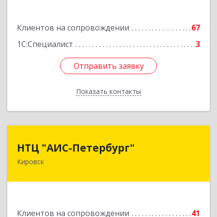
Подробнее
Клиентов на сопровождении
67
1С:Специалист
3
Отправить заявку
Отправить заявку
Показать контакты
Назад
НТЦ "АИС-Петербург"
НТЦ "АИС-Петербург"
Кировск
187342, Ленинградская обл, Кировск г, р-н
Кировский, Новая ул, дом № 5, а/я 11
Подробнее
Клиентов на сопровождении
41