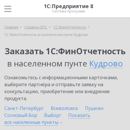
1С:Предприятие 8
Система программ
Главная
Сервисы ИТС
1С:ФинОтчетность
1С:ФинОтчетность в населенном пунте Кудрово
Заказать 1С:ФинОтчетность
в населенном пунте
Кудрово
Ознакомьтесь с информационными карточками,
выберите партнёра и отправьте заявку на
консультацию, приобретение или внедрение
продукта.
Санкт-Петербург
Всеволожск
Пушкин
Сосновый Бор
Выборг
Показать
все населенные
пункты