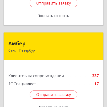
Отправить заявку
Отправить заявку
Показать контакты
Назад
Амбер
Амбер
Санкт-Петербург
191119, Санкт-Петербург г, Правды ул, дом №
16
Подробнее
Клиентов на сопровождении
337
1С:Специалист
17
Отправить заявку
Отправить заявку