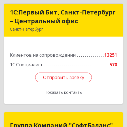
1С:Первый Бит, Санкт-Петербург
1С:Первый Бит, Санкт-Петербург
– Центральный офис
– Центральный офис
Санкт-Петербург
г.Санкт-Петербург, Невский проспект, 10
Подробнее
Клиентов на сопровождении
13251
1С:Специалист
570
Отправить заявку
Отправить заявку
Показать контакты
Назад
Группа Компаний "СофтБаланс"
Группа Компаний "СофтБаланс"