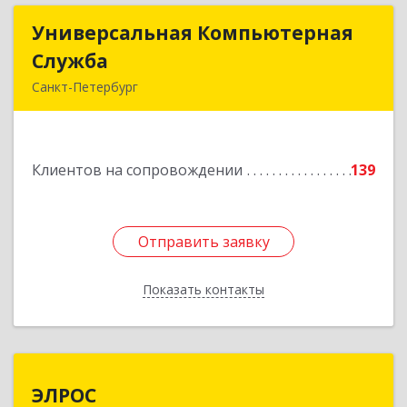
Универсальная Компьютерная
Универсальная Компьютерная
Служба
Служба
Санкт-Петербург
192007, Санкт-Петербург г, Тамбовская ул, дом
№ 12, корпус В, кв.31
Клиентов на сопровождении
139
Подробнее
Отправить заявку
Отправить заявку
Показать контакты
Назад
ЭЛРОС
ЭЛРОС