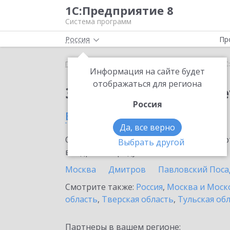
1С:Предприятие 8
Система программ
Россия
Пр
Главная
Сервисы ИТС
1С:ФинОтчетность
1С
Информация на сайте будет
отображаться для региона
Заказать 1С:ФинОтче
Россия
в Краснозаводске
Да, все верно
Ознакомьтесь с информационными карт
Выбрать другой
внедрение продукта.
Москва
Дмитров
Павловский Поса
Смотрите также:
Россия
,
Москва и Моск
область
,
Тверская область
,
Тульская об
Партнеры в вашем регионе: