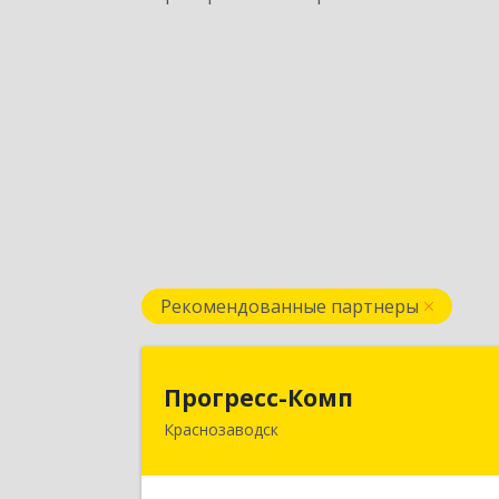
Рекомендованные партнеры
Прогресс-Ком
Прогресс-Комп
Краснозаводск
141321, Московская обл, Сергиево
Посадский р-н, Краснозаводск г
Новая ул, дом № 8, кв.7