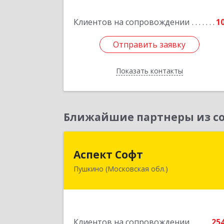
Подробне
Клиентов на сопровождении
1
Отправить заявку
Отправить заявку
Показать контакты
Назад
Ближайшие партнеры из со
Аспект Соф
Аспект Софт
Пушкино (Московская обл.)
141205, Московская обл, Пушкински
р-н, Пушкино г, Московский пр-кт
дом № 44, пом.
Подробне
Клиентов на сопровождении
25