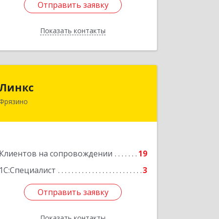
Отправить заявку
Отправить заявку
Показать контакты
Назад
Линкс
Линкс
Фрязино
141190, Московская обл, Фрязино г,
Заводской проезд, дом № 3, кв.133
Подробнее
Клиентов на сопровождении
19
1С:Специалист
3
Отправить заявку
Отправить заявку
Показать контакты
Назад