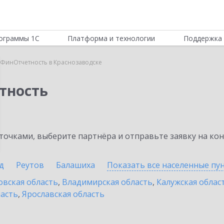
ограммы 1С
Платформа и технологии
Поддержка 
:ФинОтчетность в Краснозаводске
тность
очками, выберите партнёра и отправьте заявку на ко
д
Реутов
Балашиха
Показать все населенные
пу
овская область
,
Владимирская область
,
Калужская облас
ласть
,
Ярославская область