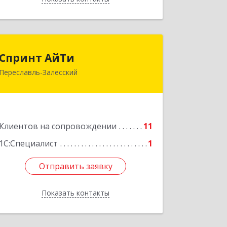
Спринт АйТи
Спринт АйТи
Переславль-Залесский
152025, Ярославская обл, Переславль-
Залесский г, Менделеева ул, дом №
18, кв.7
Подробнее
Клиентов на сопровождении
11
1С:Специалист
1
Отправить заявку
Отправить заявку
Показать контакты
Назад