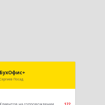
БухОфис+
БухОфис+
Сергиев Посад
141304, Московская обл, Сергиево-
Посадский р-н, Сергиев Посад г,
Воробьевская ул, дом № 3, этаж 3,
оф.1
Клиентов на сопровождении
122