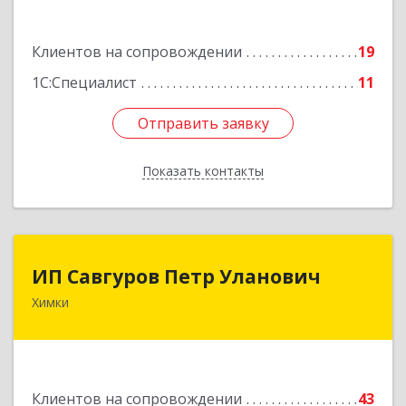
Подробнее
Клиентов на сопровождении
19
1С:Специалист
11
Отправить заявку
Отправить заявку
Показать контакты
Назад
ИП Савгуров Петр Уланович
ИП Савгуров Петр Уланович
Химки
141407, Московская обл, Химки г, Молодежная
ул, дом № 68, кв.443
Подробнее
Клиентов на сопровождении
43