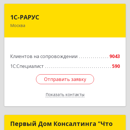
1С-РАРУС
1С-РАРУС
Москва
127434, Москва г, Дмитровское ш, дом № 9Б
Подробнее
Клиентов на сопровождении
9043
1С:Специалист
590
Отправить заявку
Отправить заявку
Показать контакты
Назад
Первый Дом Консалтинга "Что
Первый Дом Консалтинга "Что