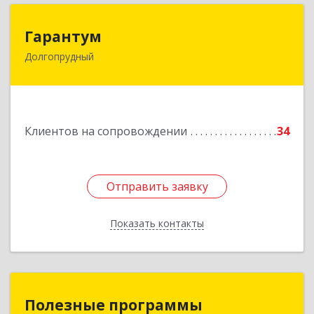
Гарантум
Гарантум
Долгопрудный
141707, Московская обл, Долгопрудный г,
Заводская ул, дом № 7
Подробнее
Клиентов на сопровождении
34
Отправить заявку
Отправить заявку
Показать контакты
Назад
Полезные программы
Полезные программы