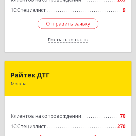
1С:Специалист
9
Отправить заявку
Отправить заявку
Показать контакты
Назад
Райтек ДТГ
Райтек ДТГ
Москва
123112, Москва г, вн.тер.г. муниципальный
округ Пресненский, Пресненская наб, дом № 8,
строение 1, пом.625М
Подробнее
Клиентов на сопровождении
70
1С:Специалист
270