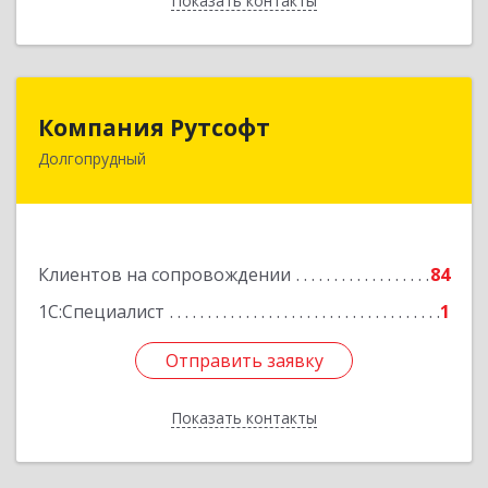
Показать контакты
Назад
Компания Рутсофт
Компания Рутсофт
Долгопрудный
141700, Московская обл, Долгопрудный г,
Новый Бульвар ул, дом № 22, пом.12
Подробнее
Клиентов на сопровождении
84
1С:Специалист
1
Отправить заявку
Отправить заявку
Показать контакты
Назад