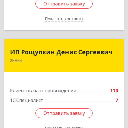
Отправить заявку
Отправить заявку
Показать контакты
Назад
ИП Рощупкин Денис Сергеевич
ИП Рощупкин Денис Сергеевич
Химки
141402, Московская обл, г.о. Химки, Химки г,
Московская ул, дом № 21А, кв.126
Подробнее
Клиентов на сопровождении
110
1С:Специалист
7
Отправить заявку
Отправить заявку