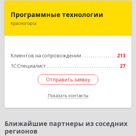
Программные технологии
Программные технологии
Красногорск
143408, Московская обл, Красногорский р-н,
Красногорск г, Ленина ул, дом № 45, оф.40
Подробнее
Клиентов на сопровождении
213
1С:Специалист
27
Отправить заявку
Отправить заявку
Показать контакты
Назад
Ближайшие партнеры из соседних
регионов