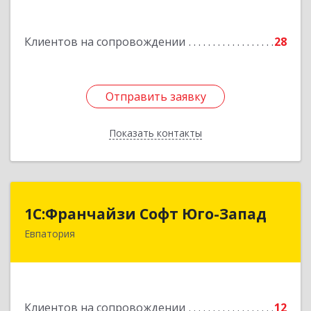
Подробнее
Клиентов на сопровождении
28
Отправить заявку
Отправить заявку
Показать контакты
Назад
1С:Франчайзи Софт Юго-Запад
1С:Франчайзи Софт Юго-Запад
Евпатория
297407, Крым Респ, Евпатория г, Победы пр-кт,
дом № 13, кв.45
Подробнее
Клиентов на сопровождении
12