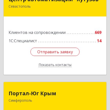
Севастополь
299011, Севастополь г, Генерала Петрова ул,
дом № 20, корпус 1, оф.1
Подробнее
Клиентов на сопровождении
669
1С:Специалист
14
Отправить заявку
Отправить заявку
Показать контакты
Назад
Портал-Юг Крым
Портал-Юг Крым
Симферополь
295015, Крым Респ, Симферополь г, Козлова ул,
дом № 27