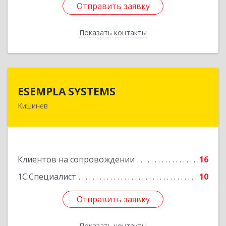
Отправить заявку
Отправить заявку
Показать контакты
Назад
ESEMPLA SYSTEMS
ESEMPLA SYSTEMS
Кишинев
Молдова, г.Кишинев, ул. Колумна 170, МД-2004
Подробнее
Клиентов на сопровождении
16
1С:Специалист
10
Отправить заявку
Отправить заявку
Показать контакты
Назад