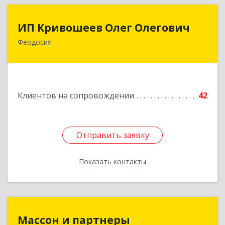
ИП Кривошеев Олег Олегович
ИП Кривошеев Олег Олегович
Феодосия
Подробнее
Клиентов на сопровождении
42
Отправить заявку
Отправить заявку
Показать контакты
Назад
Массон и партнеры
Массон и партнеры