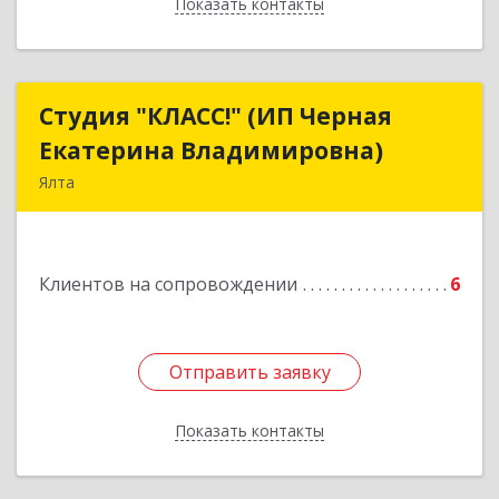
Показать контакты
Назад
Студия "КЛАСС!" (ИП Черная
Студия "КЛАСС!" (ИП Черная
Екатерина Владимировна)
Екатерина Владимировна)
Ялта
98600, г. Ялта, ул. Свердлова, 24
Подробнее
Клиентов на сопровождении
6
Отправить заявку
Отправить заявку
Показать контакты
Назад