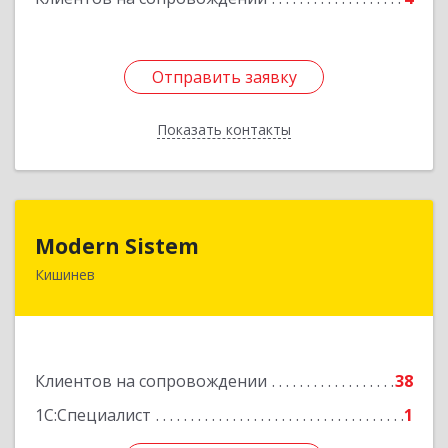
Отправить заявку
Отправить заявку
Показать контакты
Назад
Modern Sistem
Modern Sistem
Кишинев
МОЛДОВА, РЕСПУБЛИКА , MD-2004, г. Кишинев,
ул. Бульвар Дмитрий Кантемир, 1, (завод
Топаз, офис 1502)
Подробнее
Клиентов на сопровождении
38
1С:Специалист
1