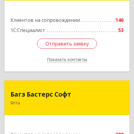
Подробнее
Клиентов на сопровождении
146
1С:Специалист
53
Отправить заявку
Отправить заявку
Показать контакты
Назад
Багз Бастерс Софт
Багз Бастерс Софт
Ялта
298603, Крым Респ, Ялта г, Свердлова ул, дом №
34
Подробнее