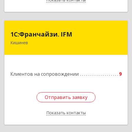
1С:Франчайзи. IFM
1С:Франчайзи. IFM
Кишинев
MD-2020, Молдова, Кишинев, пер.
Студенцилор, 16/3, оф.7
Подробнее
Клиентов на сопровождении
9
Отправить заявку
Отправить заявку
Показать контакты
Назад