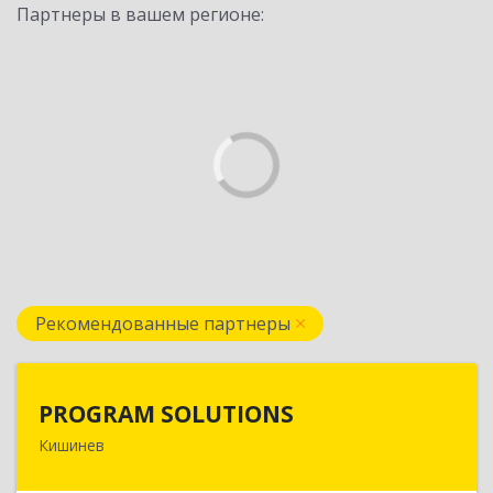
Партнеры в вашем регионе:
Рекомендованные партнеры
PROGRAM SOLUTIONS
PROGRAM SOLUTIONS
Кишинев
МОЛДОВА, РЕСПУБЛИКА , МД2038, г. Кишинев,
ул. Н.Зелински 31, оф.44