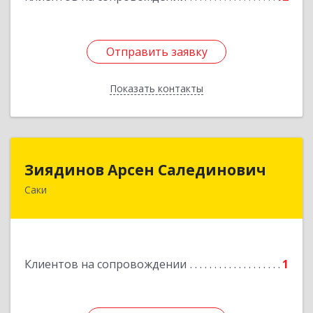
Отправить заявку
Отправить заявку
Показать контакты
Назад
Зиядинов Арсен Салединович
Зиядинов Арсен Салединович
Саки
г.Саки, Интернациональная, 5/2, кв.1
Подробнее
Клиентов на сопровождении
1