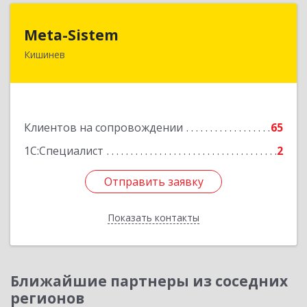
Meta-Sistem
Meta-Sistem
Кишинев
Республика Молдова, MD-2060, Республика
Молдова, г. Кишинев, ул. Куза-Водэ, 44.
Подробнее
Клиентов на сопровождении
65
1С:Специалист
2
Отправить заявку
Отправить заявку
Показать контакты
Назад
Ближайшие партнеры из соседних
регионов