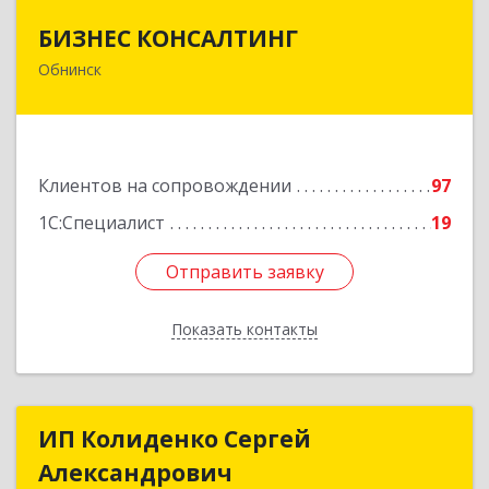
БИЗНЕС КОНСАЛТИНГ
БИЗНЕС КОНСАЛТИНГ
Обнинск
249032, Калужская обл, Обнинск г, Курчатова ул,
дом № 27/2, пом.281
Подробнее
Клиентов на сопровождении
97
1С:Специалист
19
Отправить заявку
Отправить заявку
Показать контакты
Назад
ИП Колиденко Сергей
ИП Колиденко Сергей
Александрович
Александрович