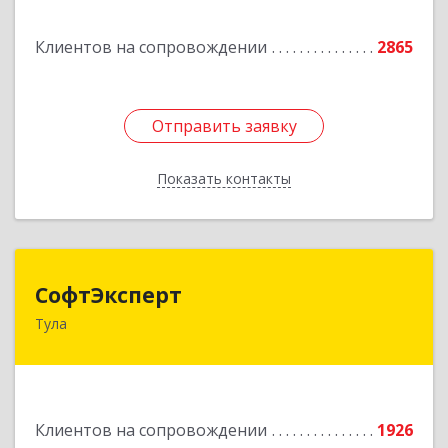
Подробнее
Клиентов на сопровождении
2865
Отправить заявку
Отправить заявку
Показать контакты
Назад
СофтЭксперт
СофтЭксперт
Тула
300013, Тульская обл, Тула г, Болдина ул, дом №
41А, пом.47, оф.1-4
Подробнее
Клиентов на сопровождении
1926