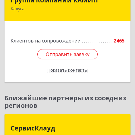
Калуга
248023, Калужская обл, Калуга г, Теренинский
пер, дом № 6, оф.403
Подробнее
Клиентов на сопровождении
2465
Отправить заявку
Отправить заявку
Показать контакты
Назад
Ближайшие партнеры из соседних
регионов
СервисКлауд
СервисКлауд