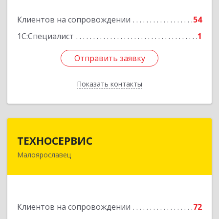
Подробнее
Клиентов на сопровождении
54
1С:Специалист
1
Отправить заявку
Отправить заявку
Показать контакты
Назад
ТЕХНОСЕРВИС
ТЕХНОСЕРВИС
Малоярославец
249094, Калужская обл, Малоярославецкий р-н,
Малоярославец г, Зеленая ул, дом № 2а
Подробнее
Клиентов на сопровождении
72