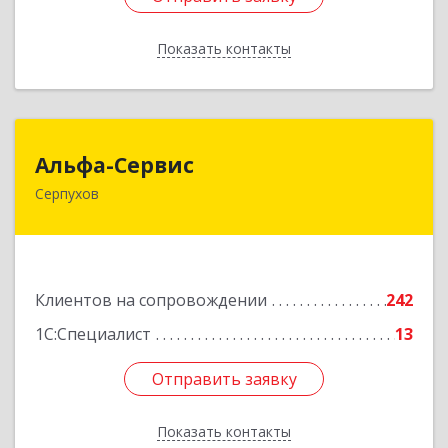
Показать контакты
Назад
Альфа-Сервис
Альфа-Сервис
Серпухов
142200, Московская обл, Серпухов г,
Красноармейская ул, дом № 35/60
Подробнее
Клиентов на сопровождении
242
1С:Специалист
13
Отправить заявку
Отправить заявку
Показать контакты
Назад