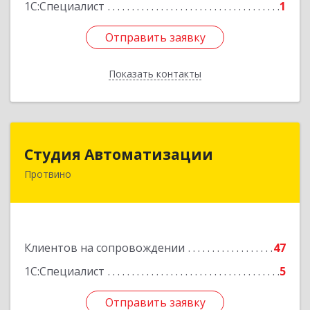
1С:Специалист
1
Отправить заявку
Отправить заявку
Показать контакты
Назад
Студия Автоматизации
Студия Автоматизации
Протвино
142281, Московская обл, Протвино г, Ленина
ул, дом № 39, оф.8
Подробнее
Клиентов на сопровождении
47
1С:Специалист
5
Отправить заявку
Отправить заявку