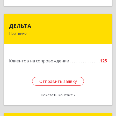
ДЕЛЬТА
ДЕЛЬТА
Протвино
142281, Московская обл, Протвино г,
Кременковское ш, дом № 9А
Подробнее
Клиентов на сопровождении
125
Отправить заявку
Отправить заявку
Показать контакты
Назад