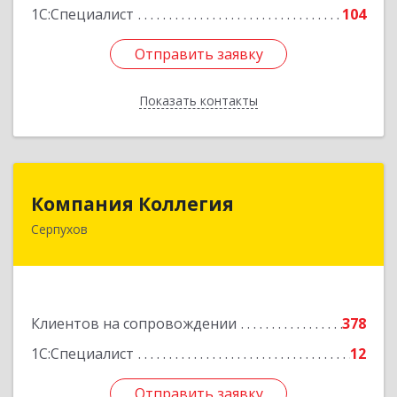
1С:Специалист
104
Отправить заявку
Отправить заявку
Показать контакты
Назад
Компания Коллегия
Компания Коллегия
Серпухов
142211, Московская обл, Серпухов г, Оборонная
ул, дом № 19
Подробнее
Клиентов на сопровождении
378
1С:Специалист
12
Отправить заявку
Отправить заявку