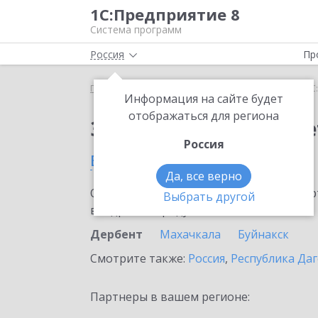
1С:Предприятие 8
Система программ
Россия
Пр
Главная
Сервисы ИТС
1С:ФинОтчетность
1С
Информация на сайте будет
отображаться для региона
Заказать 1С:ФинОтче
Россия
в Дербенте
Да, все верно
Ознакомьтесь с информационными карт
Выбрать другой
внедрение продукта.
Дербент
Махачкала
Буйнакск
Смотрите также:
Россия
,
Республика Даг
Партнеры в вашем регионе: