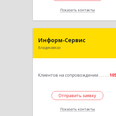
Показать контакты
Назад
Информ-Серви
Информ-Сервис
Владикавказ
362020, Северная Осетия - Алани
Респ, Владикавказ г, Островского ул
дом № 12, пом.
Подробне
Клиентов на сопровождении
10
Отправить заявку
Отправить заявку
Показать контакты
Назад