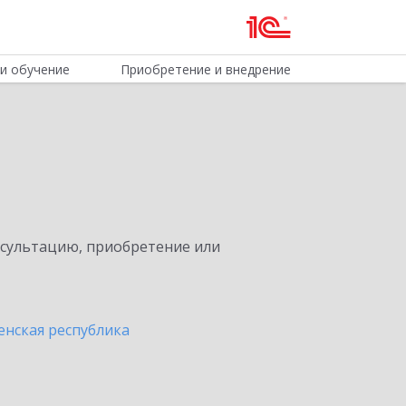
и обучение
Приобретение и внедрение
нсультацию, приобретение или
енская республика