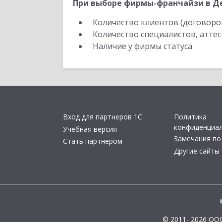
При выборе фирмы-франчайзи в Де
Количество клиентов (договоро
Количество специалистов, атте
Наличие у фирмы статуса
Вход для партнеров 1С
Политика
конфиденциа
Учебная версия
Замечания по
Стать партнером
Другие сайты
© 2011- 2026 ОО