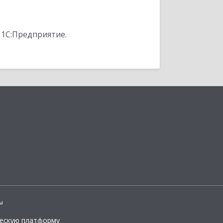
 1С:Предприятие.
ы
ческую платформу