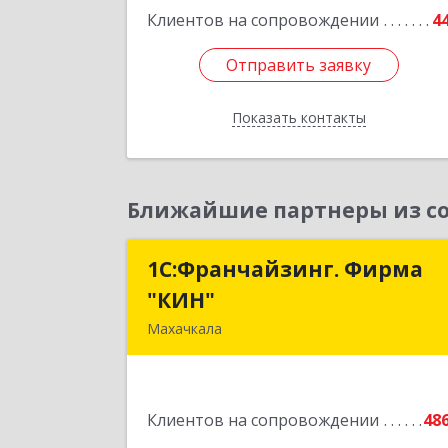
Подробне
Клиентов на сопровождении
4
Отправить заявку
Отправить заявку
Показать контакты
Назад
Ближайшие партнеры из со
1С:Франчайзинг. Фирма
1С:Франчайзинг. Фирм
"КИН"
"КИН
Махачкала
367030, Дагестан Респ, Махачкала г
И.Казака ул, дом № 3
Клиентов на сопровождении
48
Подробне