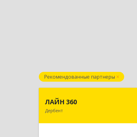
Рекомендованные партнеры
ЛАЙН 36
ЛАЙН 360
Дербент
368600, Дагестан Респ, Дербент г
Ю.Гагарина ул, домовладение № 14
пом.