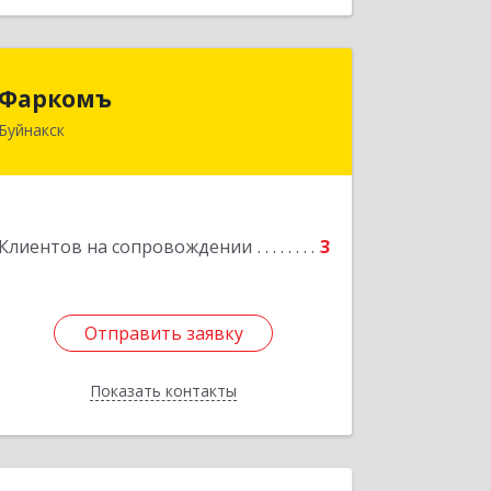
Фаркомъ
Фаркомъ
Буйнакск
Подробнее
Клиентов на сопровождении
3
Отправить заявку
Отправить заявку
Показать контакты
Назад