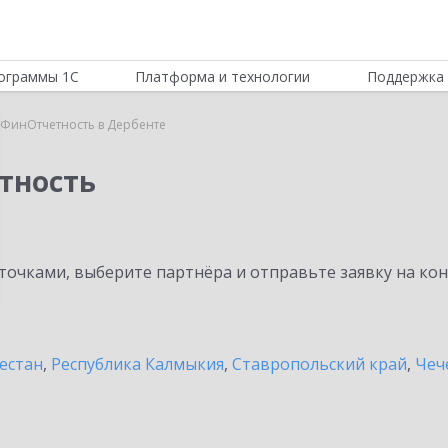
ограммы 1С
Платформа и технологии
Поддержка 
:ФинОтчетность в Дербенте
тность
очками, выберите партнёра и отправьте заявку на ко
естан
,
Республика Калмыкия
,
Ставропольский край
,
Чеч