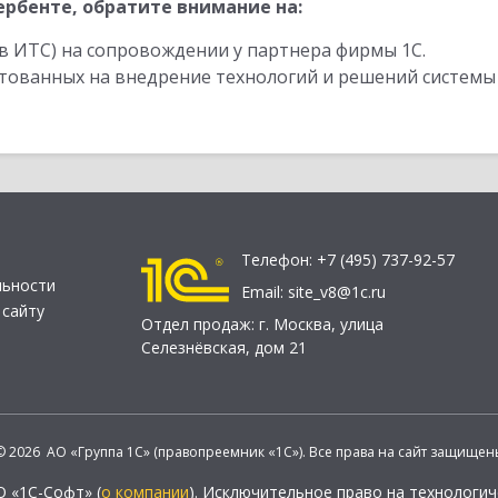
рбенте, обратите внимание на:
в ИТС) на сопровождении у партнера фирмы 1С.
стованных на внедрение технологий и решений системы
Телефон:
+7 (495) 737-92-57
льности
Email:
site_v8@1c.ru
 сайту
Отдел продаж:
г. Москва
,
улица
Селезнёвская, дом 21
© 2026 АО «Группа 1С» (правопреемник «1С»). Все права на сайт защищен
О «1С-Софт» (
о компании
). Исключительное право на технологи