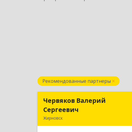
Рекомендованные партнеры
Червяков Валерий
Червяков Валери
Сергеевич
Сергееви
Жирновск
403 791, 403791, Волгоградская обл
Жирновский р-н, Жирновск г