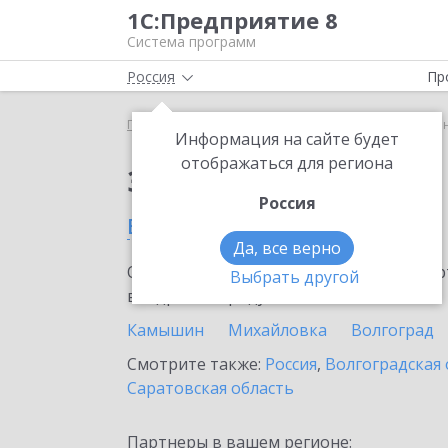
1С:Предприятие 8
Система программ
Россия
Пр
Главная
Сервисы ИТС
1С-ЭПД
1С-ЭПД в Жир
Информация на сайте будет
отображаться для региона
Заказать 1С-ЭПД
Россия
в Жирновске
Да, все верно
Ознакомьтесь с информационными карт
Выбрать другой
внедрение продукта.
Камышин
Михайловка
Волгоград
Смотрите также:
Россия
,
Волгоградская 
Саратовская область
Партнеры в вашем регионе: