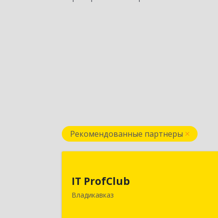
Рекомендованные партнеры
IT ProfClu
IT ProfClub
362045, Северная Осетия - Алани
Владикавказ
Респ, Владикавказ г, Международна
ул, дом № 2 "А", этаж 5, каб.50