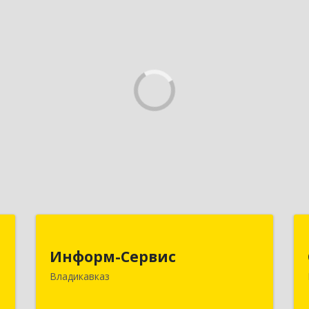
b
Информ-Сервис
Информ-Сервис
я
362020, Северная Осетия - Алания
Владикавказ
я
Респ, Владикавказ г, Островского ул,
7
дом № 12, пом.3