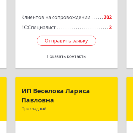
3
Подробнее
1
Клиентов на сопровождении
202
е
1
1С:Специалист
2
Отправить заявку
Отправить заявку
Показать контакты
Назад
й
ИП Веселова Лариса
ИП Веселова Лариса
ч
Павловна
Павловна
Прохладный
я
361045, Кабардино-Балкарская Респ,
1
Прохладный г, Добровольская ул, дом
№ 31
е