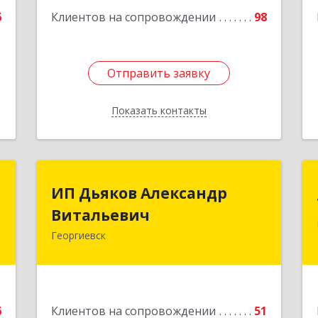
Подробнее
6
Клиентов на сопровождении
98
Отправить заявку
Отправить заявку
Показать контакты
Назад
Т
ИП Дьяков Александр
ИП Дьяков Александр
Витальевич
Витальевич
,
я
Георгиевск
1
Подробнее
е
6
Клиентов на сопровождении
51