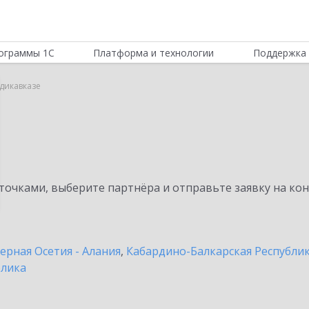
ограммы 1С
Платформа и технологии
Поддержка 
дикавказе
очками, выберите партнёра и отправьте заявку на ко
ерная Осетия - Алания
,
Кабардино-Балкарская Республи
блика