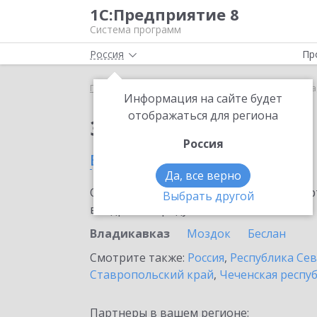
1С:Предприятие 8
Система программ
Россия
Пр
Главная
Сервисы ИТС
1С-ЭПД
1С-ЭПД во Вла
Информация на сайте будет
отображаться для региона
Заказать 1С-ЭПД
Россия
во Владикавказе
Да, все верно
Ознакомьтесь с информационными карт
Выбрать другой
внедрение продукта.
Владикавказ
Моздок
Беслан
Смотрите также:
Россия
,
Республика Сев
Ставропольский край
,
Чеченская респу
Партнеры в вашем регионе: