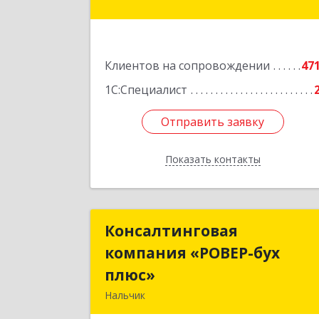
Подробне
Клиентов на сопровождении
47
1С:Специалист
Отправить заявку
Отправить заявку
Показать контакты
Назад
Консалтинговая
Консалтингова
компания «РОВЕР-бух
компания «РОВЕР-бу
плюс»
плюс
Нальчик
360004, Кабардино-Балкарская Респ