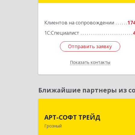
Подробне
Клиентов на сопровождении
17
1С:Специалист
Отправить заявку
Отправить заявку
Показать контакты
Назад
Ближайшие партнеры из со
АРТ-СОФТ ТРЕЙ
АРТ-СОФТ ТРЕЙД
364013, Чеченская Респ, Грозный г
Грозный
Полярников ул, дом № 36