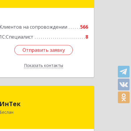
Подробнее
Клиентов на сопровождении
566
1С:Специалист
8
Отправить заявку
Отправить заявку
Показать контакты
Назад
ИнТек
ИнТек
363000, Северная Осетия - Алания
Беслан
Респ, Правобережный, Беслан г,
Комсомольская ул, дом № 69