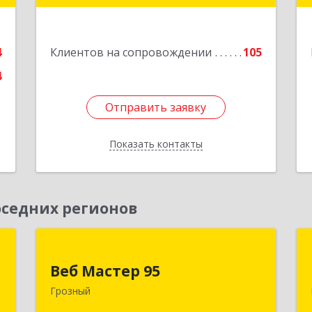
е
Подробнее
4
Клиентов на сопровождении
105
4
Отправить заявку
Отправить заявку
Показать контакты
Назад
седних регионов
Д
Веб Мастер 95
Веб Мастер 95
,
364050, Чеченская Респ, Грозный г,
Грозный
А
Им Гайрбекова Муслима