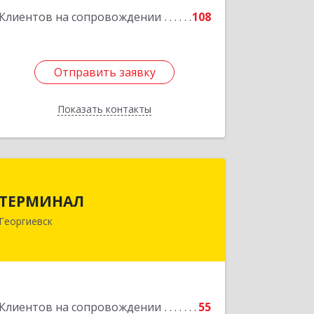
Клиентов на сопровождении
108
Отправить заявку
Отправить заявку
Показать контакты
Назад
ТЕРМИНАЛ
ТЕРМИНАЛ
357820, Ставропольский край,
Георгиевск
Георгиевск г, Калинина ул, дом № 109
Подробнее
Клиентов на сопровождении
55