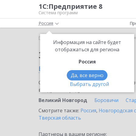
1С:Предприятие 8
Система программ
Россия
Пр
Главная
Сервисы ИТС
1С-ЭПД
1С-ЭПД в Вел
Информация на сайте будет
отображаться для региона
Заказать 1С-ЭПД
Россия
в Великом Новгороде
Да, все верно
Ознакомьтесь с информационными карт
Выбрать другой
внедрение продукта.
Великий Новгород
Боровичи
Стар
Смотрите также:
Россия
,
Новгородская 
Тверская область
Партнеры в вашем регионе: