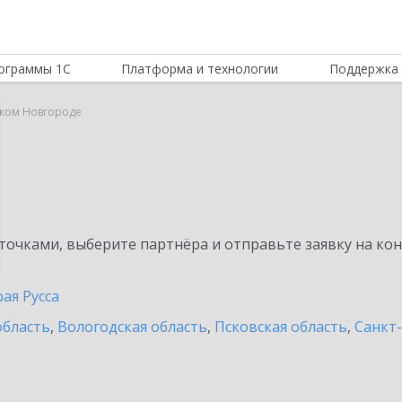
ограммы 1С
Платформа и технологии
Поддержка 
иком Новгороде
очками, выберите партнёра и отправьте заявку на ко
ая Русса
область
,
Вологодская область
,
Псковская область
,
Санкт-