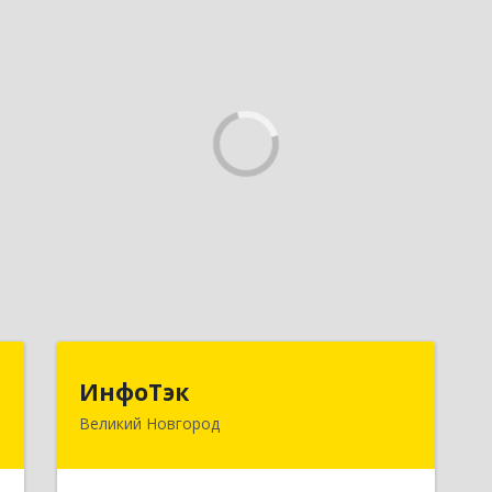
"
ИнфоТэк
ИнфоТэк
Великий Новгород
й
173003, Новгородская обл, Великий
-
Новгород г, Великая ул, дом № 22
7