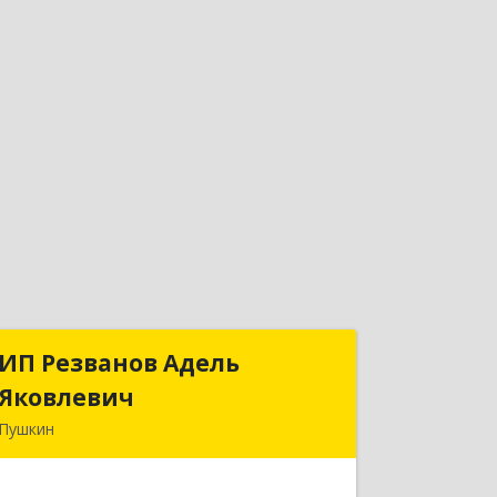
ИП Резванов Адель
ИП Резванов Адель
Яковлевич
Яковлевич
Пушкин
196602, Санкт-Петербург г, Пушкин г,
Красной Звезды ул, дом № 17/9,