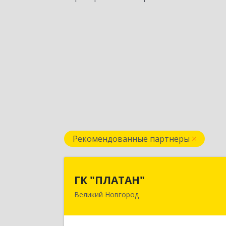
Рекомендованные партнеры
ГК "ПЛАТАН
ГК "ПЛАТАН"
Великий Новгород
173003, Новгородская обл, Велики
Новгород г, Большая Санкт
Петербургская ул, дом № 80, оф.1