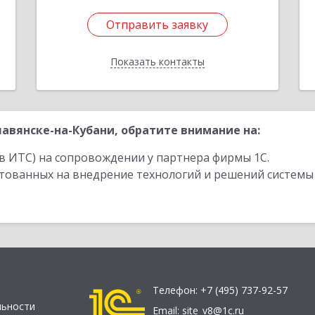
Отправить заявку
Отправить заявку
Показать контакты
Назад
авянске-на-Кубани, обратите внимание на:
в ИТС) на сопровождении у партнера фирмы 1С.
стованных на внедрение технологий и решений системы
Телефон:
+7 (495) 737-92-57
льности
Email:
site_v8@1c.ru