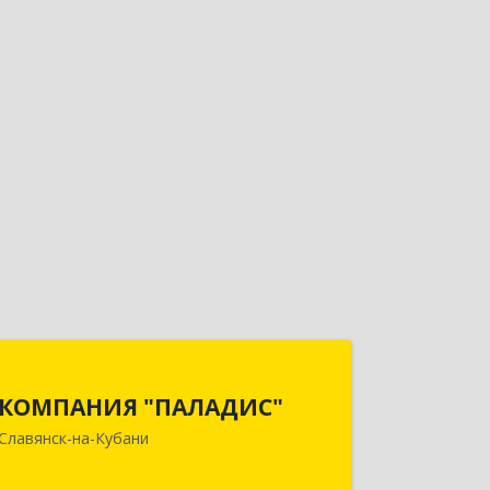
КОМПАНИЯ "ПАЛАДИС"
КОМПАНИЯ "ПАЛАДИС"
353560, Краснодарский край,
Славянск-на-Кубани
Славянский р-н, Славянск-на-Кубани
г, Краснофлотская ул, дом № 19, оф.1