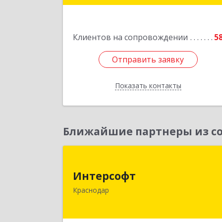
Подробне
Клиентов на сопровождении
5
Отправить заявку
Отправить заявку
Показать контакты
Назад
Ближайшие партнеры из со
Интерсоф
Интерсофт
350020, Краснодарский край
Краснодар
Краснодар г, Рашпилевская ул, дом 
179/1, оф.61