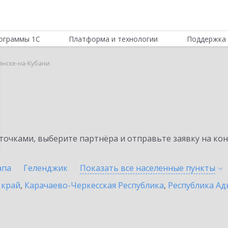
ограммы 1С
Платформа и технологии
Поддержка 
янске-на-Кубани
очками, выберите партнёра и отправьте заявку на ко
апа
Геленджик
Показать все населенные
пункты
 край
,
Карачаево-Черкесская Республика
,
Республика Ад