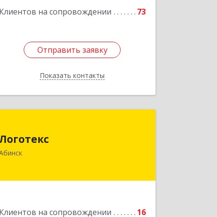
Клиентов на сопровождении
73
Отправить заявку
Отправить заявку
Показать контакты
Назад
Логотекс
Логотекс
353320, Краснодарский край,
Абинск
Абинский р-н, Абинск г, Парижской
Коммуны ул, дом № 16, этаж 3, оф.301
Подробнее
Клиентов на сопровождении
16