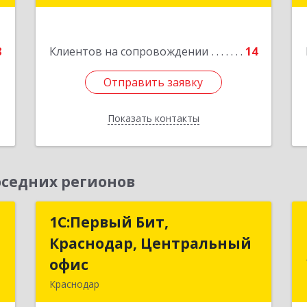
е
Подробнее
8
Клиентов на сопровождении
14
Отправить заявку
Отправить заявку
Показать контакты
Назад
седних регионов
т
1С:Первый Бит,
1С:Первый Бит,
Краснодар, Центральный
Краснодар, Центральный
,
офис
офис
№
Краснодар
8
350051, Краснодарский край,