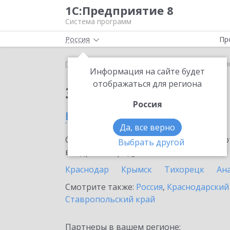
1С:Предприятие 8
Система программ
Россия
Пр
Главная
Сервисы ИТС
1С-ЭПД
1С-ЭПД в Слав
Информация на сайте будет
отображаться для региона
Заказать 1С-ЭПД
Россия
в Славянске-на-Кубани
Да, все верно
Ознакомьтесь с информационными карт
Выбрать другой
внедрение продукта.
Краснодар
Крымск
Тихорецк
Ан
Смотрите также:
Россия
,
Краснодарский
Ставропольский край
Партнеры в вашем регионе: