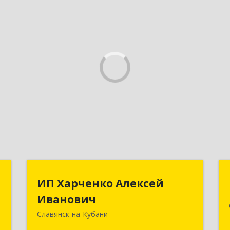
Р
ИП Харченко Алексей
ИП Харченко Алексей
Иванович
Иванович
,
и
Славянск-на-Кубани
353 579, Краснодарский край,
2
ст.Петровская, ул.Кирпичная д.32