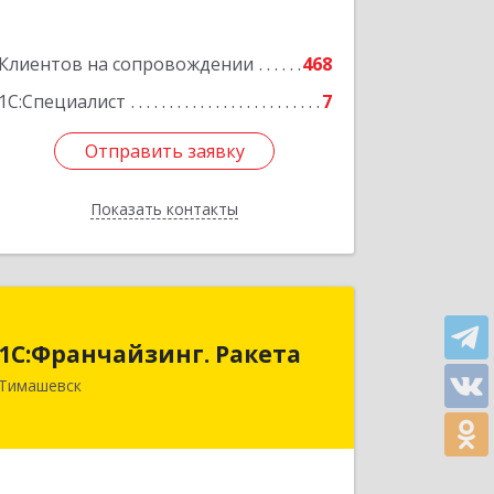
Подробнее
Клиентов на сопровождении
468
1С:Специалист
7
Отправить заявку
Отправить заявку
Показать контакты
Назад
1С:Франчайзинг. Ракета
1С:Франчайзинг. Ракета
Краснодарский край, Тимашевский р-
Тимашевск
н, Медведовская ст-ца, Чайковского
ул, дом № 69
Подробнее