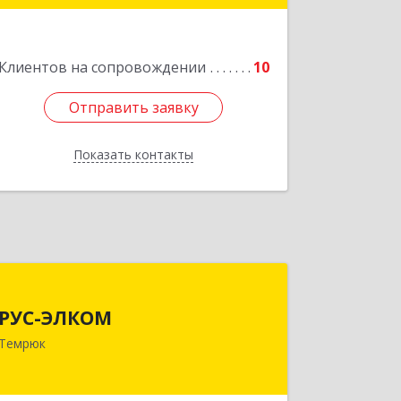
Подробнее
Клиентов на сопровождении
10
Отправить заявку
Отправить заявку
Показать контакты
Назад
РУС-ЭЛКОМ
РУС-ЭЛКОМ
353500, Краснодарский край,
Темрюк
Темрюкский р-н, Темрюк г, Ленина
ул, дом № 104