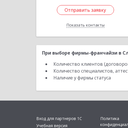
Отправить заявку
Отправить заявку
Показать контакты
Назад
При выборе фирмы-франчайзи в Сл
Количество клиентов (договоро
Количество специалистов, атте
Наличие у фирмы статуса
Вход для партнеров 1С
Политика
конфиденциа
Учебная версия