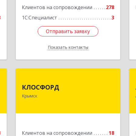
Подробнее
1
Клиентов на сопровождении
278
3
1С:Специалист
3
Отправить заявку
Отправить заявку
Показать контакты
Назад
С
КЛОСФОРД
КЛОСФОРД
й
353380, Краснодарский край,
Крымск
3
Крымский р-н, Крымск г, Карла
Либкнехта ул, дом № 36Б, оф.2
е
Подробнее
3
Клиентов на сопровождении
18