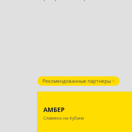
Рекомендованные партнеры
АМБЕ
АМБЕР
353562, Краснодарский край
Славянск-на-Кубани
Славянский р-н, Славянск-на-Кубан
г, Крупской ул, дом № 1