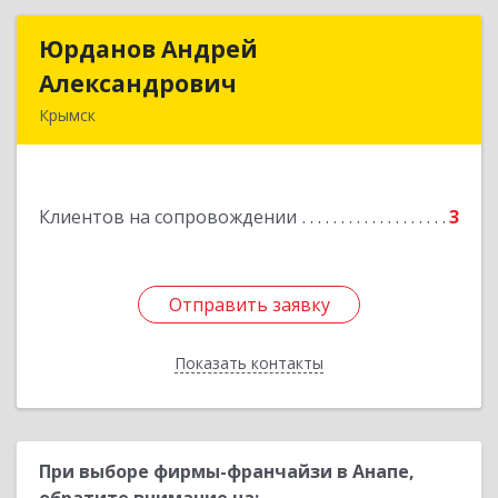
Юрданов Андрей
Юрданов Андрей
Александрович
Александрович
Крымск
353384 Краснодарский край г. Крымск ул.
Юбилейная 8
Клиентов на сопровождении
3
Подробнее
Отправить заявку
Отправить заявку
Показать контакты
Назад
При выборе фирмы-франчайзи в Анапе,