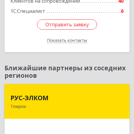
Клиентов на сопровождении
40
1С:Специалист
6
Отправить заявку
Отправить заявку
Показать контакты
Назад
Ближайшие партнеры из соседних
регионов
РУС-ЭЛКОМ
РУС-ЭЛКОМ
Темрюк
353500, Краснодарский край, Темрюкский р-н,
Темрюк г, Ленина ул, дом № 104
Подробнее