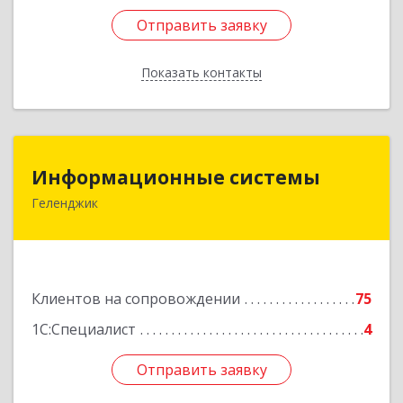
Отправить заявку
Отправить заявку
Показать контакты
Назад
Информационные системы
Информационные системы
Геленджик
353475, Краснодарский край, Геленджик г,
Нахимова ул, дом № 2
Подробнее
Клиентов на сопровождении
75
1С:Специалист
4
Отправить заявку
Отправить заявку