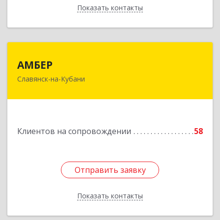
Показать контакты
Назад
АМБЕР
АМБЕР
Славянск-на-Кубани
353562, Краснодарский край, Славянский р-н,
Славянск-на-Кубани г, Крупской ул, дом № 12
Подробнее
Клиентов на сопровождении
58
Отправить заявку
Отправить заявку
Показать контакты
Назад