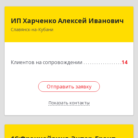
ИП Харченко Алексей Иванович
ИП Харченко Алексей Иванович
Славянск-на-Кубани
353 579, Краснодарский край, ст.Петровская,
ул.Кирпичная д.32
Подробнее
Клиентов на сопровождении
14
Отправить заявку
Отправить заявку
Показать контакты
Назад
1С:Франчайзинг. Энтер-Грант