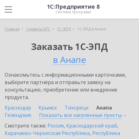
1С:Предприятие 8
Система программ
Главная
Сервисы ИТС
1С-ЭПД
1С-ЭПД в Анапе
Заказать 1С-ЭПД
в Анапе
Ознакомьтесь с информационными карточками,
выберите партнёра и отправьте заявку на
консультацию, приобретение или внедрение
продукта.
Краснодар
Крымск
Тихорецк
Анапа
Геленджик
Показать все населенные
пункты
Смотрите также:
Россия
,
Краснодарский край
,
Карачаево-Черкесская Республика
,
Республика