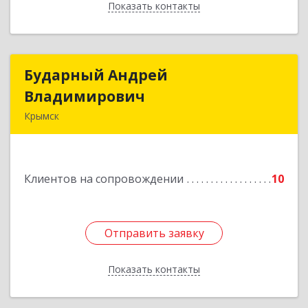
Показать контакты
Назад
Бударный Андрей
Бударный Андрей
Владимирович
Владимирович
Крымск
353389, Краснодарский край, Крымск г,
Революционная ул, дом № 47
Клиентов на сопровождении
10
Подробнее
Отправить заявку
Отправить заявку
Показать контакты
Назад