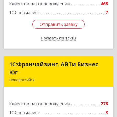
Клиентов на сопровождении
468
1С:Специалист
7
Отправить заявку
Отправить заявку
Показать контакты
Назад
1С:Франчайзинг. АйТи Бизнес
1С:Франчайзинг. АйТи Бизнес
Юг
Юг
Новороссийск
353907, Краснодарский край, Новороссийск г,
Видова ул, дом № 65, оф.2
Клиентов на сопровождении
278
Подробнее
1С:Специалист
3