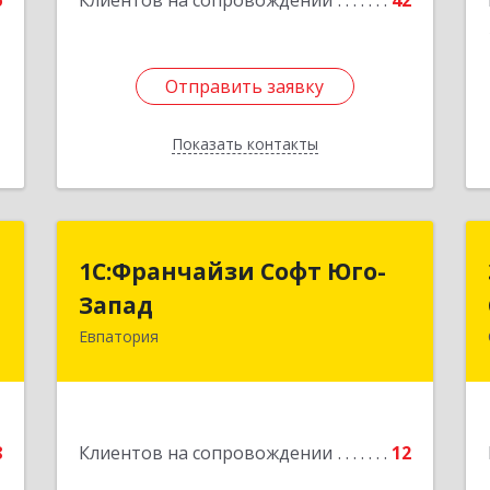
6
Клиентов на сопровождении
42
Отправить заявку
Отправить заявку
Показать контакты
Назад
"
1С:Франчайзи Софт Юго-
1С:Франчайзи Софт Юго-
Запад
Запад
а
0
Евпатория
297407, Крым Респ, Евпатория г,
Победы пр-кт, дом № 13, кв.45
е
Подробнее
8
Клиентов на сопровождении
12