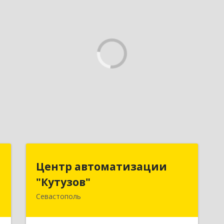
ь
Центр автоматизации
Центр автоматизации
"Кутузов"
"Кутузов"
,
8
Севастополь
299011, Севастополь г, Генерала
Петрова ул, дом № 20, корпус 1, оф.1
е