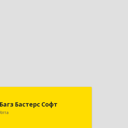
Багз Бастерс Софт
Багз Бастерс Софт
298603, Крым Респ, Ялта г, Свердлова
Ялта
ул, дом № 34