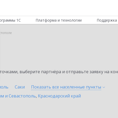
ограммы 1С
Платформа и технологии
Поддержка 
стополе
очками, выберите партнёра и отправьте заявку на ко
поль
Саки
Показать все населенные
пункты
ым и Севастополь
,
Краснодарский край