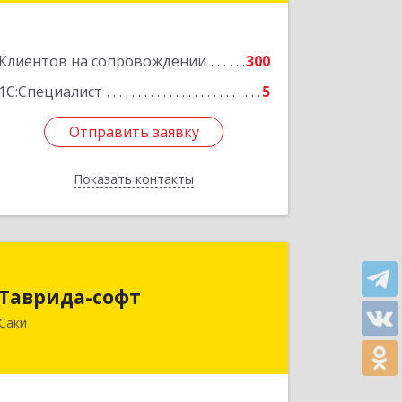
Подробнее
Клиентов на сопровождении
300
1С:Специалист
5
Отправить заявку
Отправить заявку
Показать контакты
Назад
Таврида-софт
Таврида-софт
296574, Крым Респ, м.р-н Сакский с.п.
Саки
Новофедоровское, Новофедоровка
пгт, 30 Авиаполка ул, дом № 10
Подробнее