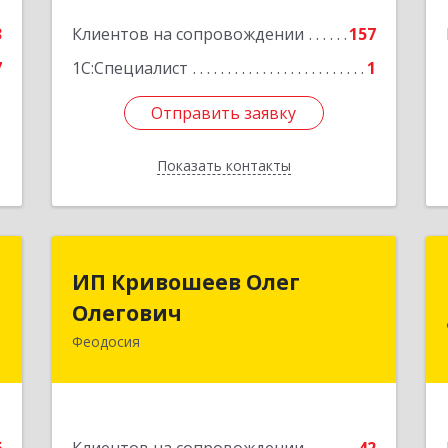
3
Клиентов на сопровождении
157
7
1С:Специалист
1
Отправить заявку
Отправить заявку
Показать контакты
Назад
П
ИП Кривошеев Олег
ИП Кривошеев Олег
а
Олегович
Олегович
)
Феодосия
Подробнее
4
е