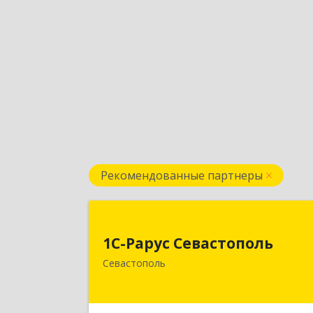
Рекомендованные партнеры
1С-Рарус Севастопол
1С-Рарус Севастополь
299011, Севастополь г, Кулакова ул
Севастополь
дом № 5
Подробне