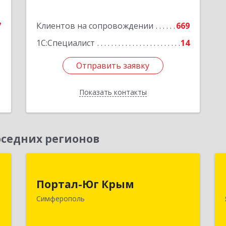
Подробнее
7
Клиентов на сопровождении
669
1С:Специалист
14
Отправить заявку
Отправить заявку
Показать контакты
Назад
седних регионов
м
Портал-Юг Крым
Портал-Юг Крым
,
295015, Крым Респ, Симферополь г,
Симферополь
2
Козлова ул, дом № 27