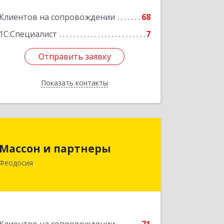
Клиентов на сопровождении
68
1С:Специалист
7
Отправить заявку
Отправить заявку
Показать контакты
Назад
Массон и партнеры
Массон и партнеры
298112, Крым Респ, Феодосия г,
Феодосия
Крымская ул, дом № 31
Подробнее