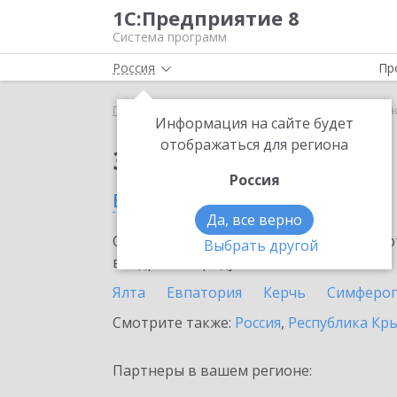
1С:Предприятие 8
Система программ
Россия
Пр
Главная
Сервисы ИТС
1С-ЭПД
1С-ЭПД в Сева
Информация на сайте будет
отображаться для региона
Заказать 1С-ЭПД
Россия
в Севастополе
Да, все верно
Ознакомьтесь с информационными карт
Выбрать другой
внедрение продукта.
Ялта
Евпатория
Керчь
Симферо
Смотрите также:
Россия
,
Республика Кр
Партнеры в вашем регионе: