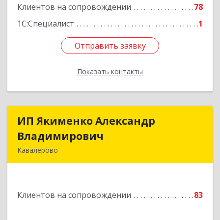
Клиентов на сопровождении
78
Подробнее
1С:Специалист
1
Отправить заявку
Отправить заявку
Показать контакты
Назад
ИП Якименко Александр
ИП Якименко Александр
Владимирович
Владимирович
Кавалерово
692400, Приморский край, Кавалеровский р-н,
Горнореченский пгт, Октябрьская ул, дом № 5
Клиентов на сопровождении
83
Подробнее