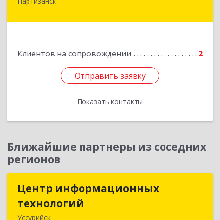
Партизанск
692922, Приморский край, г. Находка, ул.
Пограничная, 30-18
Подробнее
Клиентов на сопровождении
2
Отправить заявку
Отправить заявку
Показать контакты
Назад
Ближайшие партнеры из соседних
регионов
Центр информационных
Центр информационных
технологий
технологий
Уссурийск