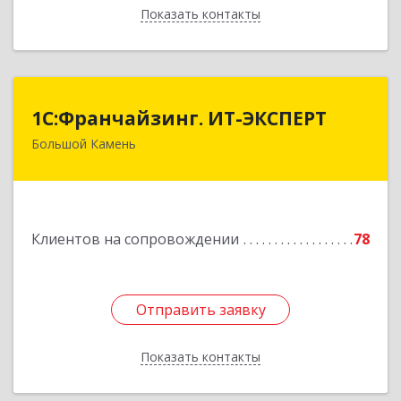
Показать контакты
Назад
1С:Франчайзинг. ИТ-ЭКСПЕРТ
1С:Франчайзинг. ИТ-ЭКСПЕРТ
Большой Камень
692806, Приморский край, Большой Камень г,
Карла Маркса ул, дом № 57, этаж 3
Подробнее
Клиентов на сопровождении
78
Отправить заявку
Отправить заявку
Показать контакты
Назад