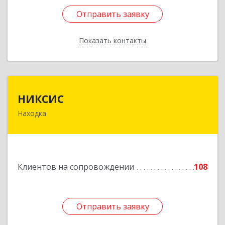
Отправить заявку
Отправить заявку
Показать контакты
Назад
НИКСИС
НИКСИС
Находка
692903, Приморский край, Находка г,
Находкинский пр-кт, дом № 84, кв.73А
Подробнее
Клиентов на сопровождении
108
Отправить заявку
Отправить заявку