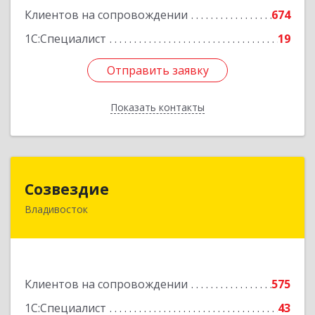
Клиентов на сопровождении
674
1С:Специалист
19
Отправить заявку
Отправить заявку
Показать контакты
Назад
Созвездие
Созвездие
Владивосток
690069, Приморский край, Владивосток г,
Тухачевского ул, дом № 62, кв.94
Подробнее
Клиентов на сопровождении
575
1С:Специалист
43