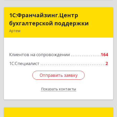
1С:Франчайзинг.Центр
1С:Франчайзинг.Центр
бухгалтерской поддержки
бухгалтерской поддержки
Артем
692760, Приморский край, Артем г, Фрунзе ул,
дом № 54А, каб.21
Клиентов на сопровождении
164
Подробнее
1С:Специалист
2
Отправить заявку
Отправить заявку
Показать контакты
Назад
Вертикаль