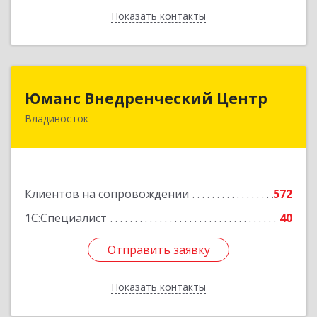
Показать контакты
Назад
Юманс Внедренческий Центр
Юманс Внедренческий Центр
Владивосток
690014, Приморский край, Владивосток г,
Некрасовская ул, дом № 48а
Подробнее
Клиентов на сопровождении
572
1С:Специалист
40
Отправить заявку
Отправить заявку
Показать контакты
Назад