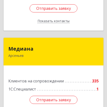
Отправить заявку
Отправить заявку
Показать контакты
Назад
Медиана
Медиана
Арсеньев
692330, Приморский край, Арсеньев г,
Ломоносова ул, дом № 24, кв.1
Подробнее
Клиентов на сопровождении
335
1С:Специалист
1
Отправить заявку
Отправить заявку