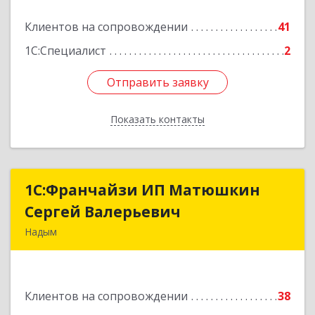
Подробнее
Клиентов на сопровождении
41
1С:Специалист
2
Отправить заявку
Отправить заявку
Показать контакты
Назад
1С:Франчайзи ИП Матюшкин
1С:Франчайзи ИП Матюшкин
Сергей Валерьевич
Сергей Валерьевич
Надым
629730, Ямало-Ненецкий АО, Надым г, ул.
Зверева, дом № 47, кв.28
Клиентов на сопровождении
38
Подробнее