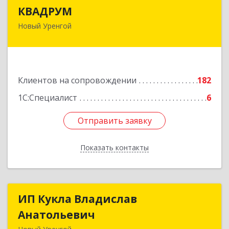
КВАДРУМ
КВАДРУМ
Новый Уренгой
629309, Ямало-Ненецкий АО, Новый Уренгой г,
Северное Кольцо ул, дом № 14
Подробнее
Клиентов на сопровождении
182
1С:Специалист
6
Отправить заявку
Отправить заявку
Показать контакты
Назад
ИП Кукла Владислав
ИП Кукла Владислав
Анатольевич
Анатольевич