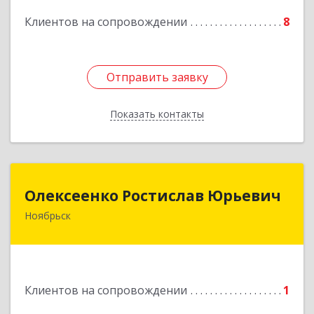
Клиентов на сопровождении
8
Подробнее
Отправить заявку
Отправить заявку
Показать контакты
Назад
Олексеенко Ростислав Юрьевич
Олексеенко Ростислав Юрьевич
Ноябрьск
629804, Ямало-Ненецкий АО, Ноябрьск г,
УТАДС п, дом № 84, кв.2
Подробнее
Клиентов на сопровождении
1