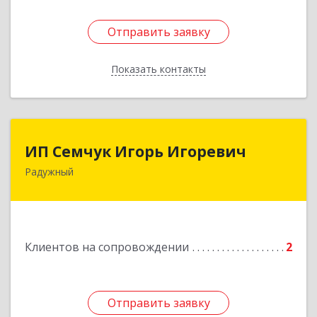
Отправить заявку
Отправить заявку
Показать контакты
Назад
ИП Семчук Игорь Игоревич
ИП Семчук Игорь Игоревич
Радужный
628464, ХМАО-Югра, г. Радужный, 1 мкн.,
строение 43
Подробнее
Клиентов на сопровождении
2
Отправить заявку
Отправить заявку