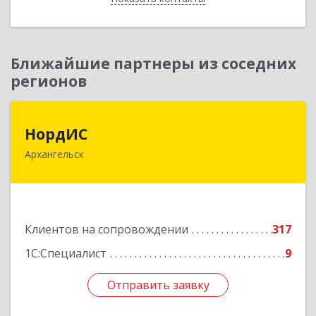
Ближайшие партнеры из соседних
регионов
НордИС
НордИС
Архангельск
163071, Архангельская обл, Архангельск г,
Гайдара ул, дом № 55, оф.18
Подробнее
Клиентов на сопровождении
317
1С:Специалист
9
Отправить заявку
Отправить заявку