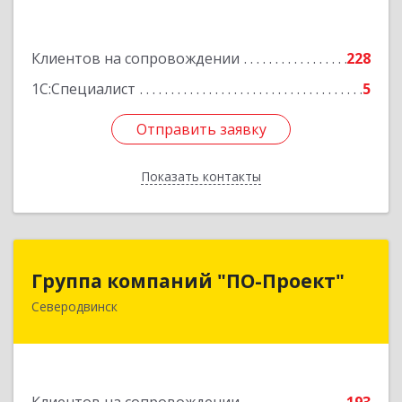
оф.13
Подробнее
Клиентов на сопровождении
228
1С:Специалист
5
Отправить заявку
Отправить заявку
Показать контакты
Назад
Группа компаний "ПО-Проект"
Группа компаний "ПО-Проект"
Северодвинск
164500, Архангельская обл, Северодвинск г,
Бойчука ул, дом № 3, оф.401
Подробнее