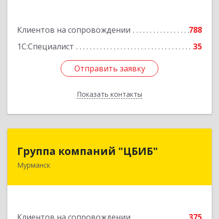
Подробнее
Клиентов на сопровождении
788
1С:Специалист
35
Отправить заявку
Отправить заявку
Показать контакты
Назад
Группа компаний "ЦБИБ"
Группа компаний "ЦБИБ"
Мурманск
183010, Мурманская обл, Мурманск г, Кирова
пр-кт, дом № 17
Подробнее
Клиентов на сопровождении
375