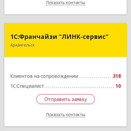
Показать контакты
Назад
1С:Франчайзи "ЛИНК-сервис"
1С:Франчайзи "ЛИНК-сервис"
Архангельск
163000, Архангельская обл, Архангельск г,
Ленина пл., дом № 4, оф.1810 (18 этаж)
Подробнее
Клиентов на сопровождении
318
1С:Специалист
10
Отправить заявку
Отправить заявку
Показать контакты
Назад