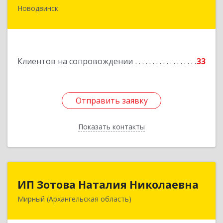
Новодвинск
164902, Архангельская обл, Новодвинск г,
Димитрова ул, дом № 4а
Подробнее
Клиентов на сопровождении
33
Отправить заявку
Отправить заявку
Показать контакты
Назад
ИП Зотова Наталия Николаевна
ИП Зотова Наталия Николаевна
Мирный (Архангельская область)
164170, г.Мирный, Архангельской обл.,
ул.Советская, д.8, кв.80