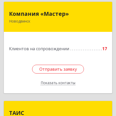
Компания «Мастер»
Компания «Мастер»
Новодвинск
164902, Архангельская обл, Новодвинск г,
Космонавтов ул, дом № 6, пом.1
Подробнее
Клиентов на сопровождении
17
Отправить заявку
Отправить заявку
Показать контакты
Назад
ТАИС
ТАИС