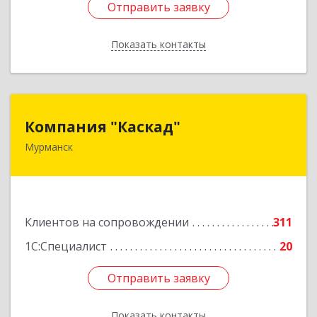
Отправить заявку
Отправить заявку
Показать контакты
Назад
Компания "Каскад"
Компания "Каскад"
Мурманск
183038, Мурманская обл, Мурманск г, Бабикова
проезд, дом № 12, кв.59
Подробнее
Клиентов на сопровождении
311
1С:Специалист
20
Отправить заявку
Отправить заявку
Показать контакты
Назад