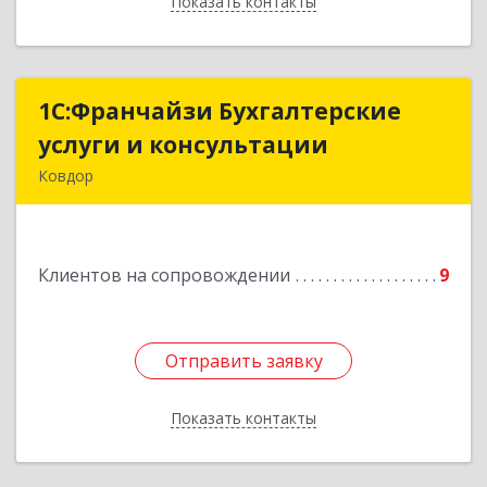
Показать контакты
Назад
1С:Франчайзи Бухгалтерские
1С:Франчайзи Бухгалтерские
услуги и консультации
услуги и консультации
Ковдор
Подробнее
Клиентов на сопровождении
9
Отправить заявку
Отправить заявку
Показать контакты
Назад