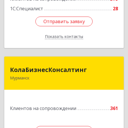
1С:Специалист
28
Отправить заявку
Отправить заявку
Показать контакты
Назад
КолаБизнесКонсалтинг
КолаБизнесКонсалтинг
Мурманск
183074, Мурманская обл, Мурманск г,
Полярный Круг ул, дом № 3
Подробнее
Клиентов на сопровождении
361