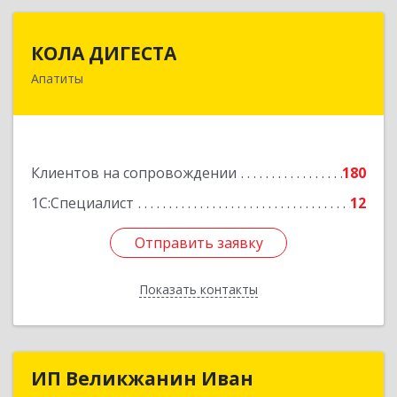
КОЛА ДИГЕСТА
КОЛА ДИГЕСТА
Апатиты
184209, Мурманская обл, Апатиты г,
Космонавтов ул, дом № 17
Подробнее
Клиентов на сопровождении
180
1С:Специалист
12
Отправить заявку
Отправить заявку
Показать контакты
Назад
ИП Великжанин Иван
ИП Великжанин Иван