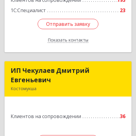
Клиентов на сопровождении
193
1С:Специалист
23
Отправить заявку
Отправить заявку
Показать контакты
Назад
ИП Чекулаев Дмитрий
ИП Чекулаев Дмитрий
Евгеньевич
Евгеньевич
Костомукша
Подробнее
Клиентов на сопровождении
36