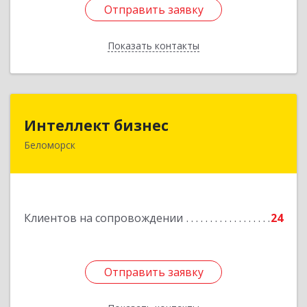
Отправить заявку
Отправить заявку
Показать контакты
Назад
Интеллект бизнес
Интеллект бизнес
Беломорск
г. Беломорск, Портовое шоссе, д.1
Подробнее
Клиентов на сопровождении
24
Отправить заявку
Отправить заявку