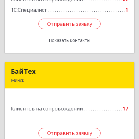
1С:Специалист
1
Отправить заявку
Отправить заявку
Показать контакты
Назад
БайТех
БайТех
Минск
220014, г. Минск, Республика Беларусь, ул.
Минина, 23а
Клиентов на сопровождении
17
Подробнее
Отправить заявку
Отправить заявку