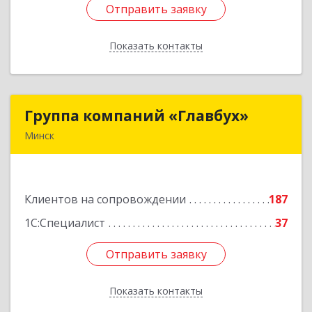
Отправить заявку
Отправить заявку
Показать контакты
Назад
Группа компаний «Главбух»
Группа компаний «Главбух»
Минск
220073, г.Минск, ул.Скрыганова, д.6
Подробнее
Клиентов на сопровождении
187
1С:Специалист
37
Отправить заявку
Отправить заявку
Показать контакты
Назад