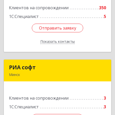
Клиентов на сопровождении
350
Подробнее
1С:Специалист
5
Отправить заявку
Отправить заявку
Показать контакты
Назад
РИА софт
РИА софт
Минск
220040, г.Минск, ул.М.Богдановича, д.155, офис
1112
Клиентов на сопровождении
3
Подробнее
1С:Специалист
3