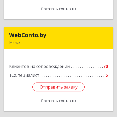
Показать контакты
Назад
WebConto.by
WebConto.by
Минск
РБ, г. Минск, ул. Ложинская 9, офис 13Н
Подробнее
Клиентов на сопровождении
70
1С:Специалист
5
Отправить заявку
Отправить заявку
Показать контакты
Назад