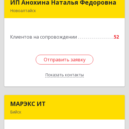
ИП Анохина Наталья Федоровна
ИП Анохина Наталья Федоровна
Новоалтайск
658041, Алтайский край, Новоалтайск г,
Белоярская ул, дом № 132
Клиентов на сопровождении
52
Подробнее
Отправить заявку
Отправить заявку
Показать контакты
Назад
МАРЭКС ИТ
МАРЭКС ИТ
Бийск
Алтайский край, Бийск г, Разина, дом № 94