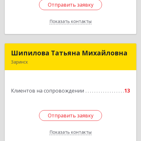
Отправить заявку
Отправить заявку
Показать контакты
Назад
Шипилова Татьяна Михайловна
Шипилова Татьяна Михайловна
Заринск
Подробнее
Клиентов на сопровождении
13
Отправить заявку
Отправить заявку
Показать контакты
Назад