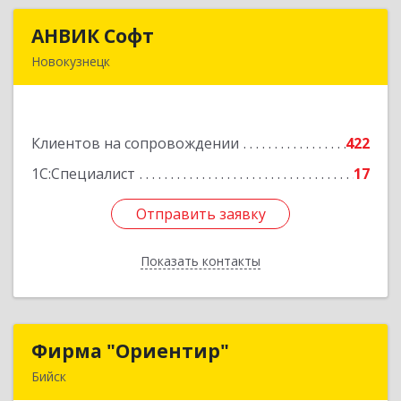
АНВИК Софт
АНВИК Софт
Новокузнецк
654079, Кемеровская область - Кузбасс,
Новокузнецкий г.о, Новокузнецк г,
Куйбышевский р-н, Невского ул, дом № 1, этаж
Клиентов на сопровождении
422
2
1С:Специалист
17
Подробнее
Отправить заявку
Отправить заявку
Показать контакты
Назад
Фирма "Ориентир"
Фирма "Ориентир"
Бийск
659300, Алтайский край, Бийск г, Сергея Кирова