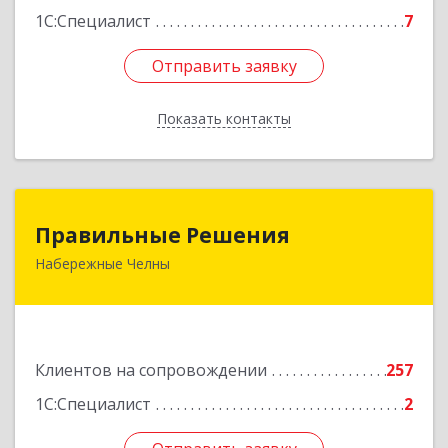
1С:Специалист
7
Отправить заявку
Отправить заявку
Показать контакты
Назад
Правильные Решения
Правильные Решения
Набережные Челны
423832, Татарстан Респ, Набережные Челны г,
Дружбы Народов пр-кт, дом № 38А, кв.55
Подробнее
Клиентов на сопровождении
257
1С:Специалист
2