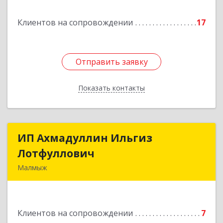
Подробнее
Клиентов на сопровождении
17
Отправить заявку
Отправить заявку
Показать контакты
Назад
ИП Ахмадуллин Ильгиз
ИП Ахмадуллин Ильгиз
Лотфуллович
Лотфуллович
Малмыж
612920, Кировская обл, г.Малмыж, ул.Ленина, 27
оф.1
Клиентов на сопровождении
7
Подробнее