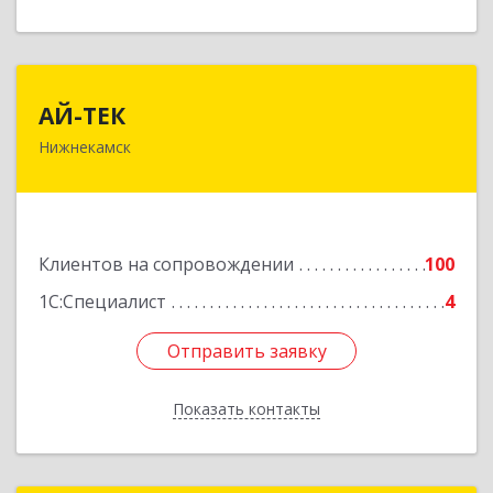
АЙ-ТЕК
АЙ-ТЕК
Нижнекамск
423570, Татарстан Респ, Нижнекамский р-н,
Нижнекамск г, Шинников пр-кт, дом № 13А,
пом.1004
Подробнее
Клиентов на сопровождении
100
1С:Специалист
4
Отправить заявку
Отправить заявку
Показать контакты
Назад