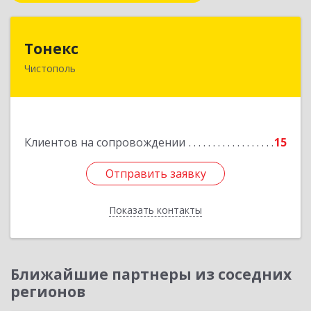
Тонекс
Тонекс
Чистополь
422980, Татарстан Респ, Чистопольский р-н,
Чистополь г, К.Маркса ул, дом № 23, кв.10
Подробнее
Клиентов на сопровождении
15
Отправить заявку
Отправить заявку
Показать контакты
Назад
Ближайшие партнеры из соседних
регионов