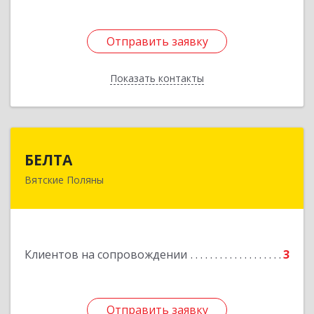
Отправить заявку
Отправить заявку
Показать контакты
Назад
БЕЛТА
БЕЛТА
Вятские Поляны
612960, Кировская обл, Вятские Поляны г,
Тойменка ул, дом № 8Г
Подробнее
Клиентов на сопровождении
3
Отправить заявку
Отправить заявку