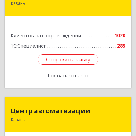
Казань
420088, Татарстан Респ, Казань г, Победы пр-
кт, дом № 159
Подробнее
Клиентов на сопровождении
1020
1С:Специалист
285
Отправить заявку
Отправить заявку
Показать контакты
Назад
Центр автоматизации
Центр автоматизации
Казань
420133, Татарстан Респ, Казань г, Ямашева пр-
кт, дом № 92