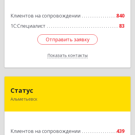
Подробнее
Клиентов на сопровождении
840
1С:Специалист
83
Отправить заявку
Отправить заявку
Показать контакты
Назад
Статус
Статус
Альметьевск
423450, Татарстан Респ, Альметьевск г, Мира
ул, дом № 10
Подробнее
Клиентов на сопровождении
439