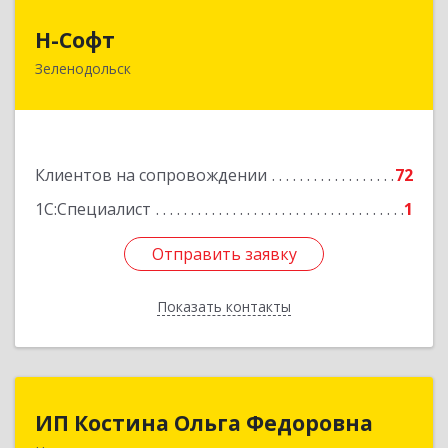
Н-Софт
Н-Софт
Зеленодольск
422521, Татарстан Респ (Татарстан),
Зеленодольский р-н, Зеленодольск г,
Универсиады ул, дом № 1
Подробнее
Клиентов на сопровождении
72
1С:Специалист
1
Отправить заявку
Отправить заявку
Показать контакты
Назад
ИП Костина Ольга Федоровна
ИП Костина Ольга Федоровна