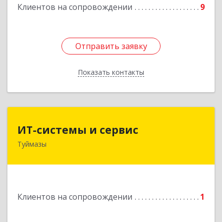
Клиентов на сопровождении
9
Отправить заявку
Отправить заявку
Показать контакты
Назад
ИТ-системы и сервис
ИТ-системы и сервис
Туймазы
452 750, 452750, Башкортостан Респ,
Туймазинский р-н, Туймазы г, Заводская ул,
дом № 11
Подробнее
Клиентов на сопровождении
1