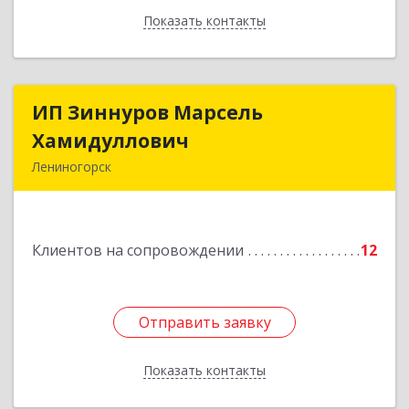
Показать контакты
Назад
ИП Зиннуров Марсель
ИП Зиннуров Марсель
Хамидуллович
Хамидуллович
Лениногорск
423250, Татарстан Респ, Лениногорский р-н,
Лениногорск г, Халиуллина ул, дом № 79
Клиентов на сопровождении
12
Подробнее
Отправить заявку
Отправить заявку
Показать контакты
Назад