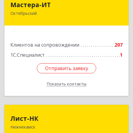
Мастера-ИТ
Мастера-ИТ
Октябрьский
452607, Башкортостан Респ, Октябрьский г,
Комсомольская ул, дом № 20, оф."МИТ"
Подробнее
Клиентов на сопровождении
207
1С:Специалист
1
Отправить заявку
Отправить заявку
Показать контакты
Назад
Лист-НК
Лист-НК
Нижнекамск
423585, Татарстан Респ, Нижнекамский р-н,