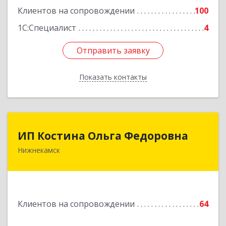
Подробнее
Клиентов на сопровождении
100
1С:Специалист
4
Отправить заявку
Отправить заявку
Показать контакты
Назад
ИП Костина Ольга Федоровна
ИП Костина Ольга Федоровна
Нижнекамск
Подробнее
Клиентов на сопровождении
64