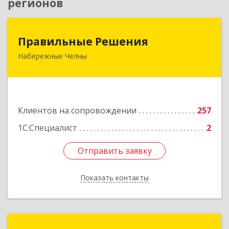
регионов
Правильные Решения
Правильные Решения
Набережные Челны
423832, Татарстан Респ, Набережные Челны г,
Дружбы Народов пр-кт, дом № 38А, кв.55
Подробнее
Клиентов на сопровождении
257
1С:Специалист
2
Отправить заявку
Отправить заявку
Показать контакты
Назад