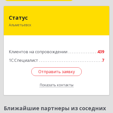
Статус
Статус
Альметьевск
423450, Татарстан Респ, Альметьевск г, Мира
ул, дом № 10
Подробнее
Клиентов на сопровождении
439
1С:Специалист
7
Отправить заявку
Отправить заявку
Показать контакты
Назад
Ближайшие партнеры из соседних