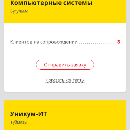
Компьютерные системы
Бугульма
420111, Республика Татарстан, Бугульма,
ул.Лево-Булачная, дом № 24, помещение 17
Подробнее
Клиентов на сопровождении
8
Отправить заявку
Отправить заявку
Показать контакты
Назад
Уникум-ИТ
Уникум-ИТ
Туймазы
452757, Башкортостан Респ, Туймазинский р-н,