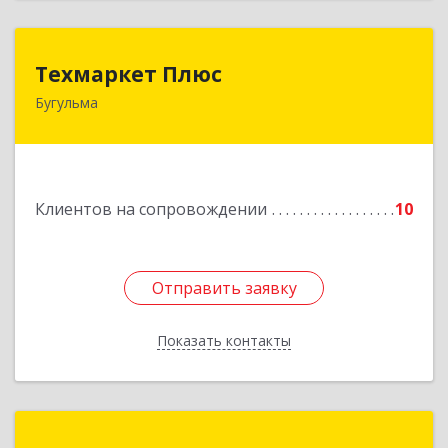
Техмаркет Плюс
Техмаркет Плюс
Бугульма
423231, РТ, Бугульма, ул.Белинского, д.13
Подробнее
Клиентов на сопровождении
10
Отправить заявку
Отправить заявку
Показать контакты
Назад
Компьютерные системы