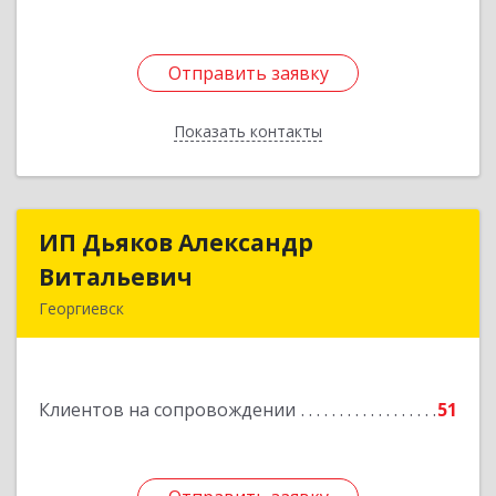
Подробнее
Отправить заявку
Отправить заявку
Показать контакты
Назад
ИП Дьяков Александр
ИП Дьяков Александр
Витальевич
Витальевич
Георгиевск
Подробнее
Клиентов на сопровождении
51