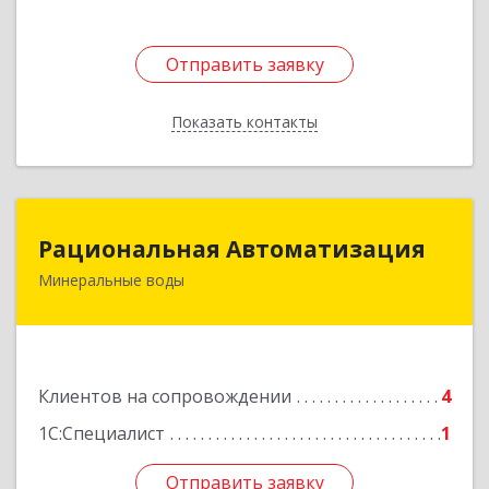
Отправить заявку
Отправить заявку
Показать контакты
Назад
Рациональная Автоматизация
Рациональная Автоматизация
Минеральные воды
357209, Ставропольский край, м.о.
Минераловодский, Минеральные Воды г, 22
Партсъезда пр-кт, домовладение № 9, корпус 1
Подробнее
Клиентов на сопровождении
4
1С:Специалист
1
Отправить заявку
Отправить заявку