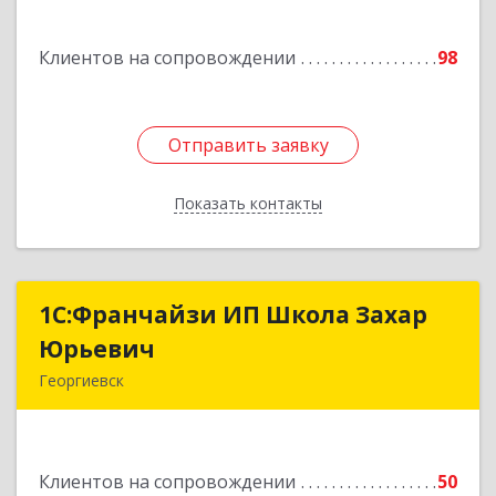
Подробнее
Клиентов на сопровождении
98
Отправить заявку
Отправить заявку
Показать контакты
Назад
1С:Франчайзи ИП Школа Захар
1С:Франчайзи ИП Школа Захар
Юрьевич
Юрьевич
Георгиевск
357840, Ставропольский край, Георгиевский р-
н, Александрийская ст-ца, Курдюмовский пер,
дом № 10
Клиентов на сопровождении
50