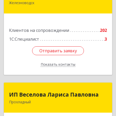
Железноводск
357430, Ставропольский край, город-курорт
Железноводск, Иноземцево п, Свободы ул, дом
№ 136
Подробнее
Клиентов на сопровождении
202
1С:Специалист
3
Отправить заявку
Отправить заявку
Показать контакты
Назад
ИП Веселова Лариса Павловна
ИП Веселова Лариса Павловна
Прохладный
361045, Кабардино-Балкарская Респ,
Прохладный г, Добровольская ул, дом № 31