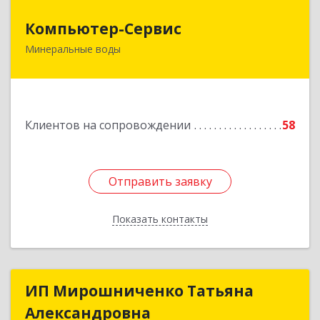
Компьютер-Сервис
Компьютер-Сервис
Минеральные воды
357202, Ставропольский край, Минеральные
Воды г, Гагарина ул, дом № 48
Подробнее
Клиентов на сопровождении
58
Отправить заявку
Отправить заявку
Показать контакты
Назад
ИП Мирошниченко Татьяна
ИП Мирошниченко Татьяна
Александровна
Александровна