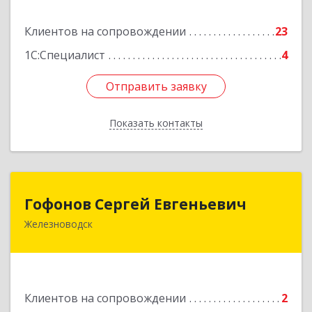
Подробнее
Клиентов на сопровождении
23
1С:Специалист
4
Отправить заявку
Отправить заявку
Показать контакты
Назад
Гофонов Сергей Евгеньевич
Гофонов Сергей Евгеньевич
Железноводск
Подробнее
Клиентов на сопровождении
2