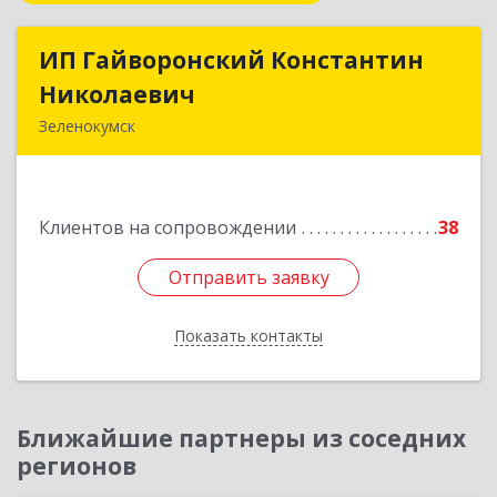
ИП Гайворонский Константин
ИП Гайворонский Константин
Николаевич
Николаевич
Зеленокумск
357910, Ставропольский край, Советский р-н,
Зеленокумск г, Ленина пл, дом № 6, оф.4
Клиентов на сопровождении
38
Подробнее
Отправить заявку
Отправить заявку
Показать контакты
Назад
Ближайшие партнеры из соседних
регионов