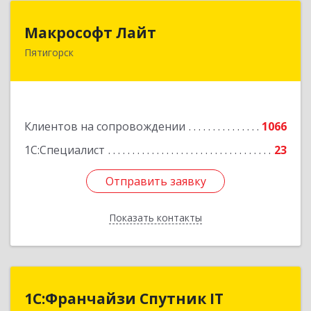
Макрософт Лайт
Макрософт Лайт
Пятигорск
357501, Ставропольский край, Пятигорск г,
Коста Хетагурова ул, дом № 4
Подробнее
Клиентов на сопровождении
1066
1С:Специалист
23
Отправить заявку
Отправить заявку
Показать контакты
Назад
1С:Франчайзи Спутник IT
1С:Франчайзи Спутник IT