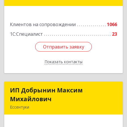
Коста Хетагурова ул, дом № 4
Подробнее
Клиентов на сопровождении
1066
1С:Специалист
23
Отправить заявку
Отправить заявку
Показать контакты
Назад
ИП Добрынин Максим
ИП Добрынин Максим
Михайлович
Михайлович
Ессентуки
357601, Ставропольский край, Ессентуки,
Спасателей, дом № 5, кв.43