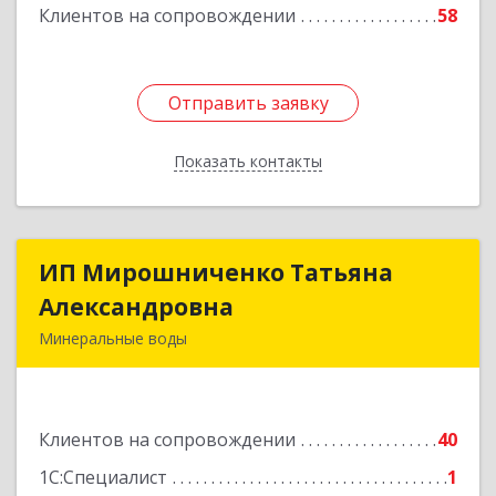
Клиентов на сопровождении
58
Отправить заявку
Отправить заявку
Показать контакты
Назад
ИП Мирошниченко Татьяна
ИП Мирошниченко Татьяна
Александровна
Александровна
Минеральные воды
357212, Ставропольский край,
Минераловодский р-н, Минеральные Воды г,
50 лет Октября ул, дом № 138
Клиентов на сопровождении
40
Подробнее
1С:Специалист
1