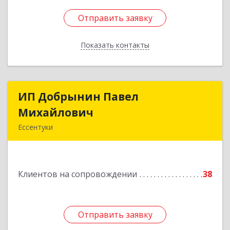
Отправить заявку
Отправить заявку
Показать контакты
Назад
ИП Добрынин Павел
ИП Добрынин Павел
Михайлович
Михайлович
Ессентуки
Подробнее
Клиентов на сопровождении
38
Отправить заявку
Отправить заявку