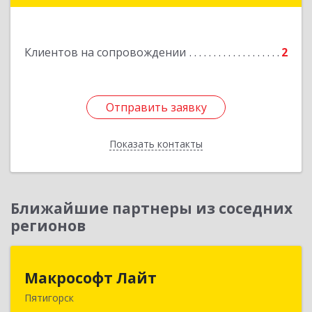
Клиентов на сопровождении
2
Отправить заявку
Отправить заявку
Показать контакты
Назад
Ближайшие партнеры из соседних
регионов
Макрософт Лайт
Макрософт Лайт
Пятигорск
357501, Ставропольский край, Пятигорск г,