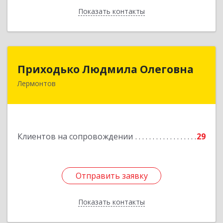
Показать контакты
Назад
Приходько Людмила Олеговна
Приходько Людмила Олеговна
Лермонтов
357341, Лермонтов г, П.Лумумбы ул, дом №
43/2, кв.44
Подробнее
Клиентов на сопровождении
29
Отправить заявку
Отправить заявку
Показать контакты
Назад