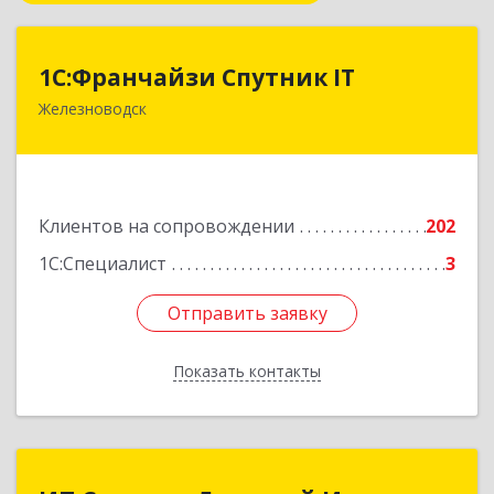
1С:Франчайзи Спутник IT
1С:Франчайзи Спутник IT
Железноводск
357430, Ставропольский край, город-курорт
Железноводск, Иноземцево п, Свободы ул, дом
№ 136
Подробнее
Клиентов на сопровождении
202
1С:Специалист
3
Отправить заявку
Отправить заявку
Показать контакты
Назад
ИП Селюков Дмитрий Иванович