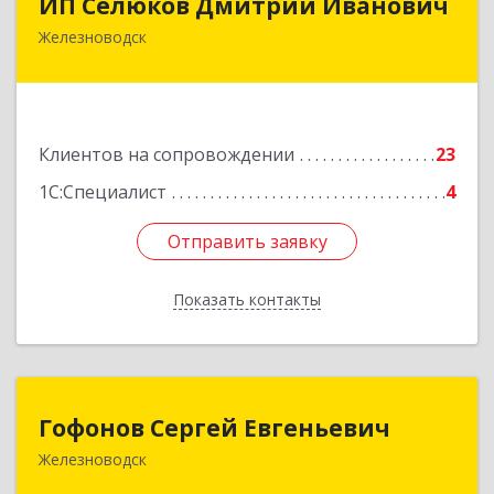
ИП Селюков Дмитрий Иванович
Железноводск
357400, Ставропольский край, Железноводск г,
Энгельса ул, дом № 17, кв.17
Подробнее
Клиентов на сопровождении
23
1С:Специалист
4
Отправить заявку
Отправить заявку
Показать контакты
Назад
Гофонов Сергей Евгеньевич
Гофонов Сергей Евгеньевич
Железноводск
Подробнее