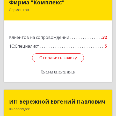
Фирма "Комплекс"
Лермонтов
357348, Ставропольский край, Лермонтов г,
Острогорка с, Степная ул, дом № 46, а
Подробнее
Клиентов на сопровождении
32
1С:Специалист
5
Отправить заявку
Отправить заявку
Показать контакты
Назад
ИП Бережной Евгений Павлович
ИП Бережной Евгений Павлович
Кисловодск
357748, Ставропольский край, Кисловодск г,