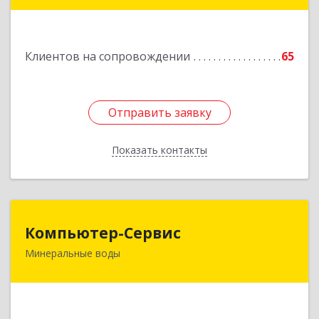
Главная ул, дом № 30
Подробнее
Клиентов на сопровождении
65
Отправить заявку
Отправить заявку
Показать контакты
Назад
Компьютер-Сервис
Компьютер-Сервис
Минеральные воды
357202, Ставропольский край, Минеральные
Воды г, Гагарина ул, дом № 48
Подробнее