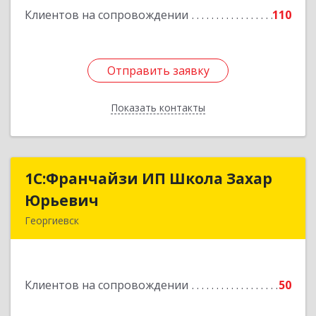
Клиентов на сопровождении
110
Подробнее
Отправить заявку
Отправить заявку
Показать контакты
Назад
1С:Франчайзи ИП Школа Захар
1С:Франчайзи ИП Школа Захар
Юрьевич
Юрьевич
Георгиевск
357840, Ставропольский край, Георгиевский р-
н, Александрийская ст-ца, Курдюмовский пер,
дом № 10
Клиентов на сопровождении
50
Подробнее