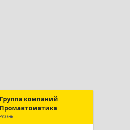
Группа компаний
Группа компаний
Промавтоматика
Промавтоматика
Рязань
390005, Рязанская обл, Рязань г,
Татарская ул, дом № 21