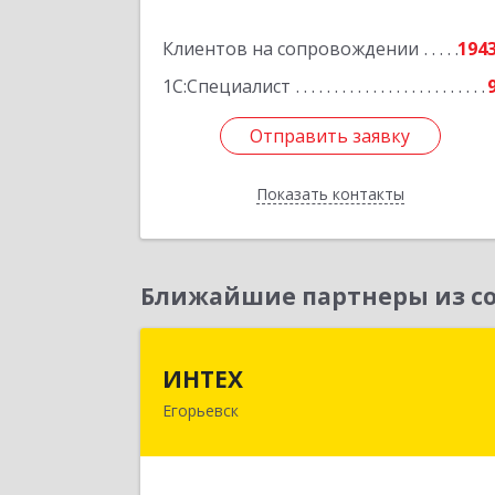
Подробне
Клиентов на сопровождении
194
1С:Специалист
Отправить заявку
Отправить заявку
Показать контакты
Назад
Ближайшие партнеры из со
ИНТЕ
ИНТЕХ
Егорьевск
140300, Московская обл, Егорьевск г
5-й мкр, дом № 10, оф.