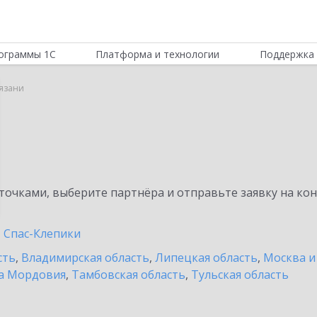
ограммы 1С
Платформа и технологии
Поддержка 
Рязани
очками, выберите партнёра и отправьте заявку на ко
Спас-Клепики
сть
,
Владимирская область
,
Липецкая область
,
Москва и
а Мордовия
,
Тамбовская область
,
Тульская область