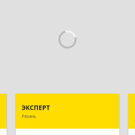
Г
ЭКСПЕРТ
ЭКСПЕРТ
Рязань
д
390000, Рязанская обл, Рязань г,
м
Кудрявцева ул, дом № 66
3