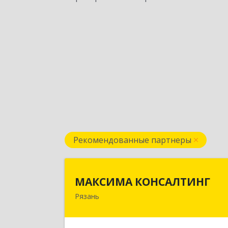
Рекомендованные партнеры
МАКСИМА КОНСАЛТИН
МАКСИМА КОНСАЛТИНГ
Рязань
390006, Рязанская обл, г.о.горо
Рязань, Рязань г, Грибоедова ул, до
№ 22, пом.H1