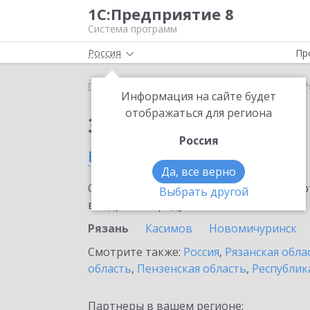
1С:Предприятие 8
Система программ
Россия
Пр
Главная
Сервисы ИТС
1С:ЕГИСЗ
1С:ЕГИСЗ в 
Информация на сайте будет
отображаться для региона
Заказать 1С:ЕГИСЗ
Россия
в Рязани
Да, все верно
Ознакомьтесь с информационными карт
Выбрать другой
внедрение продукта.
Рязань
Касимов
Новомичуринск
Смотрите также:
Россия
,
Рязанская обла
область
,
Пензенская область
,
Республик
Партнеры в вашем регионе: