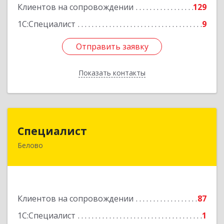
Подробнее
Клиентов на сопровождении
129
1С:Специалист
9
Отправить заявку
Отправить заявку
Показать контакты
Назад
Специалист
Специалист
Белово
Кемеровская обл, Белово г, Ленина ул, дом №
31-2
Подробнее
Клиентов на сопровождении
87
1С:Специалист
1