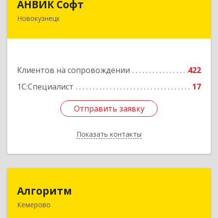
АНВИК Софт
Новокузнецк
654079, Кемеровская область - Кузбасс,
Новокузнецкий г.о, Новокузнецк г,
Куйбышевский р-н, Невского ул, дом № 1, этаж
2
Клиентов на сопровождении
422
Подробнее
1С:Специалист
17
Отправить заявку
Отправить заявку
Показать контакты
Назад
Алгоритм
Алгоритм
Кемерово
650043, Кемеровская обл, Кемерово г,