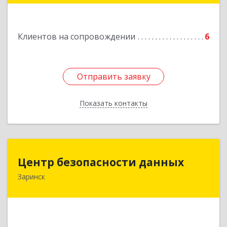
Подробнее
Клиентов на сопровождении
6
Отправить заявку
Отправить заявку
Показать контакты
Назад
Центр безопасности данных
Центр безопасности данных
Заринск
659100, Алтайский край, Заринск г, Таратынова
ул, дом № 11, кв.9
Подробнее