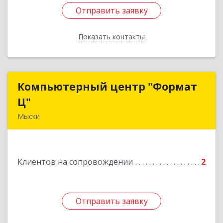
Отправить заявку
Отправить заявку
Показать контакты
Назад
Компьютерный центр "Формат
Компьютерный центр "Формат
Ц"
Ц"
Мыски
652840, Кемеровская обл, Мыски г, Вахрушева
ул, д. 7, кв. 48
Клиентов на сопровождении
2
Подробнее
Отправить заявку
Отправить заявку