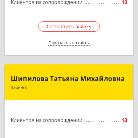
Клиентов на сопровождении
13
Отправить заявку
Отправить заявку
Показать контакты
Назад
Шипилова Татьяна Михайловна
Шипилова Татьяна Михайловна
Заринск
Подробнее
Клиентов на сопровождении
13