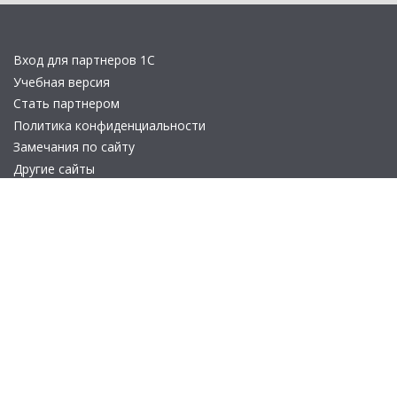
Вход для партнеров 1С
Учебная версия
Стать партнером
Политика конфиденциальности
Замечания по сайту
Другие сайты
Телефон:
+7 (495) 737-92-57
Email:
site_v8@1c.ru
Отдел продаж:
г. Москва
,
улица Селезнёвская, дом 21
© 2026 АО «Группа 1С» (правопреемник «1С»). Все права на сайт
защищены