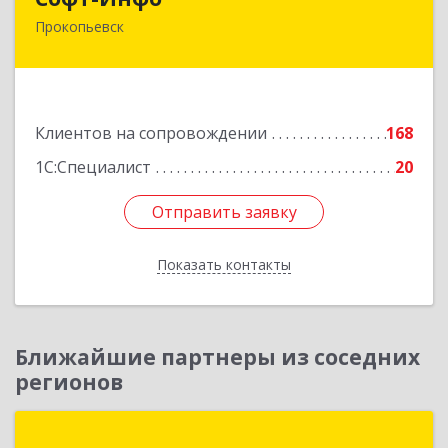
Прокопьевск
653039, Кемеровская область - Кузбасс,
Прокопьевск г, Институтская ул, дом № 9а,
оф.15
Подробнее
Клиентов на сопровождении
168
1С:Специалист
20
Отправить заявку
Отправить заявку
Показать контакты
Назад
Ближайшие партнеры из соседних
регионов
АНВИК Софт