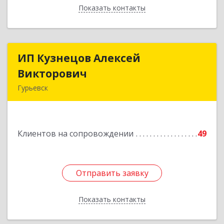
Показать контакты
Назад
ИП Кузнецов Алексей
ИП Кузнецов Алексей
Викторович
Викторович
Гурьевск
652780, Кемеровская обл, Гурьевский р-н,
Гурьевск г, Суворова ул, дом № 32
Клиентов на сопровождении
49
Подробнее
Отправить заявку
Отправить заявку
Показать контакты
Назад