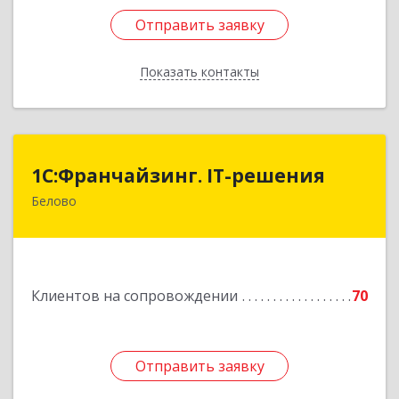
Отправить заявку
Отправить заявку
Показать контакты
Назад
1С:Франчайзинг. IT-решения
1С:Франчайзинг. IT-решения
Белово
652600, Кемеровская обл, Белово г,
Железнодорожный пер, дом № 27
Подробнее
Клиентов на сопровождении
70
Отправить заявку
Отправить заявку