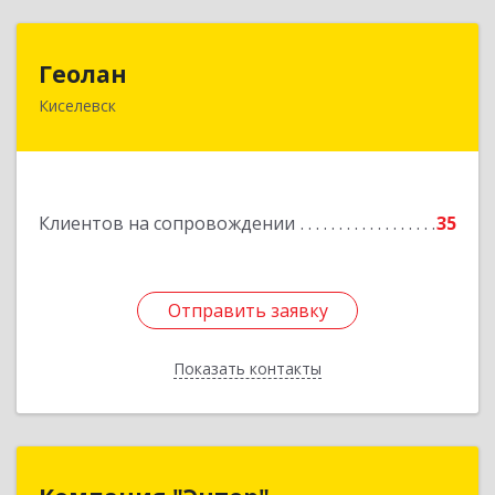
Геолан
Геолан
Киселевск
652700, Кемеровская обл, Киселевск г,
Транспортная ул, дом № 54
Подробнее
Клиентов на сопровождении
35
Отправить заявку
Отправить заявку
Показать контакты
Назад
Компания "Энтер"