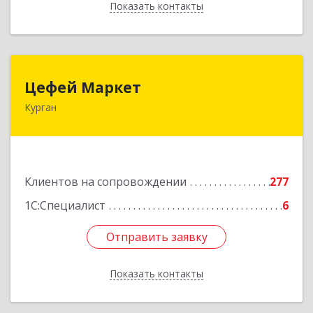
Показать контакты
Назад
Цефей Маркет
Цефей Маркет
Курган
640002, Курганская обл, Курган г, М.Горького
ул, дом № 35/1
Подробнее
Клиентов на сопровождении
277
1С:Специалист
6
Отправить заявку
Отправить заявку
Показать контакты
Назад