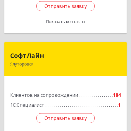
Отправить заявку
Отправить заявку
Показать контакты
Назад
СофтЛайн
СофтЛайн
Ялуторовск
627010, Тюменская обл, Ялуторовский р-н,
Ялуторовск г, Ленина ул, дом № 28
Подробнее
Клиентов на сопровождении
184
1С:Специалист
1
Отправить заявку
Отправить заявку