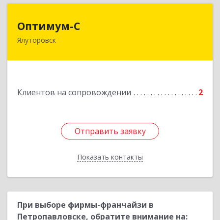
Оптимум-С
Оптимум-С
Ялуторовск
Подробнее
Клиентов на сопровождении
2
Отправить заявку
Отправить заявку
Показать контакты
Назад
При выборе фирмы-франчайзи в
Петропавловске, обратите внимание на: