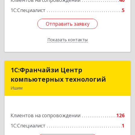
Клиентов на сопровождении
40
Подробнее
1С:Специалист
5
Отправить заявку
Отправить заявку
Показать контакты
Назад
1С:Франчайзи Центр
1С:Франчайзи Центр
компьютерных технологий
компьютерных технологий
Ишим
627750, Тюменская обл, Ишим г, 30 лет ВЛКСМ
ул, дом № 28/2
Клиентов на сопровождении
126
Подробнее
1С:Специалист
1