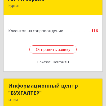
Курган
640032, Курганская обл, г.о. Город Курган,
Курган г, Бажова ул, дом № 49, оф.304
Подробнее
Клиентов на сопровождении
116
Отправить заявку
Отправить заявку
Показать контакты
Назад
Информационный центр
Информационный центр
"БУХГАЛТЕР"
"БУХГАЛТЕР"
Ишим
627750, Тюменская обл, Ишим г, Советская ул,