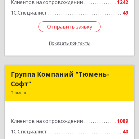
Клиентов на сопровождении
1242
1С:Специалист
49
Отправить заявку
Отправить заявку
Показать контакты
Назад
Группа Компаний "Тюмень-
Группа Компаний "Тюмень-
Софт"
Софт"
Тюмень
625048, Тюменская обл, Тюмень г, Салтыкова-
Щедрина ул, дом № 44/4
Клиентов на сопровождении
1089
Подробнее
1С:Специалист
40