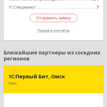
1С:Специалист
7
Отправить заявку
Отправить заявку
Показать контакты
Назад
Ближайшие партнеры из соседних
регионов
1С:Первый Бит, Омск
1С:Первый Бит, Омск
Омск
644099, Омская обл, Омск г, Гагарина ул, дом №
14, оф.208
Подробнее