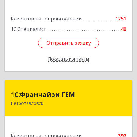
Подробнее
Клиентов на сопровождении
1251
1С:Специалист
40
Отправить заявку
Отправить заявку
Показать контакты
Назад
1С:Франчайзи ГЕМ
1С:Франчайзи ГЕМ
Петропавловск
Казахстан, г. Петропавловск, ул.
Интернациональная, 18 НП2
Подробнее
Клиентов на сопровождении
397