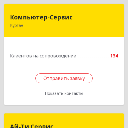
Компьютер-Сервис
Компьютер-Сервис
Курган
640022, Курганская обл, Курган г, Василия
Блюхера ул, дом № 30, пом.1
Подробнее
Клиентов на сопровождении
134
Отправить заявку
Отправить заявку
Показать контакты
Назад
Ай-Ти Сервис
Ай-Ти Сервис