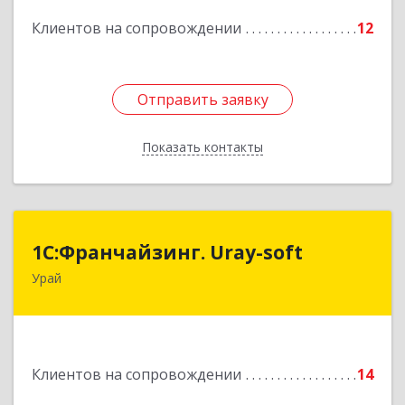
Подробнее
Клиентов на сопровождении
12
Отправить заявку
Отправить заявку
Показать контакты
Назад
1С:Франчайзинг. Uray-soft
1С:Франчайзинг. Uray-soft
Урай
628284, Ханты-Мансийский Автономный округ
- Югра АО, Урай г, 2-й мкр, дом № 89а, кв.2
Подробнее
Клиентов на сопровождении
14