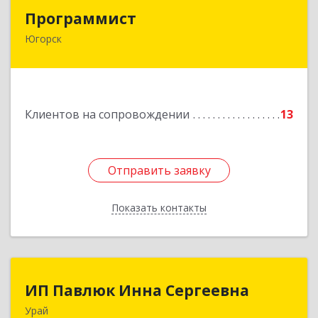
Программист
Программист
Югорск
628264, Ханты-Мансийский Автономный округ
- Югра АО, Югорск г, микрорайон Югорск-2,
дом № 1, кв.27
Подробнее
Клиентов на сопровождении
13
Отправить заявку
Отправить заявку
Показать контакты
Назад
ИП Павлюк Инна Сергеевна
ИП Павлюк Инна Сергеевна
Урай
628284, Ханты-Мансийский Автономный округ