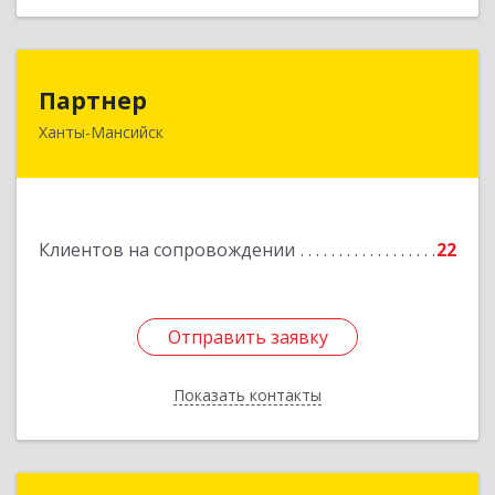
Партнер
Партнер
Ханты-Мансийск
628012, Ханты-Мансийский Автономный округ
- Югра АО, Ханты-Мансийск г, Ленина ул, дом
№ 52
Подробнее
Клиентов на сопровождении
22
Отправить заявку
Отправить заявку
Показать контакты
Назад