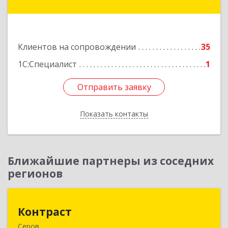
- Югра АО, Нягань г, Сибирская ул, дом № 2,
корпус 2, блок 2
Подробнее
Клиентов на сопровождении
35
1С:Специалист
1
Отправить заявку
Отправить заявку
Показать контакты
Назад
Ближайшие партнеры из соседних
регионов
Контраст
Контраст
Серов