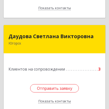
Показать контакты
Назад
Даудова Светлана Викторовна
Даудова Светлана Викторовна
Югорск
Подробнее
Клиентов на сопровождении
3
Отправить заявку
Отправить заявку
Показать контакты
Назад