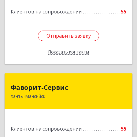
Подробнее
Клиентов на сопровождении
55
Отправить заявку
Отправить заявку
Показать контакты
Назад
Фаворит-Сервис
Фаворит-Сервис
Ханты-Мансийск
628011, Ханты-Мансийский Автономный округ
- Югра АО, Ханты-Мансийск г, Гагарина ул, дом
№ 118/1, кв.2
Подробнее
Клиентов на сопровождении
55