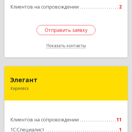
Клиентов на сопровождении
2
Отправить заявку
Отправить заявку
Показать контакты
Назад
Элегант
Элегант
Киреевск
301262, Тульская обл, Киреевск г, Чехова ул,
дом № 1
Подробнее
Клиентов на сопровождении
11
1С:Специалист
1