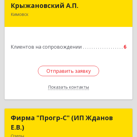
Крыжановский А.П.
Крыжановский А.П.
Кимовск
301720, Тульская область, г.Кимовск ,
ул.Белинского, д.16, кв.1
Подробнее
Клиентов на сопровождении
6
Отправить заявку
Отправить заявку
Показать контакты
Назад
Фирма "Прогр-С" (ИП Жданов
Фирма "Прогр-С" (ИП Жданов
Е.В.)
Е.В.)
Озеры