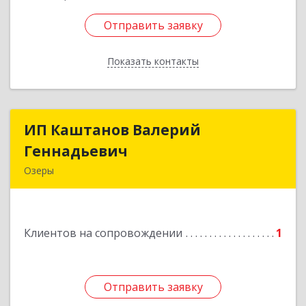
Отправить заявку
Отправить заявку
Показать контакты
Назад
ИП Каштанов Валерий
ИП Каштанов Валерий
Геннадьевич
Геннадьевич
Озеры
140560, Московская обл, Озерский р-н, Озеры г,
Ленина ул, дом № 202
Клиентов на сопровождении
1
Подробнее
Отправить заявку
Отправить заявку