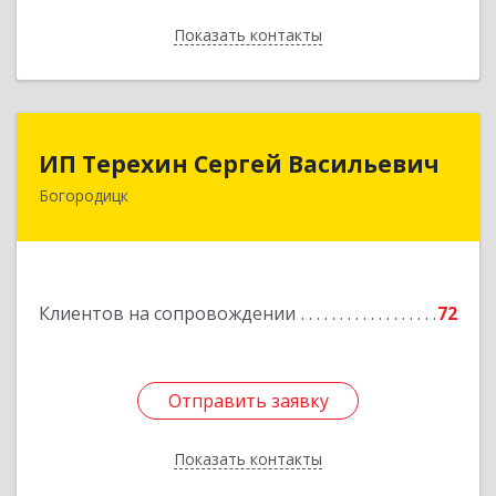
Показать контакты
Назад
ИП Терехин Сергей Васильевич
ИП Терехин Сергей Васильевич
Богородицк
301831, Тульская обл, Богородицкий р-н,
Богородицк г, Полевая ул, дом № 32, кв.92
Подробнее
Клиентов на сопровождении
72
Отправить заявку
Отправить заявку
Показать контакты
Назад