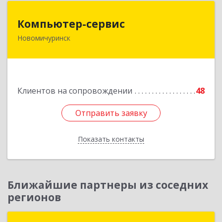
Компьютер-сервис
Компьютер-сервис
Новомичуринск
391160, Рязанская обл, Пронский р-н,
Новомичуринск г, Смирягина пр-кт, дом № 27-
46
Подробнее
Клиентов на сопровождении
48
Отправить заявку
Отправить заявку
Показать контакты
Назад
Ближайшие партнеры из соседних
регионов