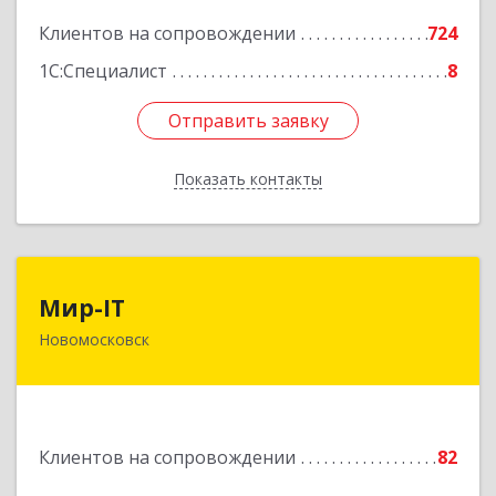
Подробнее
Клиентов на сопровождении
724
1С:Специалист
8
Отправить заявку
Отправить заявку
Показать контакты
Назад
Мир-IT
Мир-IT
Новомосковск
301650, Тульская обл, Новомосковск г,
Садовского ул, дом № 28, оф.2
Подробнее
Клиентов на сопровождении
82