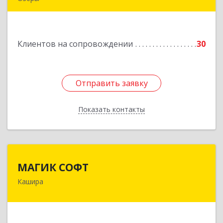
140563, Московская обл, Озерский р-н, Озеры г,
им Маршала Катукова мкр, дом № 16, кв.27
Клиентов на сопровождении
30
Подробнее
Отправить заявку
Отправить заявку
Показать контакты
Назад
МАГИК СОФТ
МАГИК СОФТ
Кашира
Подробнее