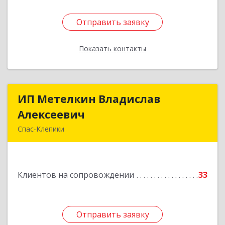
Отправить заявку
Отправить заявку
Показать контакты
Назад
ИП Метелкин Владислав
ИП Метелкин Владислав
Алексеевич
Алексеевич
Спас-Клепики
391030, Рязанская обл, Спас-Клепики г, 1 Мая ул,
дом № 10
Клиентов на сопровождении
33
Подробнее
Отправить заявку
Отправить заявку