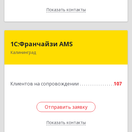
Показать контакты
Назад
1С:Франчайзи AMS
1С:Франчайзи AMS
Калининград
238325, Калининградская обл, Гурьевский р-н,
Луговое п, Центральная ул, дом № 17
Подробнее
Клиентов на сопровождении
107
Отправить заявку
Отправить заявку
Показать контакты
Назад