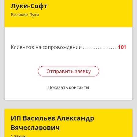
Луки-Софт
Луки-Софт
Великие Луки
182113, Псковская обл, Великие Луки г,
Октябрьский пр-кт, дом № 56А, оф.2
Подробнее
Клиентов на сопровождении
101
Отправить заявку
Отправить заявку
Показать контакты
Назад
ИП Васильев Александр
ИП Васильев Александр
Вячеславович
Вячеславович
Сланцы