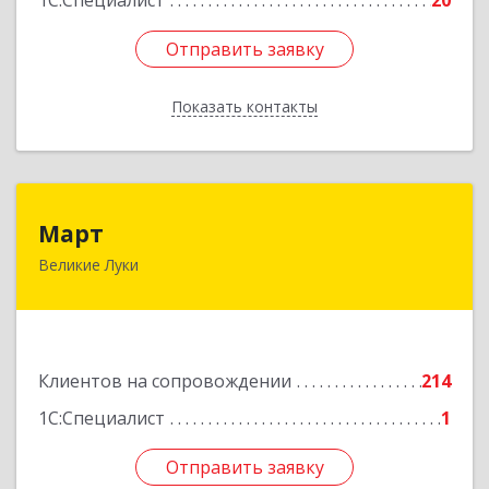
1С:Специалист
20
Отправить заявку
Отправить заявку
Показать контакты
Назад
Март
Март
Великие Луки
182113, Псковская обл, Великие Луки г,
Ботвина ул, дом № 17 А, пом.1003
Подробнее
Клиентов на сопровождении
214
1С:Специалист
1
Отправить заявку
Отправить заявку