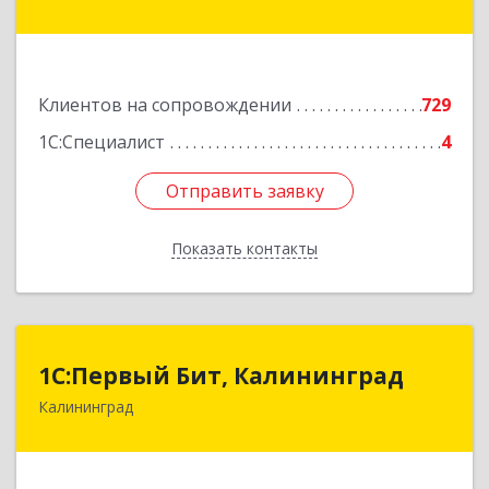
дом № 42г
Подробнее
Клиентов на сопровождении
729
1С:Специалист
4
Отправить заявку
Отправить заявку
Показать контакты
Назад
1С:Первый Бит, Калининград
1С:Первый Бит, Калининград
Калининград
236006, Калининградская обл, Калининград г,
Ленинский пр-кт, дом № 30