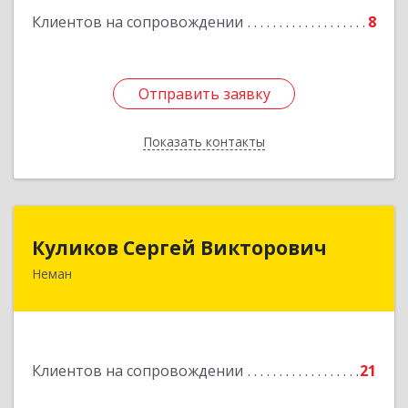
Клиентов на сопровождении
8
Отправить заявку
Отправить заявку
Показать контакты
Назад
Куликов Сергей Викторович
Куликов Сергей Викторович
Неман
238710, Калининградская обл, Неман г,
Красноармейская ул, дом № 8, кв.60
Подробнее
Клиентов на сопровождении
21