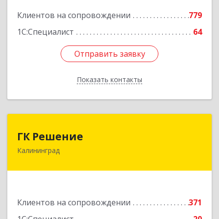
Подробнее
Клиентов на сопровождении
779
1С:Специалист
64
Отправить заявку
Отправить заявку
Показать контакты
Назад
ГК Решение
ГК Решение
Калининград
236038, Калининградская обл, Калининград г,
Липовая аллея ул, дом № 2
Подробнее
Клиентов на сопровождении
371