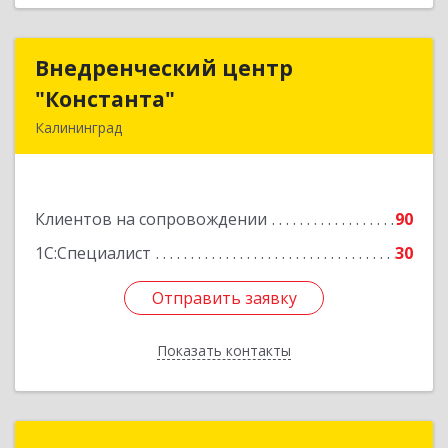
Внедренческий центр
Внедренческий центр
"Константа"
"Константа"
Калининград
236006, Калининградская обл, Калининград г,
К.Маркса ул, дом № 18, оф.701
Клиентов на сопровождении
90
Подробнее
1С:Специалист
30
Отправить заявку
Отправить заявку
Показать контакты
Назад