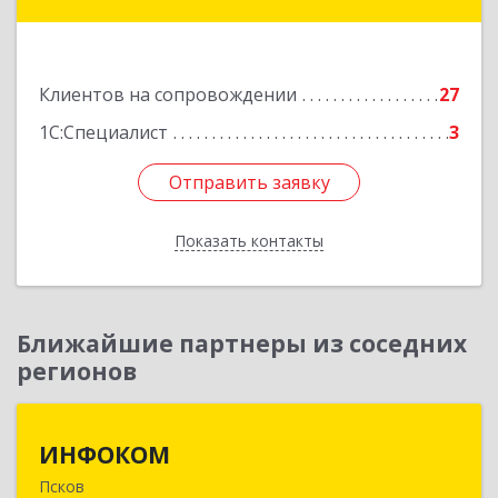
Подробнее
Клиентов на сопровождении
27
1С:Специалист
3
Отправить заявку
Отправить заявку
Показать контакты
Назад
Ближайшие партнеры из соседних
регионов
ИНФОКОМ
ИНФОКОМ
Псков
180000, Псковская обл, Псков г, Советская ул,