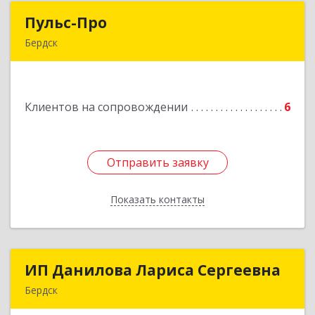
Пульс-Про
Пульс-Про
Бердск
633010, Новосибирская обл, Бердск, Ленина,
дом № 89/8, оф.509
Клиентов на сопровождении
6
Подробнее
Отправить заявку
Отправить заявку
Показать контакты
Назад
ИП Данилова Лариса Сергеевна
ИП Данилова Лариса Сергеевна
Бердск
633004, Новосибирская обл, Бердск г, Озерная