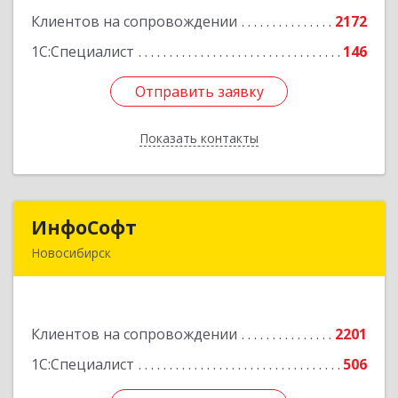
корпус 2Б, пом.5а
Клиентов на сопровождении
2172
Подробнее
1С:Специалист
146
Отправить заявку
Отправить заявку
Показать контакты
Назад
ИнфоСофт
ИнфоСофт
Новосибирск
630091, Новосибирская обл, Новосибирск г,
Крылова ул, дом № 31
Клиентов на сопровождении
2201
Подробнее
1С:Специалист
506