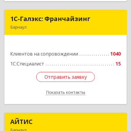
1С-Галэкс: Франчайзинг
1С-Галэкс: Франчайзинг
Барнаул
656015, Алтайский край, Барнаул г, Деповская
ул, дом № 7, каб.А-105
Клиентов на сопровождении
1040
Подробнее
1С:Специалист
15
Отправить заявку
Отправить заявку
Показать контакты
Назад
АЙТИС
АЙТИС
Барнаул