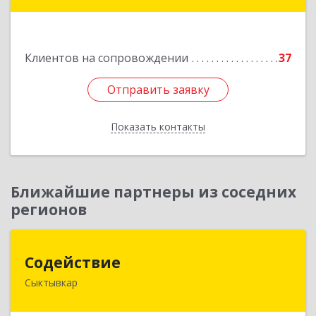
165650, Архангельская обл, Коряжма г,
Набережная им Н.Островского ул, дом № 38
Клиентов на сопровождении
37
Подробнее
Отправить заявку
Отправить заявку
Показать контакты
Назад
Ближайшие партнеры из соседних
регионов
Содействие
Содействие
Сыктывкар
167004, Коми Респ, Сыктывкар г, Первомайская
ул, дом № 149