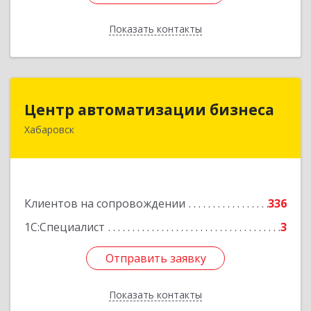
Показать контакты
Назад
Центр автоматизации бизнеса
Центр автоматизации бизнеса
Хабаровск
680030, Хабаровский край, Хабаровск г, Ленина
ул, дом № 4, оф.802
Подробнее
Клиентов на сопровождении
336
1С:Специалист
3
Отправить заявку
Отправить заявку
Показать контакты
Назад