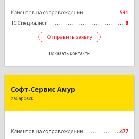
Подробнее
Клиентов на сопровождении
531
1С:Специалист
8
Отправить заявку
Отправить заявку
Показать контакты
Назад
Софт-Сервис Амур
Софт-Сервис Амур
Хабаровск
680000, Хабаровский край, Хабаровск г,
Муравьева-Амурского ул., дом № 4, оф.19
Подробнее
Клиентов на сопровождении
477