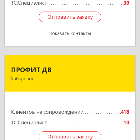
1С:Специалист
30
Отправить заявку
Отправить заявку
Показать контакты
Назад
ПРОФИТ ДВ
ПРОФИТ ДВ
Хабаровск
680000, Хабаровский край, Хабаровск г,
Муравьева-Амурского ул, дом № 25, пом.I
Подробнее
Клиентов на сопровождении
418
1С:Специалист
10
Отправить заявку
Отправить заявку