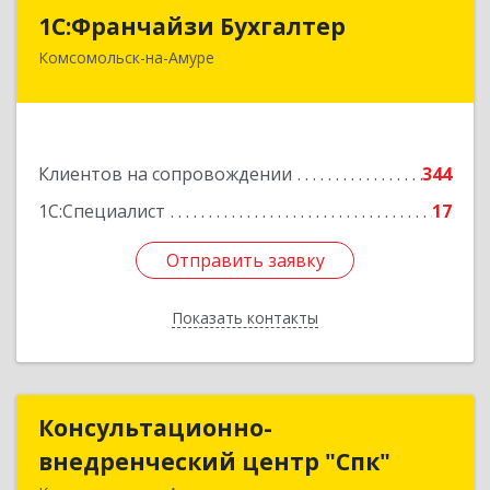
1С:Франчайзи Бухгалтер
1С:Франчайзи Бухгалтер
Комсомольск-на-Амуре
681000, Хабаровский край, Комсомольск-на-
Амуре г, Красногвардейская ул, дом № 14,
оф.202
Подробнее
Клиентов на сопровождении
344
1С:Специалист
17
Отправить заявку
Отправить заявку
Показать контакты
Назад
Консультационно-
Консультационно-
внедренческий центр "Спк"
внедренческий центр "Спк"