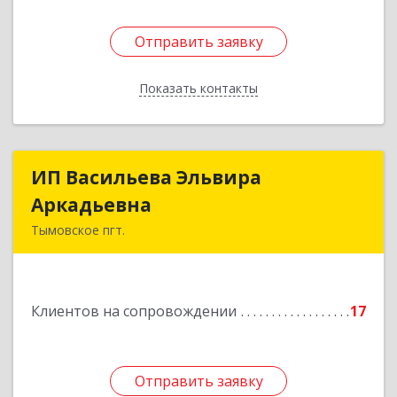
Отправить заявку
Отправить заявку
Показать контакты
Назад
ИП Васильева Эльвира
ИП Васильева Эльвира
Аркадьевна
Аркадьевна
Тымовское пгт.
694400, Сахалинская обл, Тымовский р-н,
Тымовское пгт, Красноармейская ул, дом № 34,
кв.9
Клиентов на сопровождении
17
Подробнее
Отправить заявку
Отправить заявку