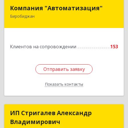
Компания "Автоматизация"
Компания "Автоматизация"
Биробиджан
679016, Еврейская Аобл, Биробиджан г,
Советская ул, дом № 59, кв.3
Подробнее
Клиентов на сопровождении
153
Отправить заявку
Отправить заявку
Показать контакты
Назад
ИП Стригалев Александр
ИП Стригалев Александр
Владимирович
Владимирович