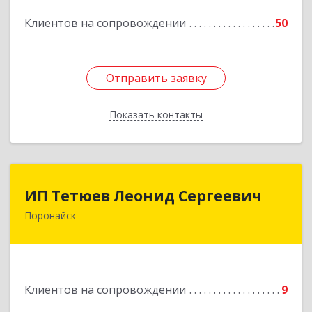
Подробнее
Клиентов на сопровождении
50
Отправить заявку
Отправить заявку
Показать контакты
Назад
ИП Тетюев Леонид Сергеевич
ИП Тетюев Леонид Сергеевич
Поронайск
694242, Сахалинская обл, Поронайск г, Фрунзе
ул, дом № 14, кв.51
Подробнее
Клиентов на сопровождении
9