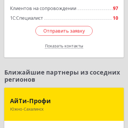
Клиентов на сопровождении
97
1С:Специалист
10
Отправить заявку
Отправить заявку
Показать контакты
Назад
Ближайшие партнеры из соседних
регионов
АйТи-Профи
АйТи-Профи
Южно-Сахалинск
693023, Сахалинская обл, город Южно-
Сахалинск г.о., Южно-Сахалинск г, Емельянова
А.О. ул, дом № 4