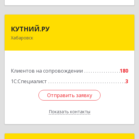
КУТНИЙ.РУ
КУТНИЙ.РУ
Хабаровск
680007, Хабаровский край, Хабаровск г,
Шевчука ул, дом № 42, оф.505
Подробнее
Клиентов на сопровождении
180
1С:Специалист
3
Отправить заявку
Отправить заявку
Показать контакты
Назад