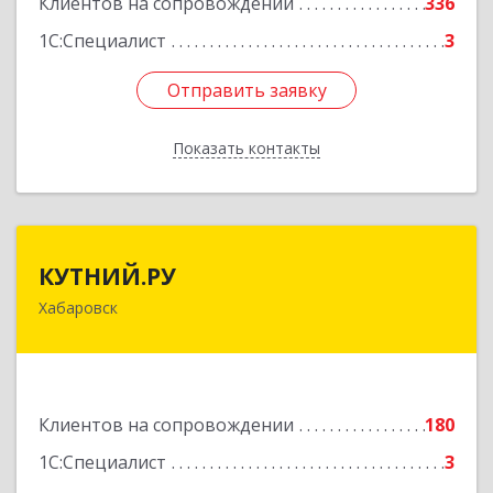
Клиентов на сопровождении
336
1С:Специалист
3
Отправить заявку
Отправить заявку
Показать контакты
Назад
КУТНИЙ.РУ
КУТНИЙ.РУ
Хабаровск
680007, Хабаровский край, Хабаровск г,
Шевчука ул, дом № 42, оф.505
Подробнее
Клиентов на сопровождении
180
1С:Специалист
3