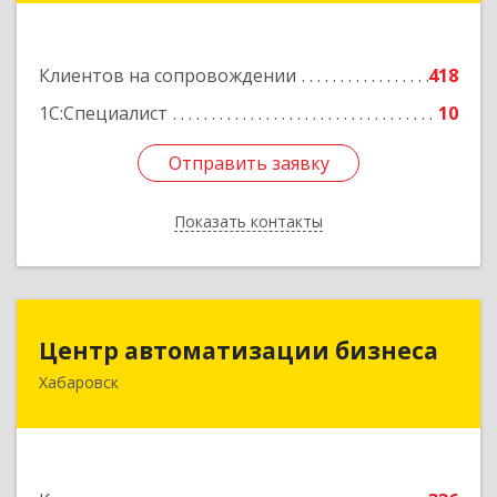
Подробнее
Клиентов на сопровождении
418
1С:Специалист
10
Отправить заявку
Отправить заявку
Показать контакты
Назад
Центр автоматизации бизнеса
Центр автоматизации бизнеса
Хабаровск
680030, Хабаровский край, Хабаровск г, Ленина
ул, дом № 4, оф.802
Подробнее