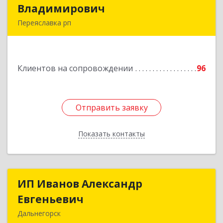
Владимирович
Владимирович
Переяславка рп
682910, Хабаровский край, Имени Лазо р-н,
Переяславка рп, Ленина ул, дом № 30, оф.1
Клиентов на сопровождении
96
Подробнее
Отправить заявку
Отправить заявку
Показать контакты
Назад
ИП Иванов Александр
ИП Иванов Александр
Евгеньевич
Евгеньевич
Дальнегорск