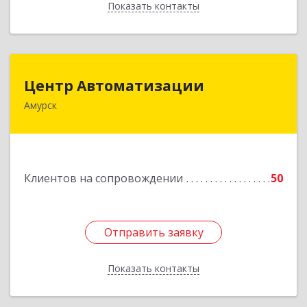
Показать контакты
Назад
Центр Автоматизации
Центр Автоматизации
Амурск
682640, Хабаровский край, Амурск г, Мира пр-
кт, дом № 55, оф.2
Подробнее
Клиентов на сопровождении
50
Отправить заявку
Отправить заявку
Показать контакты
Назад