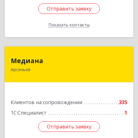
Отправить заявку
Отправить заявку
Показать контакты
Назад
Медиана
Медиана
Арсеньев
692330, Приморский край, Арсеньев г,
Ломоносова ул, дом № 24, кв.1
Подробнее
Клиентов на сопровождении
335
1С:Специалист
1
Отправить заявку
Отправить заявку