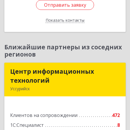
Отправить заявку
Отправить заявку
Показать контакты
Назад
Ближайшие партнеры из соседних
регионов
Центр информационных
Центр информационных
технологий
технологий
Уссурийск
692512, Приморский край, Уссурийск г,
Пушкина ул, дом № 1, пом.2
Клиентов на сопровождении
472
Подробнее
1С:Специалист
8