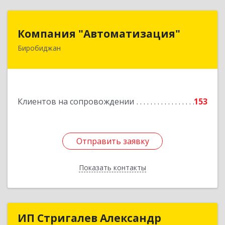
Компания "Автоматизация"
Компания "Автоматизация"
Биробиджан
679016, Еврейская Аобл, Биробиджан г,
Советская ул, дом № 59, кв.3
Подробнее
Клиентов на сопровождении
153
Отправить заявку
Отправить заявку
Показать контакты
Назад
ИП Стригалев Александр
ИП Стригалев Александр