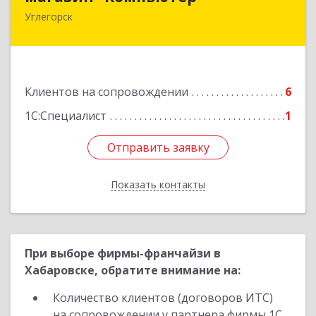
Углегорск
694920, Сахалинская обл, Углегорский р-н,
Углегорск г, Победы ул, дом № 169, оф.4
Подробнее
Клиентов на сопровождении
6
1С:Специалист
1
Отправить заявку
Отправить заявку
Показать контакты
Назад
При выборе фирмы-франчайзи в
Хабаровске, обратите внимание на:
Количество клиентов (договоров ИТС)
на сопровождении у партнера фирмы 1С.