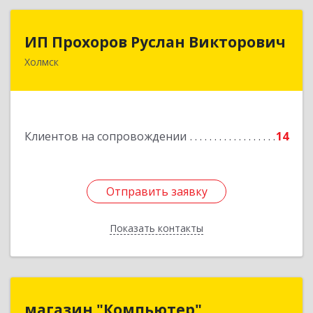
ИП Прохоров Руслан Викторович
ИП Прохоров Руслан Викторович
Холмск
694620, Сахалинская обл, Холмский р-н, Холмск
г, Александра Матросова ул, дом № 6Б, кв.32
Подробнее
Клиентов на сопровождении
14
Отправить заявку
Отправить заявку
Показать контакты
Назад
магазин "Компьютер"
магазин "Компьютер"