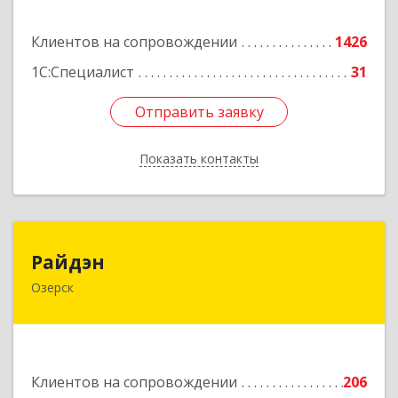
Подробнее
Клиентов на сопровождении
1426
1С:Специалист
31
Отправить заявку
Отправить заявку
Показать контакты
Назад
Райдэн
Райдэн
Озерск
456783, Челябинская обл, Озерск г, Ленина пр-
кт, дом № 90
Подробнее
Клиентов на сопровождении
206