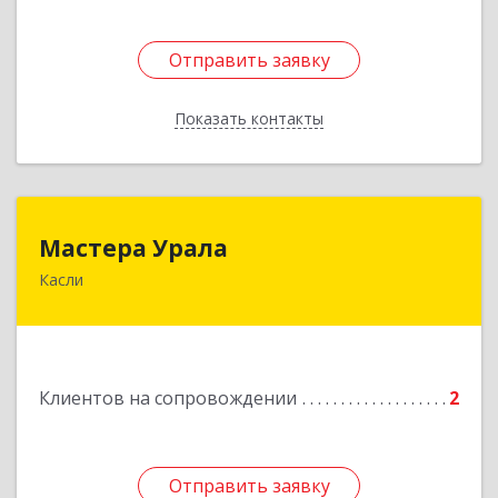
Отправить заявку
Отправить заявку
Показать контакты
Назад
Мастера Урала
Мастера Урала
Касли
456830, Челябинская обл., г. Касли, ул. Карла
Либкнехта, д. 112а
Подробнее
Клиентов на сопровождении
2
Отправить заявку
Отправить заявку