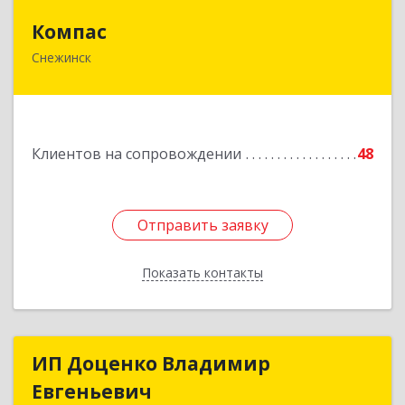
Компас
Компас
Снежинск
456776, Челябинская обл, Снежинск г,
Комсомольская ул, дом № 12, кв.71
Подробнее
Клиентов на сопровождении
48
Отправить заявку
Отправить заявку
Показать контакты
Назад
ИП Доценко Владимир
ИП Доценко Владимир
Евгеньевич
Евгеньевич