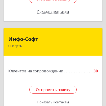
Показать контакты
Назад
Инфо-Софт
Инфо-Софт
Сысерть
624021, Свердловская обл, Сысерть г, Коммуны
ул, дом № 39, кв.13
Подробнее
Клиентов на сопровождении
30
Отправить заявку
Отправить заявку
Показать контакты
Назад