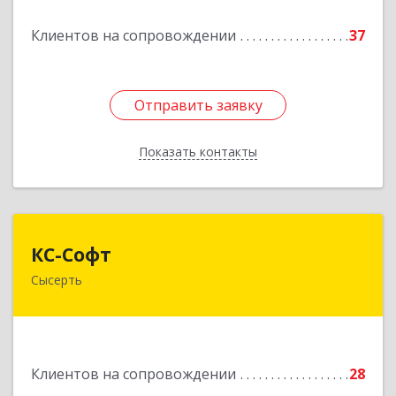
Подробнее
Клиентов на сопровождении
37
Отправить заявку
Отправить заявку
Показать контакты
Назад
КС-Софт
КС-Софт
Сысерть
624001, Свердловская обл, Сысертский р-н,
Черданцево с, Чапаева ул, дом № 39
Подробнее
Клиентов на сопровождении
28