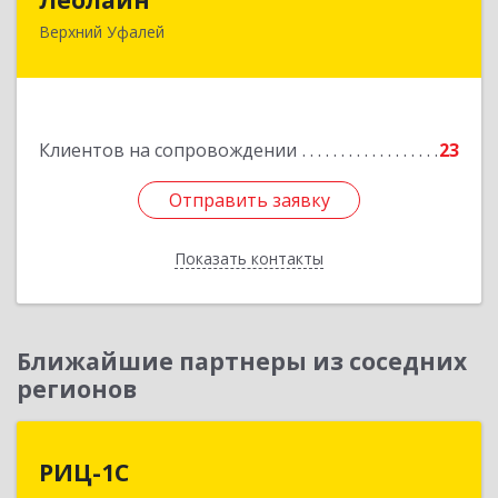
Верхний Уфалей
456800, Челябинская обл, Верхний Уфалей г,
Ленина ул, дом № 147
Подробнее
Клиентов на сопровождении
23
Отправить заявку
Отправить заявку
Показать контакты
Назад
Ближайшие партнеры из соседних
регионов
РИЦ-1С
РИЦ-1С