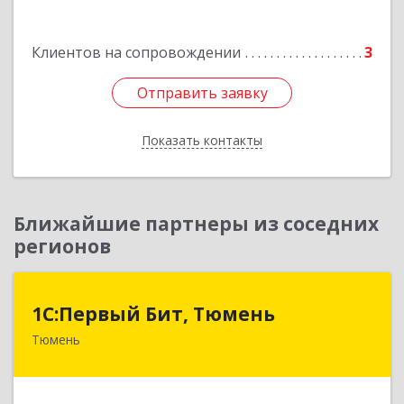
Подробнее
Клиентов на сопровождении
3
Отправить заявку
Отправить заявку
Показать контакты
Назад
Ближайшие партнеры из соседних
регионов
1С:Первый Бит, Тюмень
1С:Первый Бит, Тюмень
Тюмень
625000, Тюменская обл, Тюмень г, Республики
ул, дом № 61, оф.712