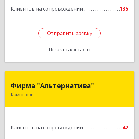
Клиентов на сопровождении
135
Отправить заявку
Отправить заявку
Показать контакты
Назад
Фирма "Альтернатива"
Фирма "Альтернатива"
Камышлов
624860, Свердловская обл, Камышлов г, Ленина
ул, дом № 30
Подробнее
Клиентов на сопровождении
42