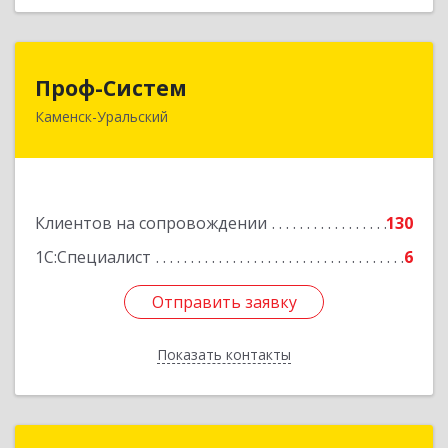
Проф-Систем
Проф-Систем
Каменск-Уральский
623406, Свердловская обл, Каменск-Уральский
г, Уральская ул, дом № 43, пом.110
Подробнее
Клиентов на сопровождении
130
1С:Специалист
6
Отправить заявку
Отправить заявку
Показать контакты
Назад