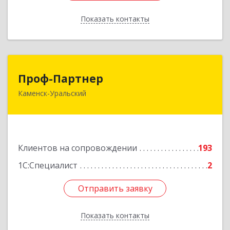
Показать контакты
Назад
Проф-Партнер
Проф-Партнер
Каменск-Уральский
623406, Свердловская обл, Каменск-Уральский
г, Алюминиевая ул, дом № 38
Подробнее
Клиентов на сопровождении
193
1С:Специалист
2
Отправить заявку
Отправить заявку
Показать контакты
Назад