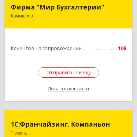
Фирма "Мир Бухгалтерии"
Фирма "Мир Бухгалтерии"
Камышлов
624860, Свердловская обл, Камышлов г,
Советская ул, дом № 7
Подробнее
Клиентов на сопровождении
108
Отправить заявку
Отправить заявку
Показать контакты
Назад
1С:Франчайзинг. Компаньон
1С:Франчайзинг. Компаньон
Тюмень
625049, Тюменская обл, Тюмень г,