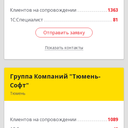
Подробнее
Клиентов на сопровождении
1363
1С:Специалист
81
Отправить заявку
Отправить заявку
Показать контакты
Назад
Группа Компаний "Тюмень-
Группа Компаний "Тюмень-
Софт"
Софт"
Тюмень
625048, Тюменская обл, Тюмень г, Салтыкова-
Щедрина ул, дом № 44/4
Клиентов на сопровождении
1089
Подробнее