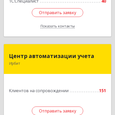
1С:Специалист
40
Отправить заявку
Отправить заявку
Показать контакты
Назад
Центр автоматизации учета
Центр автоматизации учета
Ирбит
623854, Свердловская обл, Ирбит г, Маршала
Жукова ул, дом № 3, кв.28
Подробнее
Клиентов на сопровождении
151
Отправить заявку
Отправить заявку