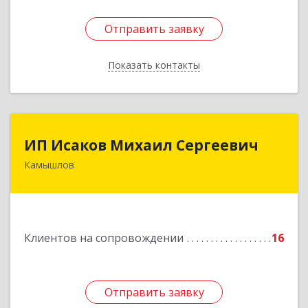
Отправить заявку
Отправить заявку
Показать контакты
Назад
ИП Исаков Михаил Сергеевич
ИП Исаков Михаил Сергеевич
Камышлов
624860, Свердловская обл, Камышлов г, Ленина
ул, дом № 20
Подробнее
Клиентов на сопровождении
16
Отправить заявку
Отправить заявку