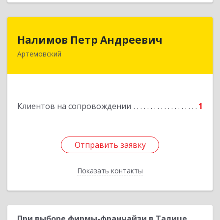
Налимов Петр Андреевич
Налимов Петр Андреевич
Артемовский
623780, Свердловская обл, Артемовский г,
Добролюбова ул, дом № 25
Подробнее
Клиентов на сопровождении
1
Отправить заявку
Отправить заявку
Показать контакты
Назад
При выборе фирмы-франчайзи в Талице,