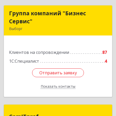
Группа компаний "Бизнес
Группа компаний "Бизнес
Сервис"
Сервис"
Выборг
188800, Ленинградская обл, Выборг г,
Ленинградское шоссе, дом № 13, КЦ "ВЫБОРГ",
пом. 19
Клиентов на сопровождении
87
Подробнее
1С:Специалист
4
Отправить заявку
Отправить заявку
Показать контакты
Назад
ComITprof