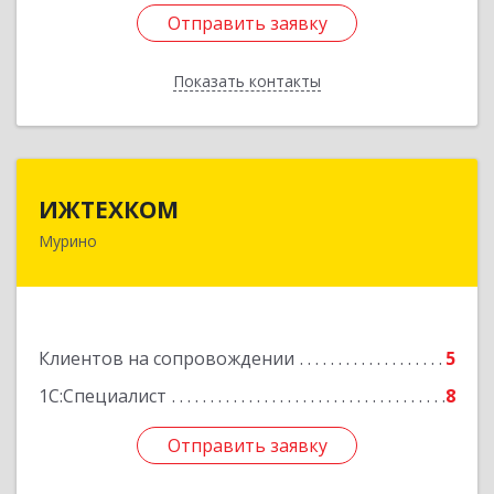
Отправить заявку
Отправить заявку
Показать контакты
Назад
ИЖТЕХКОМ
ИЖТЕХКОМ
Мурино
188677, Ленинградская обл, Всеволожский р-н,
Мурино г, Воронцовский б-р, дом № 17, кв.339
Подробнее
Клиентов на сопровождении
5
1С:Специалист
8
Отправить заявку
Отправить заявку