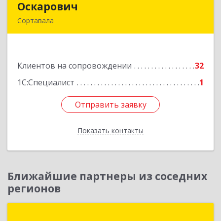
Оскарович
Оскарович
Сортавала
186790, Карелия Респ, Сортавала г, Кирова ул,
дом № 6, кв.9
Клиентов на сопровождении
32
Подробнее
1С:Специалист
1
Отправить заявку
Отправить заявку
Показать контакты
Назад
Ближайшие партнеры из соседних
регионов
Неосистемы Северо-Запад ЛТД