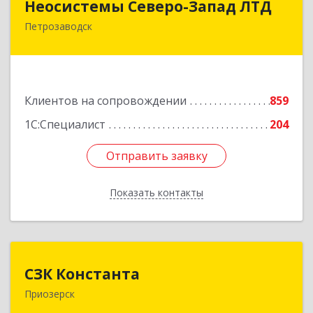
Неосистемы Северо-Запад ЛТД
Петрозаводск
185001, Карелия Респ, Петрозаводск г,
Первомайский (Первомайский р-н) пр-кт, дом
№ 54, пом.27
Подробнее
Клиентов на сопровождении
859
1С:Специалист
204
Отправить заявку
Отправить заявку
Показать контакты
Назад
СЗК Константа
СЗК Константа
Приозерск
188760, Ленинградская обл, Приозерск г,