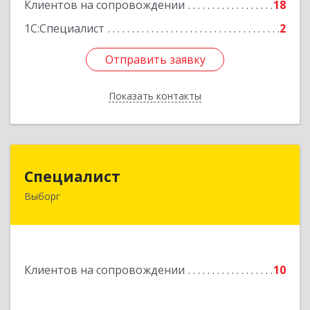
Подробнее
Клиентов на сопровождении
18
1С:Специалист
2
Отправить заявку
Отправить заявку
Показать контакты
Назад
Специалист
Специалист
Выборг
188800, Ленинградская обл, Выборгский р-н,
Выборг г, Советская ул, дом № 5, оф.8
Подробнее
Клиентов на сопровождении
10