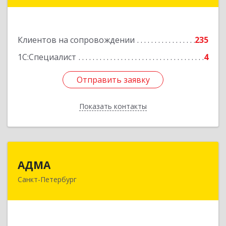
Калинина ул, дом № 29, кв.35
Подробнее
Клиентов на сопровождении
235
1С:Специалист
4
Отправить заявку
Отправить заявку
Показать контакты
Назад
АДМА
АДМА
Санкт-Петербург
197349, Санкт-Петербург г, Уточкина ул, дом №
3, к.3, литера А, пом.2.8/А
Подробнее