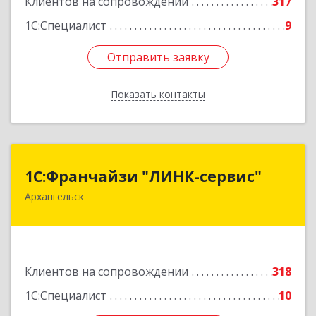
Клиентов на сопровождении
317
1С:Специалист
9
Отправить заявку
Отправить заявку
Показать контакты
Назад
1С:Франчайзи "ЛИНК-сервис"
1С:Франчайзи "ЛИНК-сервис"
Архангельск
163000, Архангельская обл, Архангельск г,
Ленина пл., дом № 4, оф.1810 (18 этаж)
Подробнее
Клиентов на сопровождении
318
1С:Специалист
10