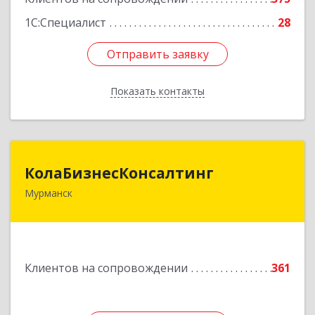
1С:Специалист
28
Отправить заявку
Отправить заявку
Показать контакты
Назад
КолаБизнесКонсалтинг
КолаБизнесКонсалтинг
Мурманск
183074, Мурманская обл, Мурманск г,
Полярный Круг ул, дом № 3
Подробнее
Клиентов на сопровождении
361