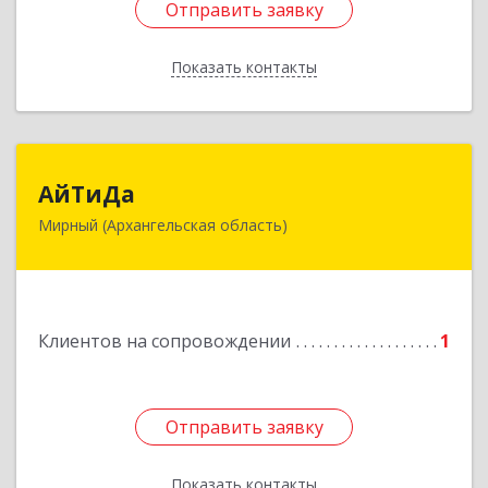
Отправить заявку
Отправить заявку
Показать контакты
Назад
АйТиДа
АйТиДа
Мирный (Архангельская область)
164170, Архангельская обл, Мирный г,
Космонавтов ул, дом № 12, оф.55
Подробнее
Клиентов на сопровождении
1
Отправить заявку
Отправить заявку
Показать контакты
Назад