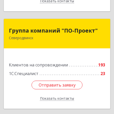
Показать контакты
Назад
Группа компаний "ПО-Проект"
Группа компаний "ПО-Проект"
Северодвинск
164500, Архангельская обл, Северодвинск г,
Бойчука ул, дом № 3, оф.401
Подробнее
Клиентов на сопровождении
193
1С:Специалист
23
Отправить заявку
Отправить заявку
Показать контакты
Назад