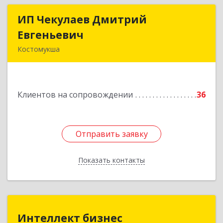
ИП Чекулаев Дмитрий
ИП Чекулаев Дмитрий
Евгеньевич
Евгеньевич
Костомукша
Подробнее
Клиентов на сопровождении
36
Отправить заявку
Отправить заявку
Показать контакты
Назад
Интеллект бизнес
Интеллект бизнес