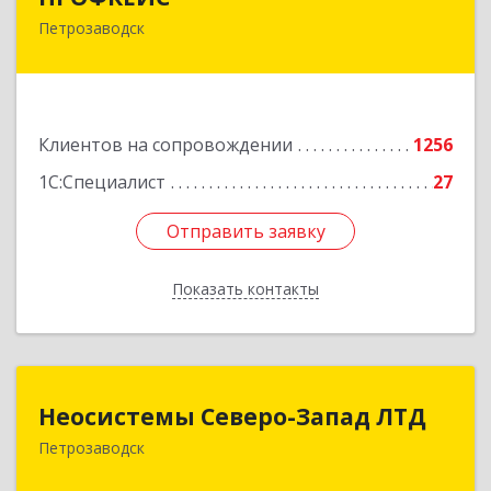
Петрозаводск
185035, Карелия Респ, Петрозаводск г, Красная
ул, дом № 10
Подробнее
Клиентов на сопровождении
1256
1С:Специалист
27
Отправить заявку
Отправить заявку
Показать контакты
Назад
Неосистемы Северо-Запад ЛТД
Неосистемы Северо-Запад ЛТД
Петрозаводск
185001, Карелия Респ, Петрозаводск г,
Первомайский (Первомайский р-н) пр-кт, дом