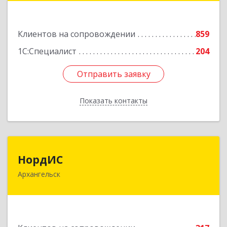
№ 54, пом.27
Подробнее
Клиентов на сопровождении
859
1С:Специалист
204
Отправить заявку
Отправить заявку
Показать контакты
Назад
НордИС
НордИС
Архангельск
163071, Архангельская обл, Архангельск г,
Гайдара ул, дом № 55, оф.18
Подробнее