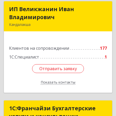
ИП Великжанин Иван
ИП Великжанин Иван
Владимирович
Владимирович
Кандалакша
184046, Мурманская обл, Кандалакша г,
Наймушина ул, дом № 16, кв.37
Клиентов на сопровождении
177
Подробнее
1С:Специалист
1
Отправить заявку
Отправить заявку
Показать контакты
Назад
1С:Франчайзи Бухгалтерские
1С:Франчайзи Бухгалтерские