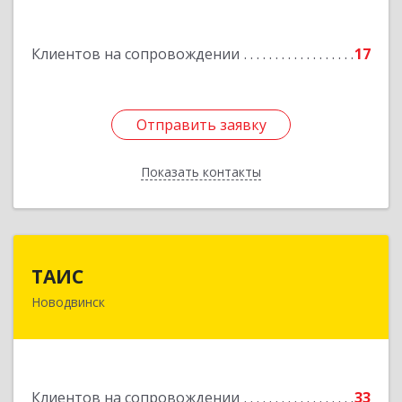
Подробнее
Клиентов на сопровождении
17
Отправить заявку
Отправить заявку
Показать контакты
Назад
ТАИС
ТАИС
Новодвинск
164902, Архангельская обл, Новодвинск г,
Димитрова ул, дом № 4а
Подробнее
Клиентов на сопровождении
33