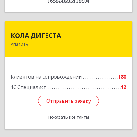
КОЛА ДИГЕСТА
КОЛА ДИГЕСТА
Апатиты
184209, Мурманская обл, Апатиты г,
Космонавтов ул, дом № 17
Подробнее
Клиентов на сопровождении
180
1С:Специалист
12
Отправить заявку
Отправить заявку
Показать контакты
Назад