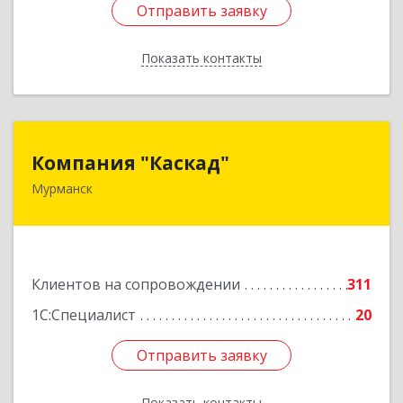
Отправить заявку
Отправить заявку
Показать контакты
Назад
Компания "Каскад"
Компания "Каскад"
Мурманск
183038, Мурманская обл, Мурманск г, Бабикова
проезд, дом № 12, кв.59
Подробнее
Клиентов на сопровождении
311
1С:Специалист
20
Отправить заявку
Отправить заявку
Показать контакты
Назад