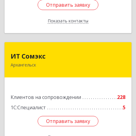
Отправить заявку
Отправить заявку
Показать контакты
Назад
ИТ Сомэкс
ИТ Сомэкс
Архангельск
163001, Архангельская обл, Архангельск г,
Советских Космонавтов пр-кт, дом № 176,
оф.13
Подробнее
Клиентов на сопровождении
228
1С:Специалист
5
Отправить заявку
Отправить заявку