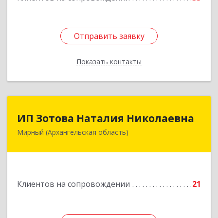
Отправить заявку
Отправить заявку
Показать контакты
Назад
ИП Зотова Наталия Николаевна
ИП Зотова Наталия Николаевна
Мирный (Архангельская область)
164170, г.Мирный, Архангельской обл.,
ул.Советская, д.8, кв.80
Подробнее
Клиентов на сопровождении
21