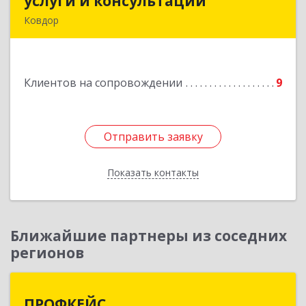
услуги и консультации
услуги и консультации
Ковдор
Подробнее
Клиентов на сопровождении
9
Отправить заявку
Отправить заявку
Показать контакты
Назад
Ближайшие партнеры из соседних
регионов
ПРОФКЕЙС
ПРОФКЕЙС