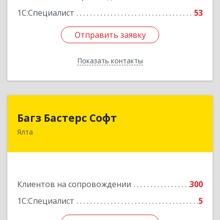
1С:Специалист
53
Отправить заявку
Отправить заявку
Показать контакты
Назад
Багз Бастерс Софт
Багз Бастерс Софт
Ялта
298603, Крым Респ, Ялта г, Свердлова ул, дом №
34
Подробнее
Клиентов на сопровождении
300
1С:Специалист
5