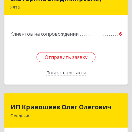
Ялта
98600, г. Ялта, ул. Свердлова, 24
Подробнее
Клиентов на сопровождении
6
Отправить заявку
Отправить заявку
Показать контакты
Назад
ИП Кривошеев Олег Олегович
ИП Кривошеев Олег Олегович
Феодосия
Подробнее