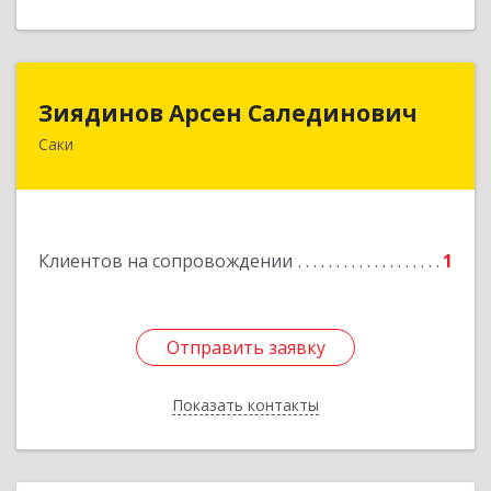
Зиядинов Арсен Салединович
Зиядинов Арсен Салединович
Саки
г.Саки, Интернациональная, 5/2, кв.1
Подробнее
Клиентов на сопровождении
1
Отправить заявку
Отправить заявку
Показать контакты
Назад