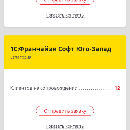
Показать контакты
Назад
1С:Франчайзи Софт Юго-Запад
1С:Франчайзи Софт Юго-Запад
Евпатория
297407, Крым Респ, Евпатория г, Победы пр-кт,
дом № 13, кв.45
Подробнее
Клиентов на сопровождении
12
Отправить заявку
Отправить заявку
Показать контакты
Назад