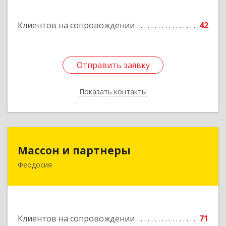
Клиентов на сопровождении
42
Отправить заявку
Отправить заявку
Показать контакты
Назад
Массон и партнеры
Массон и партнеры
Феодосия
298112, Крым Респ, Феодосия г, Крымская ул,
дом № 31
Подробнее
Клиентов на сопровождении
71