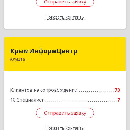
Отправить заявку
Отправить заявку
Показать контакты
Назад
КрымИнформЦентр
КрымИнформЦентр
Алушта
298500, Крым Респ, Алушта г, Горького ул, дом
№ 34А, оф.7
Подробнее
Клиентов на сопровождении
73
1С:Специалист
7
Отправить заявку
Отправить заявку
Показать контакты
Назад