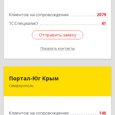
Подробнее
Клиентов на сопровождении
2079
1С:Специалист
41
Отправить заявку
Отправить заявку
Показать контакты
Назад
Портал-Юг Крым
Портал-Юг Крым
Симферополь
295015, Крым Респ, Симферополь г, Козлова ул,
дом № 27
Подробнее
Клиентов на сопровождении
146