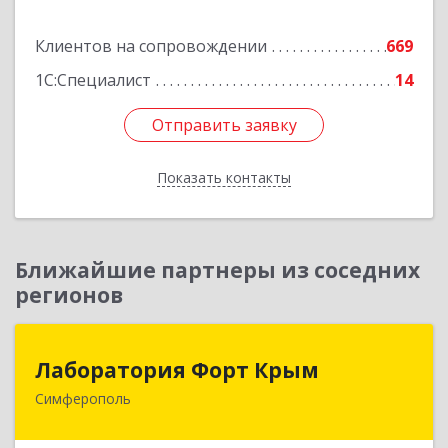
Подробнее
Клиентов на сопровождении
669
1С:Специалист
14
Отправить заявку
Отправить заявку
Показать контакты
Назад
Ближайшие партнеры из соседних
регионов
Лаборатория Форт Крым
Лаборатория Форт Крым
Симферополь
295034, Крым Респ, Симферополь г, Киевская
ул, дом № 79, оф.902