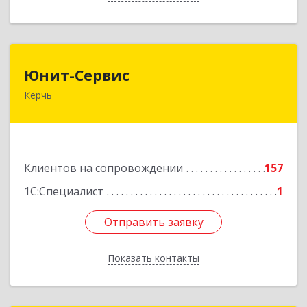
Юнит-Сервис
Юнит-Сервис
Керчь
298300, Крым Респ, Керчь г, Кооперативный
пер, дом № 26
Подробнее
Клиентов на сопровождении
157
1С:Специалист
1
Отправить заявку
Отправить заявку
Показать контакты
Назад