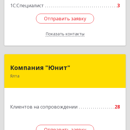
1С:Специалист
3
Отправить заявку
Отправить заявку
Показать контакты
Назад
Компания "Юнит"
Компания "Юнит"
Ялта
298600, Крым Респ, Ялта г, Васильева ул, дом №
16, оф.400
Подробнее
Клиентов на сопровождении
28
Отправить заявку
Отправить заявку